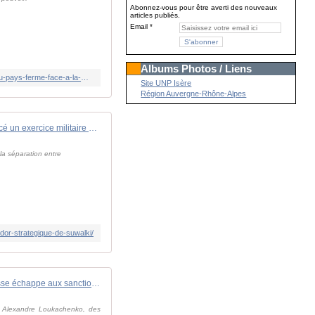
Abonnez-vous pour être averti des nouveaux
articles publiés.
Email
Albums Photos / Liens
https://www.francetvinfo.fr/monde/afrique/niger/niger-l-ultimatum-fixe-par-la-cedeao-est-arrive-a-son-terme-l-espace-aerien-du-pays-ferme-face-a-la-menace-d-intervention_5994047.html
Site UNP Isère
Région Auvergne-Rhône-Alpes
La Biélorussie a lancé un exercice militaire près du corridor stratégique de Suwalki - Zone Militaire
 la séparation entre
dor-strategique-de-suwalki/
Un oligarque biélorusse échappe aux sanctions européennes, protégé par la Hongrie et l'Islande
t Alexandre Loukachenko, des