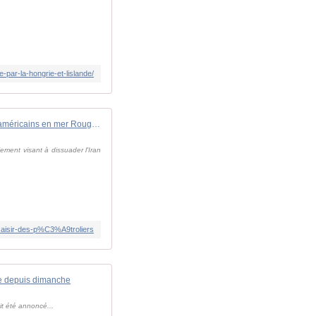
par-la-hongrie-et-lislande/
Des milliers de soldats américains en mer Rouge pour dissuader l'Iran de saisir des pétroliers
ment visant à dissuader l'Iran
saisir-des-p%C3%A9troliers
ge depuis dimanche
it été annoncé...