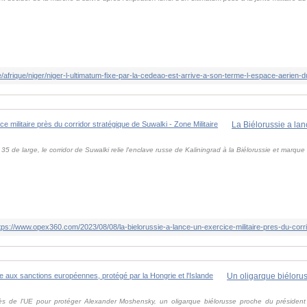
5 de large, le corridor de Suwalki relie l'enclave russe de Kaliningrad à la Biélorussie et marque
tps://www.opex360.com/2023/08/08/la-bielorussie-a-lance-un-exercice-militaire-pres-du-corri
ès de l'UE pour protéger Alexander Moshensky, un oligarque biélorusse proche du présiden