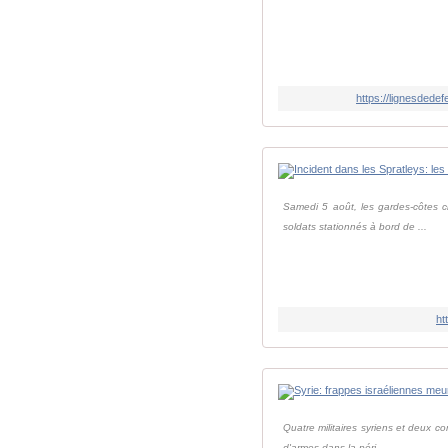
https://lignesdede
Samedi 5 août, les gardes-côtes ch
soldats stationnés à bord de ...
ht
Quatre militaires syriens et deux co
d'armes dans la péri...