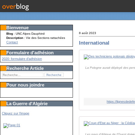
Bienvenue
8 août 2023
Blog
: UNC Alpes Dauphiné
Description
: Vie des Sections rattachées
International
Contact
Formulaire d'adhésion
2020: formulaire d'adhésion
Recherche Article
La Pologne aurait déployé des pers
Pour nous joindre
https://lignesdede
La Guerre d'Algérie
Cliquez sur l'image
Les pays d'Afrique de l'Ouest doiven