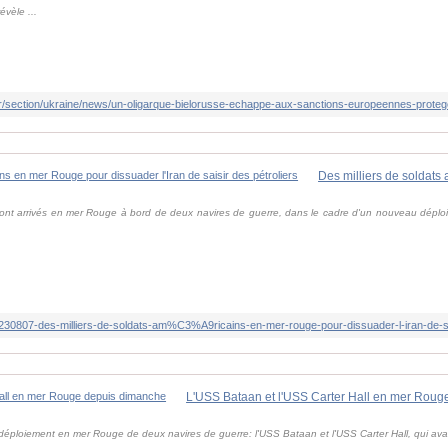
vèle ...
fr/section/ukraine/news/un-oligarque-bielorusse-echappe-aux-sanctions-europeennes-protege-
ont arrivés en mer Rouge à bord de deux navires de guerre, dans le cadre d'un nouveau déploie
/20230807-des-milliers-de-soldats-am%C3%A9ricains-en-mer-rouge-pour-dissuader-l-iran-de-
L'USS Bataan et l'USS Carter Hall en mer Rou
au déploiement en mer Rouge de deux navires de guerre: l'USS Bataan et l'USS Carter Hall, qui ava