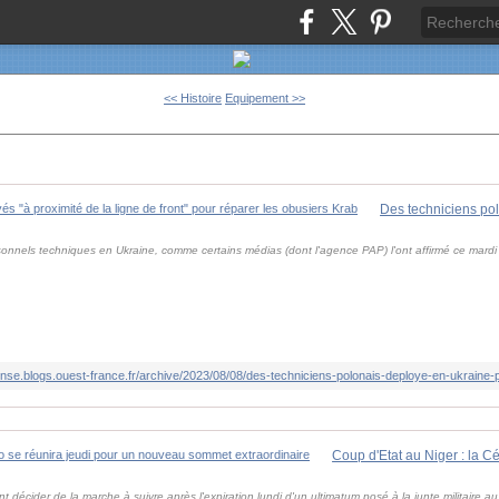
<< Histoire
Equipement >>
onnels techniques en Ukraine, comme certains médias (dont l'agence PAP) l'ont affirmé ce mardi 
fense.blogs.ouest-france.fr/archive/2023/08/08/des-techniciens-polonais-deploye-en-ukraine-
t décider de la marche à suivre après l'expiration lundi d'un ultimatum posé à la junte militaire au