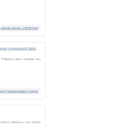
ge-depuis-dimanc-24038.html
Incident dans les Spratleys: les Philippines convoquent l'ambassadeur chinois
ilippins allant ravitailler des
oquent-l-ambassadeur-chinois
sitions militaires et des dépôts