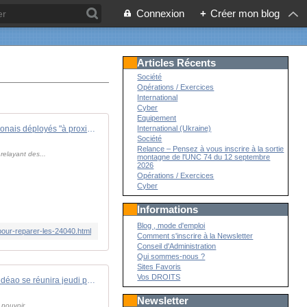
Connexion
+
Créer mon blog
Articles Récents
Société
Opérations / Exercices
International
Cyber
Equipement
Des techniciens polonais déployés "à proximité de la ligne de front" pour réparer les obusiers Krab
International (Ukraine)
Société
Relance – Pensez à vous inscrire à la sortie
relayant des...
montagne de l'UNC 74 du 12 septembre
2026
Opérations / Exercices
Cyber
Informations
Blog , mode d'emploi
pour-reparer-les-24040.html
Comment s'inscrire à la Newsletter
Conseil d'Administration
Qui sommes-nous ?
Sites Favoris
Vos DROITS
Coup d'Etat au Niger : la Cédéao se réunira jeudi pour un nouveau sommet extraordinaire
Newsletter
 pouvoir.