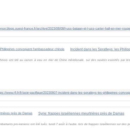
fense.blogs.ouest-france.fr/archive/2023/08/08/l-uss-bataan-et-l-uss-carter-hall-en-mer-rou
inois ont tiré au canon à eau en mer de Chine méridionale, sur des navires escortés par les Ph
tps://www.rfi.fr/fr/asie-pacifique/20230807-incident-dans-les-spratleys-les-philippines-conv
Syrie: frappes israéliennes meurtrières près de Damas
mbattants pro-iraniens ont été tués, lundi 7 août à l'aube, lors de frappes israéliennes sur des po