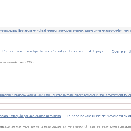
.
 de ce samedi 5 août 2023
fr/monde/ukraine/4048081-20230805-guerre-ukraine-direct-petrolier-russe-severement-touch
taque en mer Noire contre la base navale de Novorossiisk à l'aide de deux drones maritimes,