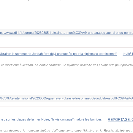
tps://www.rfi.fr/fr/europe/20230805-l-ukraine-a-men%C3%A9-une-attaque-aux-drones-cont
nt ce week-end à Jeddah, en Arabie saoudite. Le royaume accueille des pourparlers pour parvenir 
re est devenue le nouveau théâtre d'affrontements entre l'Ukraine et la Russie. Malgré tout, 