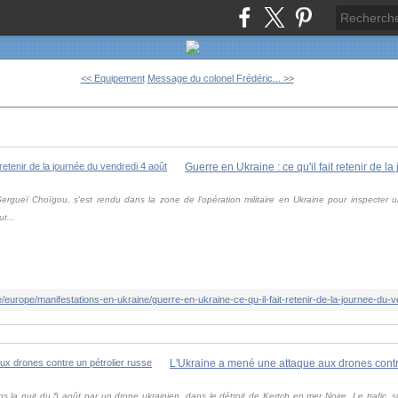
<< Equipement
Message du colonel Frédéric... >>
Sergueï Choïgou, s'est rendu dans la zone de l'opération militaire en Ukraine pour inspecte
t...
L'Ukraine a mené une attaque aux drones contre
s la nuit du 5 août par un drone ukrainien, dans le détroit de Kertch en mer Noire. Le trafic, su