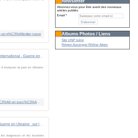
Newsletter
Abonnez-vous pour être averti des nouveaux
articles publiés.
Email
Albums Photos / Liens
re-un-p%C3%A9trolier-russe
Site UNP Isère
Région Auvergne-Rhône-Alpes
Invité international - Guerre en Ukraine: le sommet de Jeddah "est déjà un succès pour la diplomatie ukrainienne"
à instaurer la paix en Ukraine.
https://www.rfi.fr/fr/podcasts/invit%C3%A9-international/20230805-guerre-en-ukraine-le-sommet-de-jeddah-est-d%C3%A9j%C3%A0-un-succ%C3%A8s-pour-la-diplomatie-ukrainienne
REPORTAGE. Guerre en Ukraine : sur les plages de la mer Noire, "la vie continue" malgré les bombes
les baigneurs et les touristes