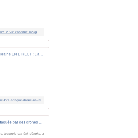
https://www.francetvinfo.fr/monde/europe/manifestations-en-ukraine/reportage-guerre-en-ukraine-sur-les-plages-de-la-mer-noire-la-vie-continue-malgre-les-bombes_5989856.html
Guerre en Ukraine EN DIRECT : L'armée russe revendique la prise d'un village dans le nord-est du pays...
e-lors-attaque-drone-naval
La base navale russe de Novorossiisk attaquée par des drones ukrainiens
 lesquels ont été détruits, a