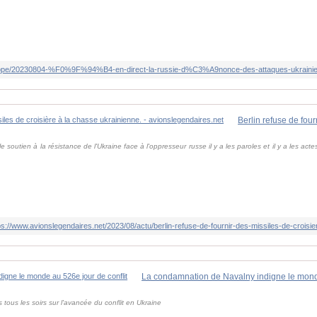
soutien à la résistance de l'Ukraine face à l'oppresseur russe il y a les paroles et il y a les acte
ps://www.avionslegendaires.net/2023/08/actu/berlin-refuse-de-fournir-des-missiles-de-croisi
La condamnation de Navalny indigne le monde
s tous les soirs sur l'avancée du conflit en Ukraine