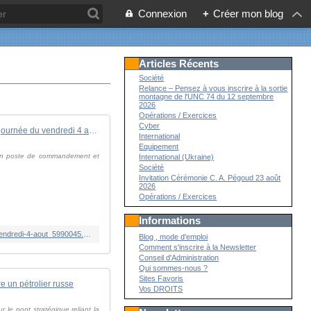
Connexion
+
Créer mon blog
Articles Récents
Société
Relance – Pensez à vous inscrire à la sortie
montagne de l'UNC 74 du 12 septembre
2026
Opérations / Exercices
Cyber
Guerre en Ukraine : ce qu'il fait retenir de la journée du vendredi 4 août
International
Equipement
r un poste de commandement et
International (Ukraine)
Société
Invitation Cérémonie C. A. Pégoud 23 août
2026
Opérations / Exercices
Informations
https://www.francetvinfo.fr/monde/europe/manifestations-en-ukraine/guerre-en-ukraine-ce-qu-il-fait-retenir-de-la-journee-du-vendredi-4-aout_5990045.html
Blog , mode d'emploi
Comment s'inscrire à la Newsletter
Conseil d'Administration
Qui sommes-nous ?
Sites Favoris
 un pétrolier russe
Vos DROITS
r le pont stratégique reliant la