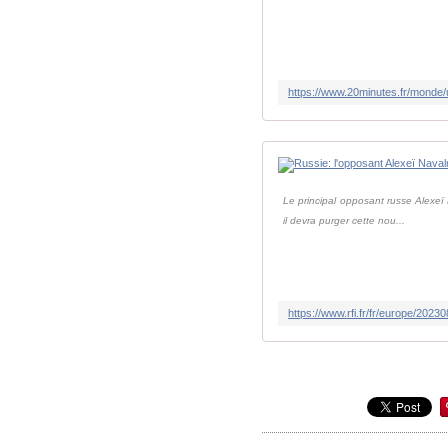
Le principal opposant russe Alexeï
il devra purger cette nou...