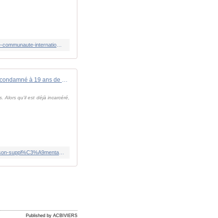
https://www.20minutes.fr/monde/ukraine/4048042-20230804-guerre-ukraine-opposant-russe-navalny-lourdement-condamnee-communaute-internationale-indignee
Russie: l'opposant Alexeï Navalny condamné à 19 ans de prison supplémentaires
Alors qu'il est déjà incarcéré,
https://www.rfi.fr/fr/europe/20230804-russie-l-opposant-alexe%C3%AF-nalvalny-condamn%C3%A9-%C3%A0-19-ans-de-prison-suppl%C3%A9mentaires
Published by ACBIVIERS