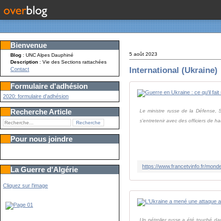
Bienvenue
5 août 2023
Blog
: UNC Alpes Dauphiné
Description
: Vie des Sections rattachées
International (Ukraine)
Contact
Formulaire d'adhésion
2020: formulaire d'adhésion
Recherche Article
Le ministre russe de la Défense, 
s'entretenir avec des officiers de hau
Pour nous joindre
La Guerre d'Algérie
Cliquez sur l'image
Un pétrolier russe a été touché dan