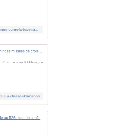
https://www.france24.com/fr/europe/20230804-%F0%9F%94%B4-en-direct-la-russie-d%C3%A9nonce-des-attaques-ukrainiennes-contre-la-base-navale-de-novorossiisk
Berlin refuse de fournir des missiles de croisière à la chasse ukrainienne. - avionslegendaires.net
s. Et sur ce coup là l'Allemagne
ere-a-la-chasse-ukrainienne/
 au 526e jour de conflit