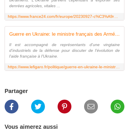
ukrainiens. L'Ukraine parvient cependant à exporter ses
denrées agricoles, vitales ...
https://www.france24.com/fr/europe/20230927-c%C3%A9r%C3%A9ales-m%C3%AAme-sans-le-corridor-les-ukrainiens-parviennent-%C3%A0-exporter-ce-qui-est-fou
Guerre en Ukraine: le ministre français des Armées, Sébastien Lecornu, en visite à Kiev
Il est accompagné de représentants d'une vingtaine
d'industriels de la défense pour discuter de l'évolution de
l'aide française à l'Ukraine.
https://www.lefigaro.fr/politique/guerre-en-ukraine-le-ministre-francais-des-armees-sebastien-lecornu-en-visite-a-kiev-20230928
Partager
Vous aimerez aussi