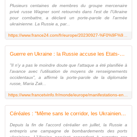
Plusieurs centaines de membres du groupe mercenaire
privé russe Wagner sont retournés dans l'est de l'Ukraine
pour combattre, a déclaré un porte-parole de l'armée
ukrainienne. La Russie a, par...
https://www.france24.com/fr/europe/20230927-%F0%9F%94%B4-en-direct-l-ukraine-boycottera-les-comp%C3%A9titions-uefa-avec-des-%C3%A9quipes-russes
Guerre en Ukraine : la Russie accuse les Etats-Unis et le Royaume-Uni d'avoir aidé Kiev à frapper le siège de la flotte russe de la mer Noire, en Crimée annexée
"Il n'y a pas le moindre doute que l'attaque a été planifiée à
l'avance avec l'utilisation de moyens de renseignements
occidentaux", a affirmé la porte-parole de la diplomatie
russe, Maria Zak...
https://www.francetvinfo.fr/monde/europe/manifestations-en-ukraine/direct-guerre-en-ukraine-la-presidente-du-parlement-europeen-espere-une-ouverture-des-negociations-d-adhesion-de-kiev-d-ici-la-fin-d-annee_6086787.html
Céréales : "Même sans le corridor, les Ukrainiens parviennent à exporter, ce qui est fou"
Depuis la fin de l'accord céréalier en juillet, la Russie a
entrepris une campagne de bombardements des ports