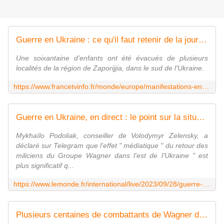
Guerre en Ukraine : ce qu'il faut retenir de la journée du mercredi 27 septembre
Une soixantaine d'enfants ont été évacués de plusieurs
localités de la région de Zaporijjia, dans le sud de l'Ukraine.
https://www.francetvinfo.fr/monde/europe/manifestations-en-ukraine/guerre-en-ukraine-ce-qu-il-faut-retenir-de-la-journee-du-mercredi-27-septembre_6088188.html
Guerre en Ukraine, en direct : le point sur la situation en soirée
Mykhaïlo Podoliak, conseiller de Volodymyr Zelensky, a
déclaré sur Telegram que l'effet " médiatique " du retour des
miliciens du Groupe Wagner dans l'est de l'Ukraine " est
plus significatif q...
https://www.lemonde.fr/international/live/2023/09/28/guerre-en-ukraine-en-direct-le-point-sur-la-situation-en-soiree_6191155_3210.html
Plusieurs centaines de combattants de Wagner de retour en Ukraine, selon Kiev