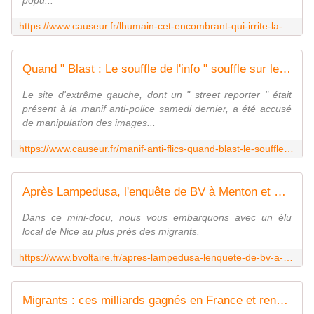
popu...
https://www.causeur.fr/lhumain-cet-encombrant-qui-irrite-la-pensee-progressiste-266951
Quand " Blast : Le souffle de l'info " souffle sur les braises - Causeur
Le site d'extrême gauche, dont un " street reporter " était
présent à la manif anti-police samedi dernier, a été accusé
de manipulation des images...
https://www.causeur.fr/manif-anti-flics-quand-blast-le-souffle-de-linfo-souffle-sur-les-braises-267018
Après Lampedusa, l'enquête de BV à Menton et Vintimille auprès des migrants - Boulevard Voltaire
Dans ce mini-docu, nous vous embarquons avec un élu
local de Nice au plus près des migrants.
https://www.bvoltaire.fr/apres-lampedusa-lenquete-de-bv-a-menton-et-vintimille-aupres-des-migrants/
Migrants : ces milliards gagnés en France et renvoyés au pays d'origine - Boulevard Voltaire