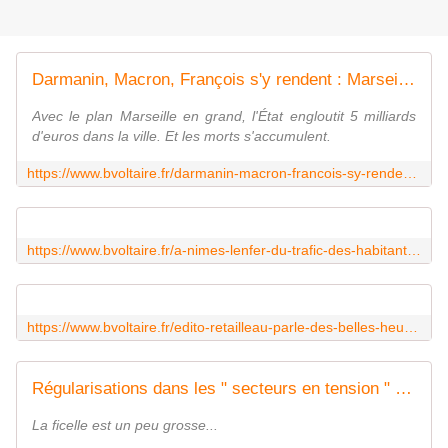
Darmanin, Macron, François s'y rendent : Marseille, laboratoire du désastre - Boulevard Voltaire
Avec le plan Marseille en grand, l'État engloutit 5 milliards
d'euros dans la ville. Et les morts s'accumulent.
https://www.bvoltaire.fr/darmanin-macron-francois-sy-rendent-marseille-laboratoire-du-desastre/
https://www.bvoltaire.fr/a-nimes-lenfer-du-trafic-des-habitants-soumis-a-la-loi-des-dealers/?utm_source=La+Gazette+de+Boulevard+Voltaire&utm_campaign=c3bd10a4ce-MAILCHIMP_NL&utm_medium=email&utm_term=0_71d6b02183-c3bd10a4ce-23804429&mc_cid=c3bd10a4ce&mc_eid=1488a2dc8c
https://www.bvoltaire.fr/edito-retailleau-parle-des-belles-heures-de-la-colonisation-il-a-raison/?utm_source=La+Gazette+de+Boulevard+Voltaire&utm_campaign=c3bd10a4ce-MAILCHIMP_NL&utm_medium=email&utm_term=0_71d6b02183-c3bd10a4ce-23804429&mc_cid=c3bd10a4ce&mc_eid=1488a2dc8c
Régularisations dans les " secteurs en tension " bientôt votées au 49.3 ? - Boulevard Voltaire
La ficelle est un peu grosse...