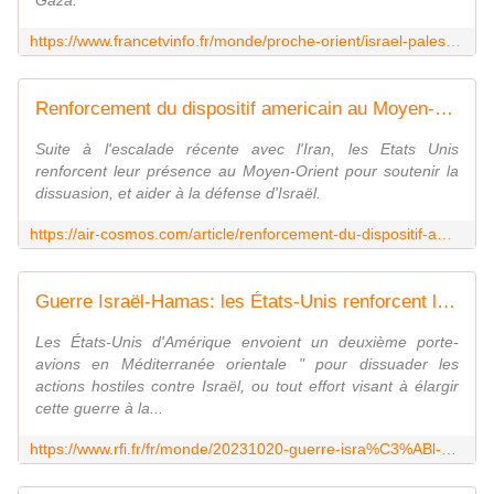
Gaza.
https://www.francetvinfo.fr/monde/proche-orient/israel-palestine/guerre-entre-israel-et-le-hamas-ce-qu-il-faut-retenir-de-la-journee-du-samedi-21-octobre_6136494.html
Renforcement du dispositif americain au Moyen-Orient
Suite à l'escalade récente avec l'Iran, les Etats Unis
renforcent leur présence au Moyen-Orient pour soutenir la
dissuasion, et aider à la défense d'Israël.
https://air-cosmos.com/article/renforcement-du-dispositif-americain-au-moyen-orient-67173
Guerre Israël-Hamas: les États-Unis renforcent leur armada en Méditerranée orientale
Les États-Unis d'Amérique envoient un deuxième porte-
avions en Méditerranée orientale " pour dissuader les
actions hostiles contre Israël, ou tout effort visant à élargir
cette guerre à la...
https://www.rfi.fr/fr/monde/20231020-guerre-isra%C3%ABl-hamas-les-%C3%A9tats-unis-renforcent-leur-armada-en-m%C3%A9diterran%C3%A9e-orientale