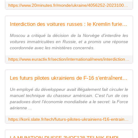
https://www.20minutes.fr/monde/ukraine/4056252-20231005-guerre-ukraine-direct-joe-biden-annonce-discours-majeur-aide-americaine-actuellement-menacee
Interdiction des voitures russes : le Kremlin furieux contre la Norvège
Moscou a critiqué la décision de la Norvège d'interdire les
voitures immatriculées en Russie, et a promis une réponse
coordonnée avec les ministères concernés.
https://www.euractiv.fr/section/international/news/interdiction-des-voitures-russes-le-kremlin-furieux-contre-la-norvege/
Les futurs pilotes ukrainiens de F-16 s'entraînent grâce à un très réaliste jeu vidéo... russe
Un employé du développeur avait illégalement fait circuler le
manuel technique du chasseur américain. C'est l'un de ces
paradoxes dont l'économie mondialisée a le secret: la Force
aérienne ...
https://korii.slate.fr/tech/futurs-pilotes-ukrainiens-f16-entrainent-jeu-video-realiste-russe-simulateur-vol-avions-guerre