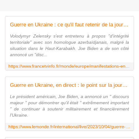
Guerre en Ukraine : ce qu'il faut retenir de la journée du mercredi 4 octobre
Volodymyr Zelensky s'est entretenu à propos "d'intégrité
territoriale" avec son homologue azerbaïdjanais, malgré la
situation dans le Haut-Karabakh. Joe Biden a de son côté
annoncé un "disc...
https://www.francetvinfo.fr/monde/europe/manifestations-en-ukraine/guerre-en-ukraine-ce-qu-il-faut-retenir-de-la-journee-du-mercredi-4-octobre_6101757.html
Guerre en Ukraine, en direct : le point sur la journée du 4 octobre
Le président américain, Joe Biden, a annoncé un " discours
majeur " pour démontrer qu'il était " extrêmement important
" de continuer à soutenir militairement et financièrement
l'Ukraine.
https://www.lemonde.fr/international/live/2023/10/04/guerre-en-ukraine-en-direct-le-point-sur-la-journee-du-4-octobre_6192339_3210.html