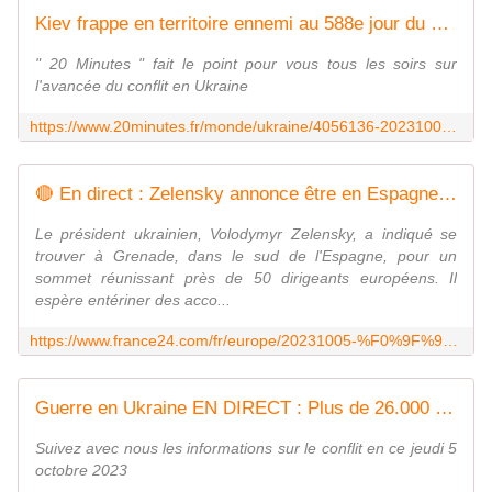
Kiev frappe en territoire ennemi au 588e jour du conflit
" 20 Minutes " fait le point pour vous tous les soirs sur
l'avancée du conflit en Ukraine
https://www.20minutes.fr/monde/ukraine/4056136-20231004-guerre-ukraine-kiev-frappe-territoire-ennemi-moscou-condamne-marina-ovsiannikova
🔴 En direct : Zelensky annonce être en Espagne pour un sommet de dirigeants européens
Le président ukrainien, Volodymyr Zelensky, a indiqué se
trouver à Grenade, dans le sud de l'Espagne, pour un
sommet réunissant près de 50 dirigeants européens. Il
espère entériner des acco...
https://www.france24.com/fr/europe/20231005-%F0%9F%94%B4-en-direct-zelensky-annonce-%C3%AAtre-en-espagne-pour-un-sommet-de-dirigeants-europ%C3%A9ens
Guerre en Ukraine EN DIRECT : Plus de 26.000 Ukrainiens portés disparus depuis le début de l'invasion russe...
Suivez avec nous les informations sur le conflit en ce jeudi 5
octobre 2023