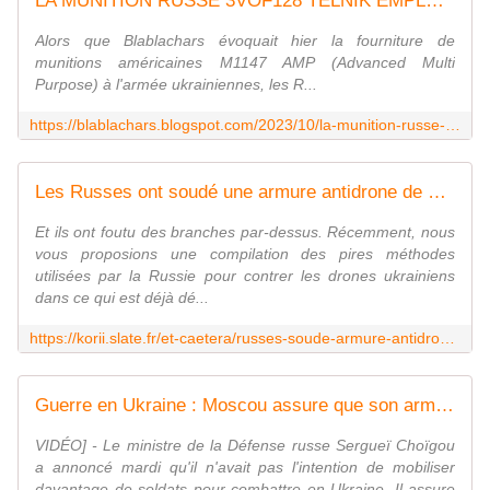
LA MUNITION RUSSE 3VOF128 TELNIK EMPLOYEE EN UKRAINE
Alors que Blablachars évoquait hier la fourniture de
munitions américaines M1147 AMP (Advanced Multi
Purpose) à l'armée ukrainiennes, les R...
https://blablachars.blogspot.com/2023/10/la-munition-russe-3vof128-telnik.html
Les Russes ont soudé une armure antidrone de deux mètres sur un char des années 1950
Et ils ont foutu des branches par-dessus. Récemment, nous
vous proposions une compilation des pires méthodes
utilisées par la Russie pour contrer les drones ukrainiens
dans ce qui est déjà dé...
https://korii.slate.fr/et-caetera/russes-soude-armure-antidrone-char-annees-1950-guerre-ukraine-defense-protection-tank-t54b
Guerre en Ukraine : Moscou assure que son armée n'a pas besoin d'une nouvelle mobilisation
VIDÉO] - Le ministre de la Défense russe Sergueï Choïgou
a annoncé mardi qu'il n'avait pas l'intention de mobiliser
davantage de soldats pour combattre en Ukraine. Il assure