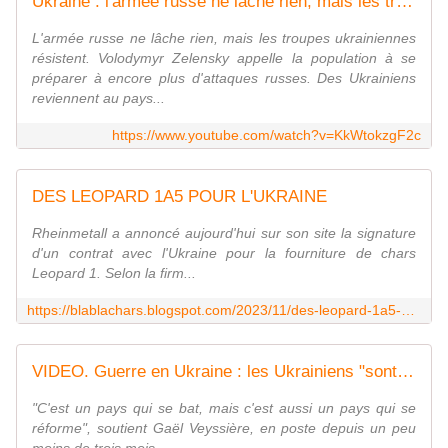
Ukraine : l'armée russe ne lâche rien, mais les troupes ukrainiennes résistent autour de Bakhmout
L'armée russe ne lâche rien, mais les troupes ukrainiennes
résistent. Volodymyr Zelensky appelle la population à se
préparer à encore plus d'attaques russes. Des Ukrainiens
reviennent au pays...
https://www.youtube.com/watch?v=KkWtokzgF2c
DES LEOPARD 1A5 POUR L'UKRAINE
Rheinmetall a annoncé aujourd'hui sur son site la signature
d'un contrat avec l'Ukraine pour la fourniture de chars
Leopard 1. Selon la firm...
https://blablachars.blogspot.com/2023/11/des-leopard-1a5-pour-lukraine.html
VIDEO. Guerre en Ukraine : les Ukrainiens "sont unis contre la Russie mais aussi pour devenir un pays occidental", selon l'ambassadeur de France à Kiev
"C'est un pays qui se bat, mais c'est aussi un pays qui se
réforme", soutient Gaël Veyssière, en poste depuis un peu