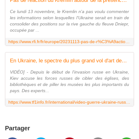
Pas de réaction du Kremlin autour de la présence de "poches" ukrainiennes sur la rive occupée du Dniepr
Ce lundi 13 novembre, le Kremlin n'a pas voulu commenter
les informations selon lesquelles l'Ukraine serait en train de
consolider des positions sur la rive gauche du fleuve Dniepr,
occupée par ...
https://www.rfi.fr/fr/europe/20231113-pas-de-r%C3%A9action-du-kremlin-sur-la-pr%C3%A9sence-de-poches-ukrainienne-sur-la-rive-occup%C3%A9e-du-dniepr
En Ukraine, le spectre du plus grand vol d'art depuis les nazis
VIDÉO] - Depuis le début de l'invasion russe en Ukraine,
Kiev accuse les forces russes de cibler des églises, des
bibliothèques et de piller les musées les plus importants du
pays. Des experts...
https://www.tf1info.fr/international/video-guerre-ukraine-russie-le-spectre-du-plus-grand-vol-d-art-depuis-les-nazis-2276015.html
Partager