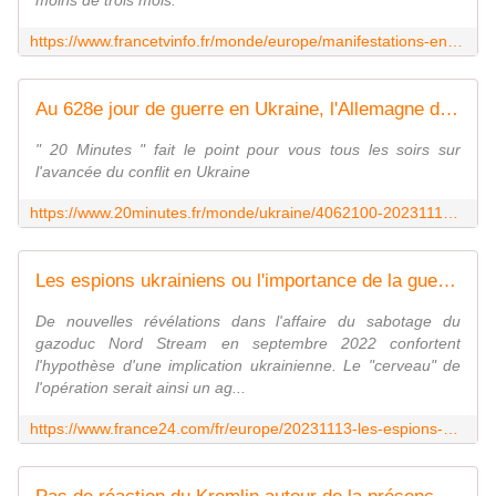
moins de trois mois.
https://www.francetvinfo.fr/monde/europe/manifestations-en-ukraine/video-guerre-en-ukraine-les-ukrainiens-sont-unis-contre-la-russie-mais-aussi-pour-devenir-un-pays-occidental-selon-l-ambassadeur-de-france-a-kiev_6181317.html
Au 628e jour de guerre en Ukraine, l'Allemagne double son aide à Kiev
" 20 Minutes " fait le point pour vous tous les soirs sur
l'avancée du conflit en Ukraine
https://www.20minutes.fr/monde/ukraine/4062100-20231113-guerre-ukraine-allemagne-double-aide-kiev-france-forme-soldats-ukrainiens
Les espions ukrainiens ou l'importance de la guerre de l'ombre
De nouvelles révélations dans l'affaire du sabotage du
gazoduc Nord Stream en septembre 2022 confortent
l'hypothèse d'une implication ukrainienne. Le "cerveau" de
l'opération serait ainsi un ag...
https://www.france24.com/fr/europe/20231113-les-espions-ukrainiens-ou-l-importance-de-la-guerre-de-l-ombre