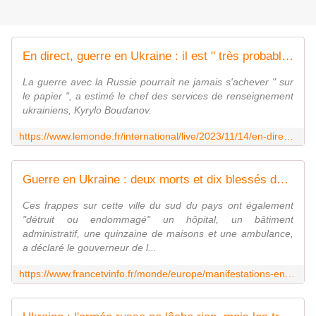
En direct, guerre en Ukraine : il est " très probable " qu'il n'y ait jamais de traité de paix avec la Russie, juge le chef des services de renseignement ukrainiens
La guerre avec la Russie pourrait ne jamais s'achever " sur
le papier ", a estimé le chef des services de renseignement
ukrainiens, Kyrylo Boudanov.
https://www.lemonde.fr/international/live/2023/11/14/en-direct-guerre-en-ukraine-il-est-tres-probable-qu-il-n-y-ait-jamais-de-traite-de-paix-avec-la-russie-juge-le-chef-des-services-de-renseignement-ukrainiens_6199660_3210.html
Guerre en Ukraine : deux morts et dix blessés dans une attaque "massive" à Kherson, selon les autorités locales
Ces frappes sur cette ville du sud du pays ont également
"détruit ou endommagé" un hôpital, un bâtiment
administratif, une quinzaine de maisons et une ambulance,
a déclaré le gouverneur de l...
https://www.francetvinfo.fr/monde/europe/manifestations-en-ukraine/ukraine-deux-morts-et-dix-blesses-dans-une-attaque-massive-a-kherson-selon-les-autorites-locales_6181692.html