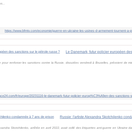
s...
https://www.bfmtv.com/economie/guerre-en-ukraine-les-usines-d-armement-tournent-a-
our renforcer les sanctions contre la Russie, discutées vendredi à Bruxelles, prévoient de mie
ance24.com/fr/europe/20231116-le-danemark-futur-policier-europ%C3%A9en-des-sanctions
Russie: l'artiste Alexandra Skotchilenko con
Alexandra Skotchilenko, arrêtée en avril 2022, avait collé des étiquettes anti-guerre en Ukraine 