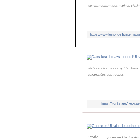
commandement des marines ukraini
Mais ce n'est pas ça qui l'arrêtera.
retranchées des troupes...
https://korii.slate.fr/et-
VIDÉO - La guerre en Ukraine dure