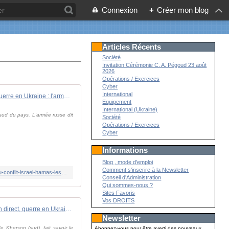
Connexion
+
Créer mon blog
Articles Récents
Société
Invitation Cérémonie C. A. Pégoud 23 août
2026
Opérations / Exercices
Cyber
International
EN DIRECT - Guerre en Ukraine : l'armée fait état de "violents combats" sur la rive occupée du Dniepr
Equipement
International (Ukraine)
 sud du pays. L'armée russe dit
Société
Opérations / Exercices
Cyber
Informations
Blog , mode d'emploi
Comment s'inscrire à la Newsletter
https://www.tf1info.fr/international/en-direct-guerre-ukraine-rusie-poutine-zelensky-problemes-stocks-armes-obus-a-cause-du-conflit-israel-hamas-les-dernieres-informations-aujourd-hui-vendredi-17-novembre-2023-2276510.html
Conseil d'Administration
Qui sommes-nous ?
Sites Favoris
Vos DROITS
En direct, guerre en Ukraine : l'armée ukrainienne revendique des opérations " réussies " sur la rive gauche du Dniepr
Newsletter
 Kherson (sud), fait savoir le
Abonnez-vous pour être averti des nouveaux