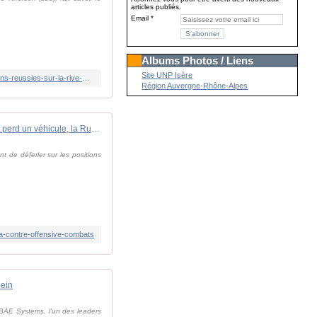
articles publiés.
Email
Albums Photos / Liens
Site UNP Isère
https://www.lemonde.fr/international/live/2023/11/17/en-direct-guerre-en-ukraine-l-armee-ukrainienne-revendique-des-operations-reussies-sur-la-rive-gauche-du-dniepr_6199660_3210.html
Région Auvergne-Rhône-Alpes
Dans l'est du pays, quand l'Ukraine perd un véhicule, la Russie en perd quatorze
nt de déferler sur les positions
jia-contre-offensive-combats
lein
 BAE Systems, l'un des leaders