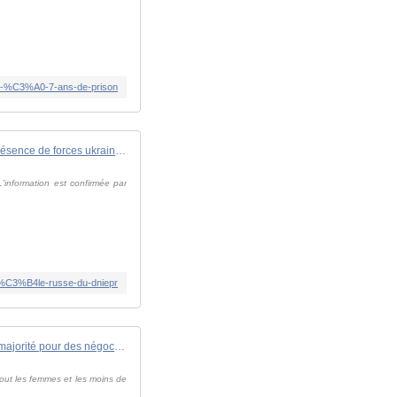
A9e-%C3%A0-7-ans-de-prison
Le Kremlin admet la présence de forces ukrainiennes sur la rive sous contrôle russe du Dniepr
'information est confirmée par
tr%C3%B4le-russe-du-dniepr
Les Russes pour la première fois en majorité pour des négociations (sondage)
tout les femmes et les moins de