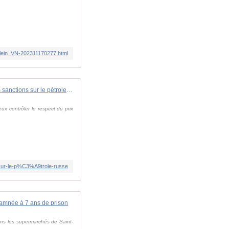
plein_VN-202311170277.html
Le Danemark, futur policier européen des sanctions sur le pétrole russe ?
ux contrôler le respect du prix
-sur-le-p%C3%A9trole-russe
damnée à 7 ans de prison
dans les supermarchés de Saint-