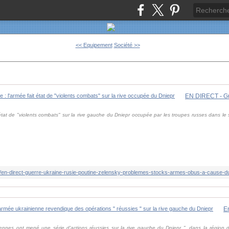
<< Equipement
Société >>
état de "violents combats" sur la rive gauche du Dniepr occupée par les troupes russes dans le
ennes ont mené une série d'actions réussies sur la rive gauche du Dniepr ", dans la région de