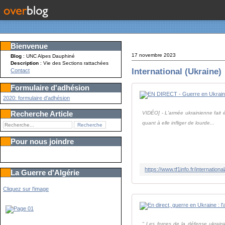
Bienvenue
17 novembre 2023
Blog
: UNC Alpes Dauphiné
Description
: Vie des Sections rattachées
International (Ukraine)
Contact
Formulaire d'adhésion
2020: formulaire d'adhésion
Recherche Article
VIDÉO] - L'armée ukrainienne fait 
quant à elle infliger de lourde...
Pour nous joindre
La Guerre d'Algérie
Cliquez sur l'image
" Les forces de la défense ukraini