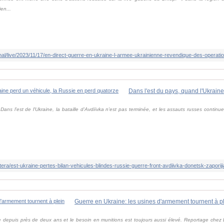
en...
 Dans l'est de l'Ukraine, la bataille d'Avdiïvka n'est pas terminée, et les assauts russes continue
caetera/est-ukraine-pertes-bilan-vehicules-blindes-russie-guerre-front-avdiivka-donetsk-zapori
Guerre en Ukraine: les usines d'armement tournent à p
 depuis près de deux ans et le besoin en munitions est toujours aussi élevé. Reportage chez