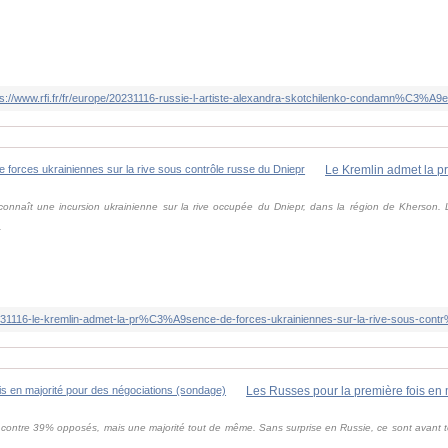
ps://www.rfi.fr/fr/europe/20231116-russie-l-artiste-alexandra-skotchilenko-condamn%C3%
econnaît une incursion ukrainienne sur la rive occupée du Dniepr, dans la région de Kherson. L
.
/20231116-le-kremlin-admet-la-pr%C3%A9sence-de-forces-ukrainiennes-sur-la-rive-sous-con
8%, contre 39% opposés, mais une majorité tout de même. Sans surprise en Russie, ce sont avant 