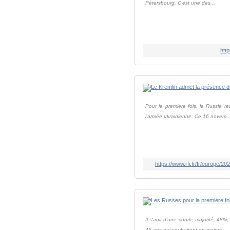
Pétersbourg. C'est une des...
htt
Pour la première fois, la Russie r
l'armée ukrainienne. Ce 16 novem..
https://www.rfi.fr/fr/europe
Il s'agit d'une courte majorité, 4
45 ans qui souhaitent en majorit...