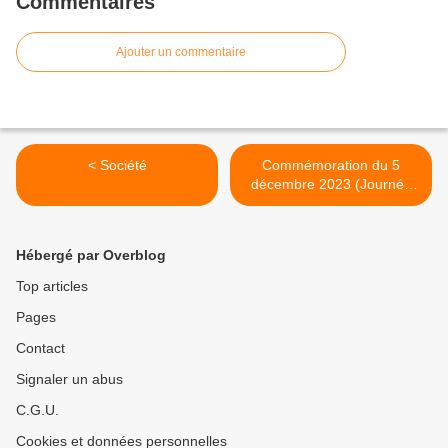
Commentaires
Ajouter un commentaire
< Société
Commémoration du 5
décembre 2023 (Journée
nationale d’hommage aux
morts de la guerre d’Algérie
et des combats du Maroc et
Hébergé par Overblog
de la Tunisie) à St Ismier >
Top articles
Pages
Contact
Signaler un abus
C.G.U.
Cookies et données personnelles