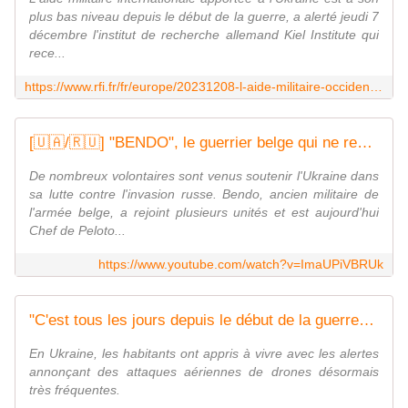
plus bas niveau depuis le début de la guerre, a alerté jeudi 7
décembre l'institut de recherche allemand Kiel Institute qui
rece...
https://www.rfi.fr/fr/europe/20231208-l-aide-militaire-occidentale-%C3%A0-l-ukraine-tombe-au-plus-bas-depuis-l-invasion-russe
[🇺🇦/🇷🇺] "BENDO", le guerrier belge qui ne recule jamais 💪🇧🇪
De nombreux volontaires sont venus soutenir l'Ukraine dans
sa lutte contre l'invasion russe. Bendo, ancien militaire de
l'armée belge, a rejoint plusieurs unités et est aujourd'hui
Chef de Peloto...
https://www.youtube.com/watch?v=ImaUPiVBRUk
"C'est tous les jours depuis le début de la guerre" : en Ukraine, les attaques de drones sont quotidiennes
En Ukraine, les habitants ont appris à vivre avec les alertes
annonçant des attaques aériennes de drones désormais
très fréquentes.