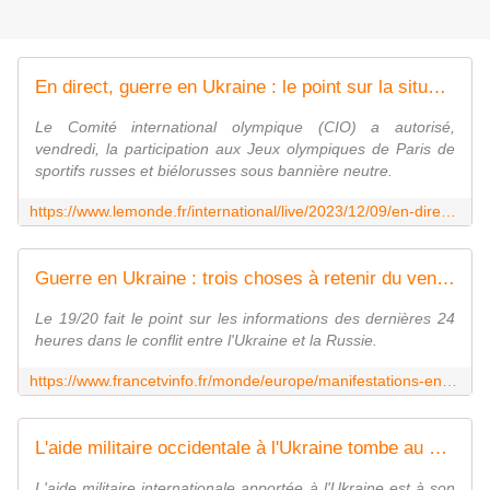
En direct, guerre en Ukraine : le point sur la situation
Le Comité international olympique (CIO) a autorisé,
vendredi, la participation aux Jeux olympiques de Paris de
sportifs russes et biélorusses sous bannière neutre.
https://www.lemonde.fr/international/live/2023/12/09/en-direct-guerre-en-ukraine-le-point-sur-la-situation_6203637_3210.html
Guerre en Ukraine : trois choses à retenir du vendredi 8 décembre
Le 19/20 fait le point sur les informations des dernières 24
heures dans le conflit entre l'Ukraine et la Russie.
https://www.francetvinfo.fr/monde/europe/manifestations-en-ukraine/guerre-en-ukraine-trois-choses-a-retenir-du-vendredi-8-decembre_6231645.html
L'aide militaire occidentale à l'Ukraine tombe au plus bas depuis l'invasion russe
L'aide militaire internationale apportée à l'Ukraine est à son