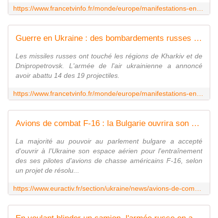
https://www.francetvinfo.fr/monde/europe/manifestations-en-ukraine/c-est-tous-les-jours-depuis-le-debut-de-la-guerre-en-ukraine-les-attaques-de-drones-sont-quotidiennes_6230976.html
Guerre en Ukraine : des bombardements russes font deux morts et sept blessés
Les missiles russes ont touché les régions de Kharkiv et de
Dnipropetrovsk. L'armée de l'air ukrainienne a annoncé
avoir abattu 14 des 19 projectiles.
https://www.francetvinfo.fr/monde/europe/manifestations-en-ukraine/guerre-en-ukraine-des-bombardements-nocturnes-de-la-russie-font-deux-morts-et-sept-blesses_6230838.html
Avions de combat F-16 : la Bulgarie ouvrira son espace aérien à l'Ukraine
La majorité au pouvoir au parlement bulgare a accepté
d'ouvrir à l'Ukraine son espace aérien pour l'entraînement
des ses pilotes d'avions de chasse américains F-16, selon
un projet de résolu...
https://www.euractiv.fr/section/ukraine/news/avions-de-combats-f-16-la-bulgarie-ouvrira-son-espace-aerien-a-lukraine/