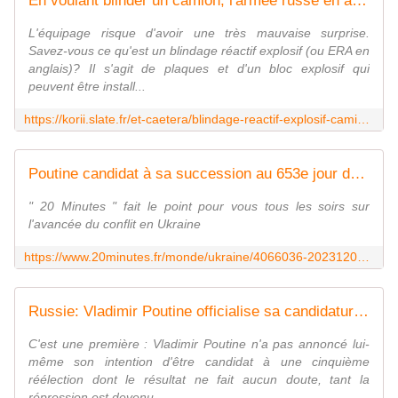
En voulant blinder un camion, l'armée russe en a fait une bombe sur roues
L'équipage risque d'avoir une très mauvaise surprise.
Savez-vous ce qu'est un blindage réactif explosif (ou ERA en
anglais)? Il s'agit de plaques et d'un bloc explosif qui
peuvent être install...
https://korii.slate.fr/et-caetera/blindage-reactif-explosif-camion-armee-russe-bombe-roues-protection-era-equipement-militaire-guerre-ukraine
Poutine candidat à sa succession au 653e jour de guerre en Ukraine
" 20 Minutes " fait le point pour vous tous les soirs sur
l'avancée du conflit en Ukraine
https://www.20minutes.fr/monde/ukraine/4066036-20231208-guerre-ukraine-poutine-candidat-succession-sportifs-russes-jo
Russie: Vladimir Poutine officialise sa candidature à l'élection présidentielle de mars 2024
C'est une première : Vladimir Poutine n'a pas annoncé lui-
même son intention d'être candidat à une cinquième
réélection dont le résultat ne fait aucun doute, tant la
répression est devenu...