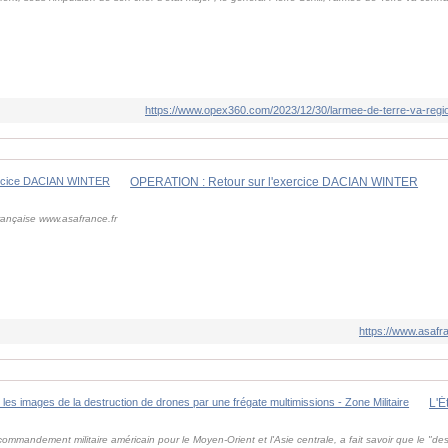
https://www.opex360.com/2023/12/30/larmee-de-terre-va-regio
OPERATION : Retour sur l'exercice DACIAN WINTER
rançaise www.asafrance.fr
https://www.asafra
mmandement militaire américain pour le Moyen-Orient et l'Asie centrale, a fait savoir que le "d