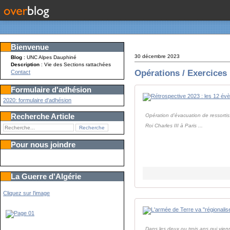
Bienvenue
30 décembre 2023
Blog
: UNC Alpes Dauphiné
Description
: Vie des Sections rattachées
Opérations / Exercices
Contact
Formulaire d'adhésion
2020: formulaire d'adhésion
Recherche Article
Opération d'évacuation de ressortiss
Roi Charles III à Paris ...
Pour nous joindre
La Guerre d'Algérie
Cliquez sur l'image
Dans les deux ou trois ans qui vienn