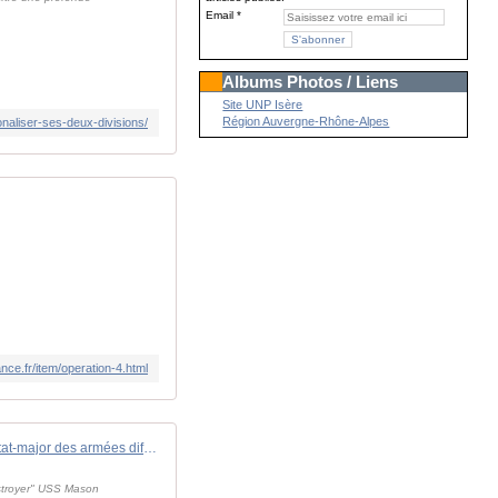
Email
Albums Photos / Liens
Site UNP Isère
Région Auvergne-Rhône-Alpes
naliser-ses-deux-divisions/
nce.fr/item/operation-4.html
L'État-major des armées diffuse les images de la destruction de drones par une frégate multimissions - Zone Militaire
estroyer" USS Mason