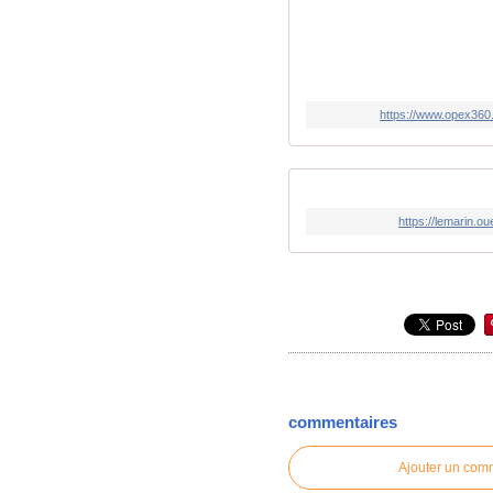
https://www.opex360.
https://lemarin.o
commentaires
Ajouter un com