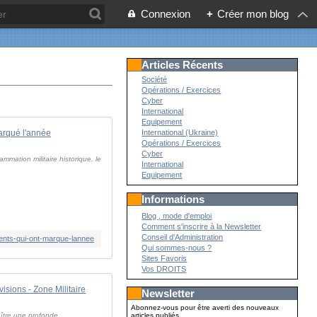
Connexion
+
Créer mon blog
Articles Récents
Société
Opérations / Exercices
Cyber
International
Equipement
arqué l'année
International (Ukraine)
Opérations / Exercices
Cyber
mmation militaire historique, le
International
Equipement
Informations
Blog , mode d'emploi
Comment s'inscrire à la Newsletter
Conseil d'Administration
ments-qui-ont-marque-lannee
Qui sommes-nous ?
Sites Favoris
Vos DROITS
isions - Zone Militaire
Newsletter
Abonnez-vous pour être averti des nouveaux
naître une profonde
articles publiés.