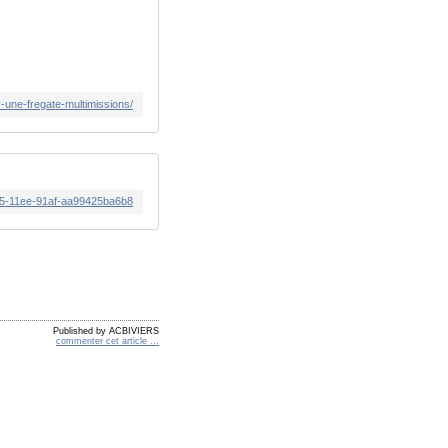
-une-fregate-multimissions/
a585-11ee-91af-aa99425ba6b8
Published by ACBIVIERS
commenter cet article
…