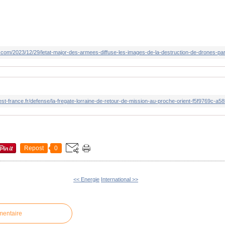
com/2023/12/29/letat-major-des-armees-diffuse-les-images-de-la-destruction-de-drones-par
uest-france.fr/defense/la-fregate-lorraine-de-retour-de-mission-au-proche-orient-f5f9769c-
Repost
0
<< Energie
International >>
mentaire