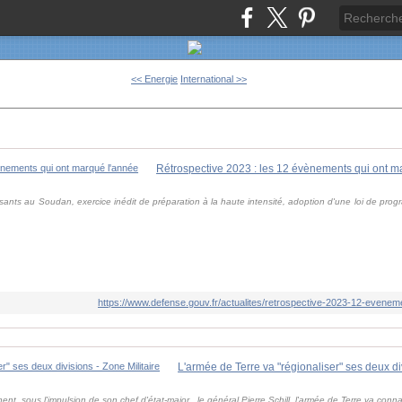
<< Energie
International >>
Rétrospective 2023 : les 12 évènements qui ont m
ants au Soudan, exercice inédit de préparation à la haute intensité, adoption d'une loi de progra
https://www.defense.gouv.fr/actualites/retrospective-2023-12-evene
L'armée de Terre va "régionaliser" ses deux div
ent, sous l'impulsion de son chef d'état-major , le général Pierre Schill, l'armée de Terre va con