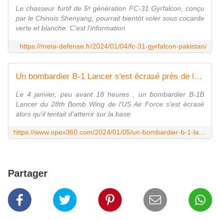
Le chasseur furtif de 5ᵉ génération FC-31 Gyrfalcon, conçu
par le Chinois Shenyang, pourrait bientôt voler sous cocarde
verte et blanche. C'est l'information
https://meta-defense.fr/2024/01/04/fc-31-gyrfalcon-pakistan/
Un bombardier B-1 Lancer s'est écrasé près de la base d'Ellsworth, dans le Dakota du Sud - Zone Militaire
Le 4 janvier, peu avant 18 heures , un bombardier B-1B
Lancer du 28th Bomb Wing de l'US Air Force s'est écrasé
alors qu'il tentait d'atterrir sur la base
https://www.opex360.com/2024/01/05/un-bombardier-b-1-lancer-sest-ecrase-pres-de-la-base-dellsworth-dans-le-dakota-du-sud/
Partager