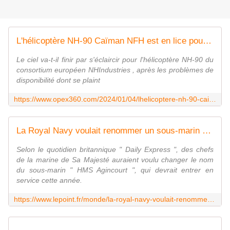
L'hélicoptère NH-90 Caïman NFH est en lice pour remplacer les Lynx de la marine sud-coréenne - Zone Militaire
Le ciel va-t-il finir par s'éclaircir pour l'hélicoptère NH-90 du
consortium européen NHIndustries , après les problèmes de
disponibilité dont se plaint
https://www.opex360.com/2024/01/04/lhelicoptere-nh-90-caiman-nfh-est-en-lice-pour-remplacer-les-lynx-de-la-marine-sud-coreenne/
La Royal Navy voulait renommer un sous-marin pour ne pas " contrarier les Français "
Selon le quotidien britannique " Daily Express ", des chefs
de la marine de Sa Majesté auraient voulu changer le nom
du sous-marin " HMS Agincourt ", qui devrait entrer en
service cette année.
https://www.lepoint.fr/monde/la-royal-navy-voulait-renommer-un-sous-marin-pour-ne-pas-contrarier-les-francais-04-01-2024-2549032_24.php