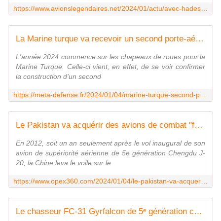
https://www.avionslegendaires.net/2024/01/actu/avec-hades-lus-army-embarque-bombardier-dans-ses-missions-despionnage-aeroporte/#
La Marine turque va recevoir un second porte-aéronefs, elle...
L'année 2024 commence sur les chapeaux de roues pour la
Marine Turque. Celle-ci vient, en effet, de se voir confirmer
la construction d'un second
https://meta-defense.fr/2024/01/04/marine-turque-second-porte-aeronefs/
Le Pakistan va acquérir des avions de combat "furtifs" FC-31 "Gyrfalcon" auprès de la Chine - Zone Militaire
En 2012, soit un an seulement après le vol inaugural de son
avion de supériorité aérienne de 5e génération Chengdu J-
20, la Chine leva le voile sur le
https://www.opex360.com/2024/01/04/le-pakistan-va-acquerir-des-avions-de-combat-furtifs-fc-31-gyrfalcon-aupres-de-la-chine/
Le chasseur FC-31 Gyrfalcon de 5ᵉ génération chinois bientôt au Pakistan ?