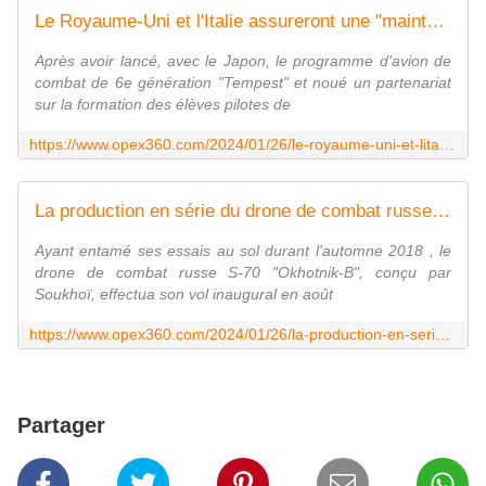
Le Royaume-Uni et l'Italie assureront une "maintenance croisée" de leurs Typhoon et de leurs F-35B - Zone Militaire
Après avoir lancé, avec le Japon, le programme d'avion de
combat de 6e génération "Tempest" et noué un partenariat
sur la formation des élèves pilotes de
https://www.opex360.com/2024/01/26/le-royaume-uni-et-litalie-assureront-une-maintenance-croisee-de-leurs-typhoon-et-de-leur-f-35b/
La production en série du drone de combat russe S-70 Okhotnik-B devrait bientôt débuter - Zone Militaire
Ayant entamé ses essais au sol durant l'automne 2018 , le
drone de combat russe S-70 "Okhotnik-B", conçu par
Soukhoï, effectua son vol inaugural en août
https://www.opex360.com/2024/01/26/la-production-en-serie-du-drone-de-combat-russe-s-70-okhotnik-b-devrait-bientot-debuter/
Partager