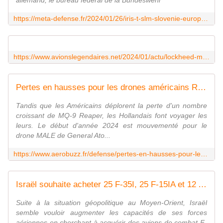
allemand, le bureau fédéral de la Bundeswehr
https://meta-defense.fr/2024/01/26/iris-t-slm-slovenie-european-sky-shield/
https://www.avionslegendaires.net/2024/01/actu/lockheed-martin-fournira-a-la-grece-c-130j-super-hercules-et-f-35a-lightning-ii/
Pertes en hausses pour les drones américains Reaper - Aerobuzz
Tandis que les Américains déplorent la perte d'un nombre
croissant de MQ-9 Reaper, les Hollandais font voyager les
leurs. Le début d'année 2024 est mouvementé pour le
drone MALE de General Ato...
https://www.aerobuzz.fr/defense/pertes-en-hausses-pour-les-drones-americains-reaper/
Israël souhaite acheter 25 F-35I, 25 F-15IA et 12 AH-64
Suite à la situation géopolitique au Moyen-Orient, Israël
semble vouloir augmenter les capacités de ses forces
aériennes en cherchant à acquérir des avions de combat F-