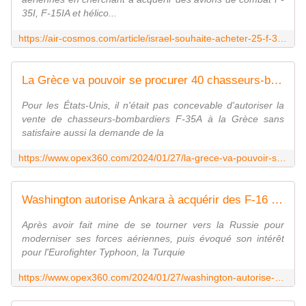
35I, F-15IA et hélico...
https://air-cosmos.com/article/israel-souhaite-acheter-25-f-35i-25-f-15ia-et-12-ah-64-68311
La Grèce va pouvoir se procurer 40 chasseurs-bombardiers F-35A pour 8,6 milliards de dollars - Zone Militaire
Pour les États-Unis, il n'était pas concevable d'autoriser la
vente de chasseurs-bombardiers F-35A à la Grèce sans
satisfaire aussi la demande de la
https://www.opex360.com/2024/01/27/la-grece-va-pouvoir-se-procurer-40-chasseurs-bombardiers-f-35a-pour-86-milliards-de-dollars/
Washington autorise Ankara à acquérir des F-16 Viper et des munitions pour 23 milliards de dollars - Zone Militaire
Après avoir fait mine de se tourner vers la Russie pour
moderniser ses forces aériennes, puis évoqué son intérêt
pour l'Eurofighter Typhoon, la Turquie
https://www.opex360.com/2024/01/27/washington-autorise-ankara-a-acquerir-des-f-16-viper-et-des-munitions-pour-23-milliards-de-dollars/