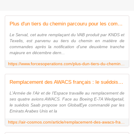
Plus d'un tiers du chemin parcouru pour les commandes de Serval - FOB - Forces Operations Blog
Le Serval, cet autre remplaçant du VAB produit par KNDS et
Texelis, est parvenu au tiers du chemin en matière de
commandes après la notification d'une deuxième tranche
majeure en décembre dern...
https://www.forcesoperations.com/plus-dun-tiers-du-chemin-parcouru-pour-les-commandes-de-serval/
Remplacement des AWACS français : le suédois Saab pousse son GlobalEye
L'Armée de l'Air et de l'Espace travaille au remplacement de
ses quatre avions AWACS. Face au Boeing E-7A Wedgetail,
le suédois Saab propose son GlobalEye commandé par les
Emirats Arabes Unis et la
https://air-cosmos.com/article/remplacement-des-awacs-francais-le-suedois-saab-pousse-son-globaleye-68319