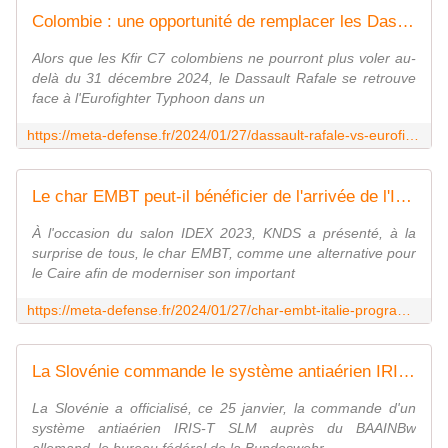
Colombie : une opportunité de remplacer les Dassault Rafale M de la Marine les plus anciens ?
Alors que les Kfir C7 colombiens ne pourront plus voler au-
delà du 31 décembre 2024, le Dassault Rafale se retrouve
face à l'Eurofighter Typhoon dans un
https://meta-defense.fr/2024/01/27/dassault-rafale-vs-eurofighter-colombie/
Le char EMBT peut-il bénéficier de l'arrivée de l'Italie dans MGCS ?
À l'occasion du salon IDEX 2023, KNDS a présenté, à la
surprise de tous, le char EMBT, comme une alternative pour
le Caire afin de moderniser son important
https://meta-defense.fr/2024/01/27/char-embt-italie-programme-mgcs/
La Slovénie commande le système antiaérien IRIS-T SLM allemand dans le cadre de l'Initiative Européenne Sky Shield
La Slovénie a officialisé, ce 25 janvier, la commande d'un
système antiaérien IRIS-T SLM auprès du BAAINBw