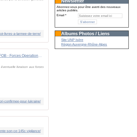
Newsletter
Abonnez-vous pour être averti des nouveaux
articles publiés.
Email
Albums Photos / Liens
t-livres-a-larmee-de-terre/
Site UNP Isère
Région Auvergne-Rhône-Alpes
La piste Colibri confirmée pour l'Ukraine - FOB - Forces Operations Blog
 éventuelle livraison aux forces
bri-confirmee-pour-lukraine/
ente-son-ce-145c-vigilance/