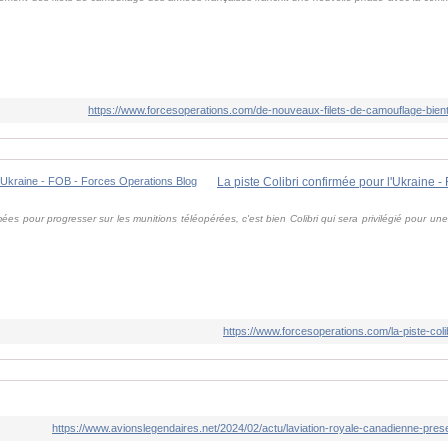
https://www.forcesoperations.com/de-nouveaux-filets-de-camouflage-biento
es pour progresser sur les munitions téléopérées, c'est bien Colibri qui sera privilégié pour une
https://www.forcesoperations.com/la-piste-coli
https://www.avionslegendaires.net/2024/02/actu/laviation-royale-canadienne-pres