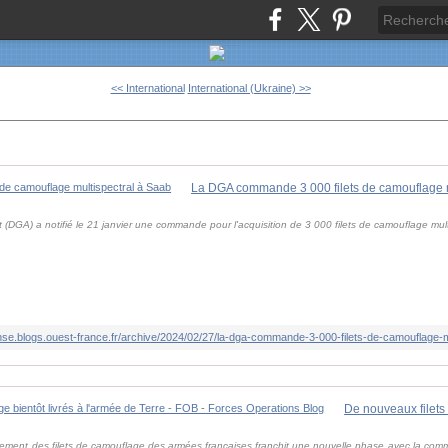
<< International
International (Ukraine) >>
La DGA commande 3 000 filets de camouflage m
 (DGA) a notifié le 21 janvier une commande pour l'acquisition de 3 000 filets de camouflage multi
ense.blogs.ouest-france.fr/archive/2024/02/27/la-dga-commande-3-000-filets-de-camouflage-m
ellement des filets de camouflage des armées françaises franchit une nouvelle phase avec la com