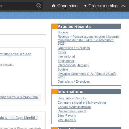
Connexion
+
Créer mon blog
Articles Récents
Société
Relance – Pensez à vous inscrire à la sortie
montagne de l'UNC 74 du 12 septembre
2026
Opérations / Exercices
Cyber
ultispectral à Saab
International
Equipement
spectral...
International (Ukraine)
Société
Invitation Cérémonie C. A. Pégoud 23 août
2026
Opérations / Exercices
Informations
ultispectral-a-s-24457.html
Blog , mode d'emploi
Comment s'inscrire à la Newsletter
Conseil d'Administration
Qui sommes-nous ?
Sites Favoris
De nouveaux filets de camouflage bientôt livrés à l'armée de Terre - FOB - Forces Operations Blog
Vos DROITS
mande par la Direction générale