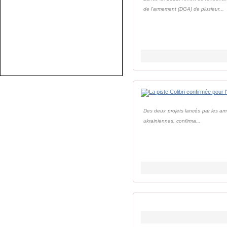
de l'armement (DGA) de plusieur...
Des deux projets lancés par les armé
ukrainiennes, confirma...