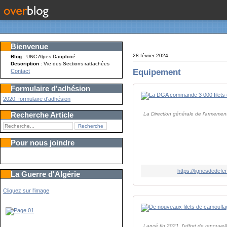
Bienvenue
28 février 2024
Blog
: UNC Alpes Dauphiné
Description
: Vie des Sections rattachées
Equipement
Contact
Formulaire d'adhésion
2020: formulaire d'adhésion
Recherche Article
La Direction générale de l'armement
Pour nous joindre
https://lignesdedef
La Guerre d'Algérie
Cliquez sur l'image
Lancé fin 2021, l'effort de renouv