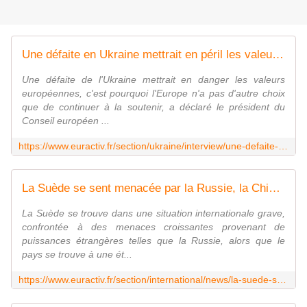
Une défaite en Ukraine mettrait en péril les valeurs de l'UE, selon Charles Michel
Une défaite de l'Ukraine mettrait en danger les valeurs
européennes, c'est pourquoi l'Europe n'a pas d'autre choix
que de continuer à la soutenir, a déclaré le président du
Conseil européen ...
https://www.euractiv.fr/section/ukraine/interview/une-defaite-en-ukraine-mettrait-en-peril-les-valeurs-de-lue-selon-charles-michel/
La Suède se sent menacée par la Russie, la Chine et l'Iran
La Suède se trouve dans une situation internationale grave,
confrontée à des menaces croissantes provenant de
puissances étrangères telles que la Russie, alors que le
pays se trouve à une ét...
https://www.euractiv.fr/section/international/news/la-suede-se-sent-menacee-par-la-russie-la-chine-et-liran/