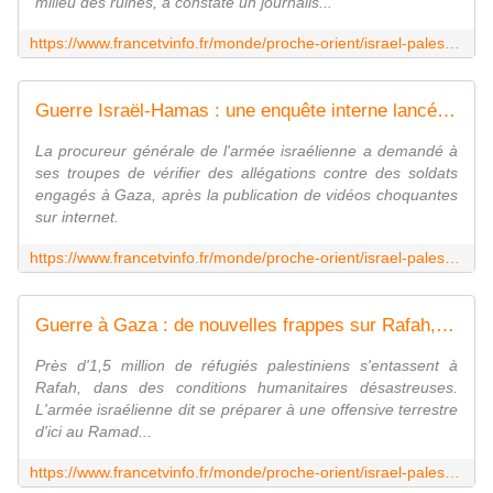
milieu des ruines, a constaté un journalis...
https://www.francetvinfo.fr/monde/proche-orient/israel-palestine/guerre-entre-israel-et-le-hamas-ce-qu-il-faut-retenir-du-jeudi-22-fevrier_6382471.html
Guerre Israël-Hamas : une enquête interne lancée par l'armée israélienne sur de possibles exactions à Gaza
La procureur générale de l'armée israélienne a demandé à
ses troupes de vérifier des allégations contre des soldats
engagés à Gaza, après la publication de vidéos choquantes
sur internet.
https://www.francetvinfo.fr/monde/proche-orient/israel-palestine/guerre-israel-hamas-une-enquete-interne-lancee-par-l-armee-israelienne-sur-de-possibles-exactions-a-gaza_6381868.html
Guerre à Gaza : de nouvelles frappes sur Rafah, l'inquiétude grandit sur place
Près d'1,5 million de réfugiés palestiniens s'entassent à
Rafah, dans des conditions humanitaires désastreuses.
L'armée israélienne dit se préparer à une offensive terrestre
d'ici au Ramad...
https://www.francetvinfo.fr/monde/proche-orient/israel-palestine/guerre-a-gaza-de-nouvelles-frappes-sur-rafah-l-inquietude-grandit-sur-place_6382315.html