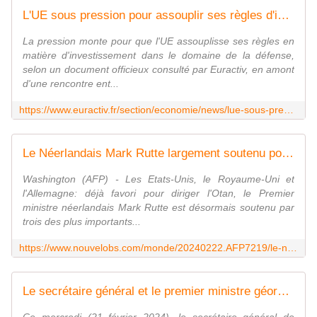
L'UE sous pression pour assouplir ses règles d'investissement en faveur de la défense
La pression monte pour que l'UE assouplisse ses règles en
matière d'investissement dans le domaine de la défense,
selon un document officieux consulté par Euractiv, en amont
d'une rencontre ent...
https://www.euractiv.fr/section/economie/news/lue-sous-pression-pour-assouplir-ses-regles-dinvestissement-en-faveur-de-la-defense/
Le Néerlandais Mark Rutte largement soutenu pour prendre la tête de l'Otan
Washington (AFP) - Les Etats-Unis, le Royaume-Uni et
l'Allemagne: déjà favori pour diriger l'Otan, le Premier
ministre néerlandais Mark Rutte est désormais soutenu par
trois des plus importants...
https://www.nouvelobs.com/monde/20240222.AFP7219/le-neerlandais-mark-rutte-largement-soutenu-pour-prendre-la-tete-de-l-otan.html
Le secrétaire général et le premier ministre géorgien s'entretiennent du renforcement des liens entre l'OTAN et Tbilissi