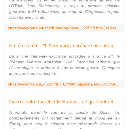
Ce mercredi (21 février 2024), le secrétaire général de
l'OTAN, Jens Stoltenberg, a reçu le premier ministre
géorgien, Irakli Kobakhidze, au siège de l'Organisation pour
discuter avec lui de...
https://www.nato.int/cps/fr/natohq/news_222998.htm?selectedLocale=fr
En tête-à-tête - "L'Azerbaïdjan prépare une attaque contre l'Arménie", selon le Premier ministre arménien
Dans une interview exclusive accordée à France 24, le
Premier Ministre arménien Nikol Pachinian affirme que
l'Azerbaïdjan se prépare à une nouvelle guerre. Quelques
jours après une rencontre...
https://www.france24.com/fr/%C3%A9missions/en-t%C3%AAte-%C3%A0-t%C3%AAte/20240222-l-azerba%C3%AFdjan-pr%C3%A9pare-une-attaque-contre-l-arm%C3%A9nie-selon-le-premier-ministre-arm%C3%A9niend
Guerre entre Israël et le Hamas : ce qu'il faut retenir du jeudi 22 février
A Rafah, dans le sud de la bande de Gaza, les
bombardements ont notamment détruit la mosquée al-
Faruq, dont seul le minaret reste désormais dressé au