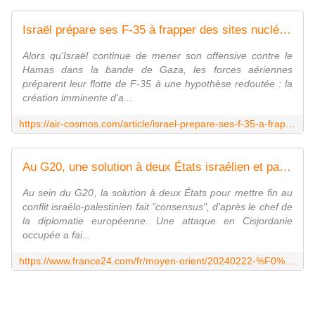
Israël prépare ses F-35 à frapper des sites nucléaires iraniens
Alors qu'Israël continue de mener son offensive contre le
Hamas dans la bande de Gaza, les forces aériennes
préparent leur flotte de F-35 à une hypothèse redoutée : la
création imminente d'a...
https://air-cosmos.com/article/israel-prepare-ses-f-35-a-frapper-des-sites-nucleaires-iraniens-68466
Au G20, une solution à deux États israélien et palestinien fait "consensus"
Au sein du G20, la solution à deux États pour mettre fin au
conflit israélo-palestinien fait "consensus", d'après le chef de
la diplomatie européenne. Une attaque en Cisjordanie
occupée a fai...
https://www.france24.com/fr/moyen-orient/20240222-%F0%9F%94%B4-en-direct-nouvelles-frappes-contre-rafah-pourparlers-en-cours-pour-une-tr%C3%AAve