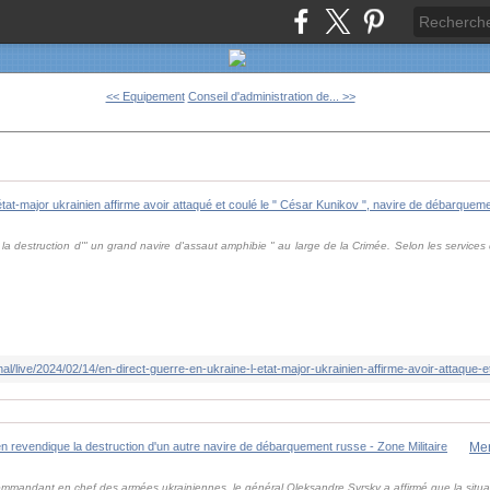
<< Equipement
Conseil d'administration de... >>
 la destruction d'" un grand navire d'assaut amphibie " au large de la Crimée. Selon les service
mandant en chef des armées ukrainiennes, le général Oleksandre Syrsky a affirmé que la situatio