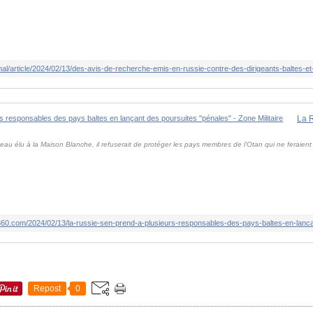
veau élu à la Maison Blanche, il refuserait de protéger les pays membres de l'Otan qui ne feraient
60.com/2024/02/13/la-russie-sen-prend-a-plusieurs-responsables-des-pays-baltes-en-lanca
Repost
0