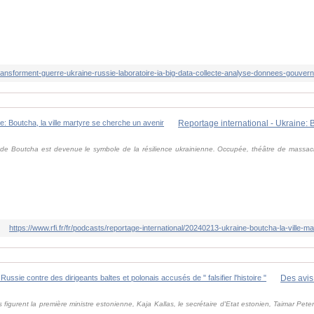
le de Boutcha est devenue le symbole de la résilience ukrainienne. Occupée, théâtre de massacre
https://www.rfi.fr/fr/podcasts/reportage-international/20240213-ukraine-boutcha-la-ville-
figurent la première ministre estonienne, Kaja Kallas, le secrétaire d'Etat estonien, Taimar Peterk