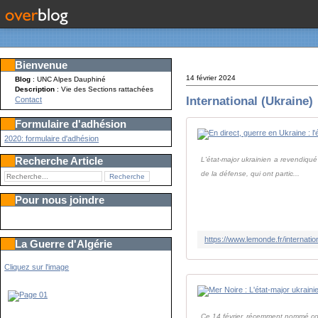
Bienvenue
14 février 2024
Blog
: UNC Alpes Dauphiné
Description
: Vie des Sections rattachées
International (Ukraine)
Contact
Formulaire d'adhésion
2020: formulaire d'adhésion
Recherche Article
L'état-major ukrainien a revendiqué
de la défense, qui ont partic...
Pour nous joindre
La Guerre d'Algérie
Cliquez sur l'image
Ce 14 février, récemment nommé com