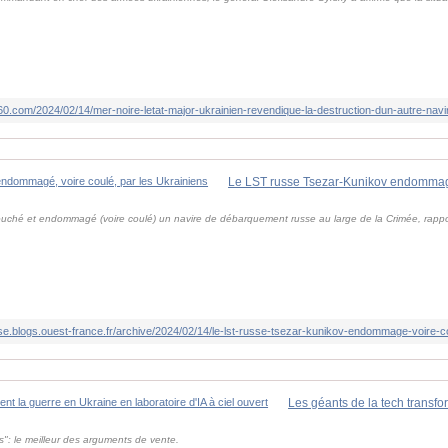
0.com/2024/02/14/mer-noire-letat-major-ukrainien-revendique-la-destruction-dun-autre-na
ouché et endommagé (voire coulé) un navire de débarquement russe au large de la Crimée, rappor
nse.blogs.ouest-france.fr/archive/2024/02/14/le-lst-russe-tsezar-kunikov-endommage-voire-co
": le meilleur des arguments de vente.