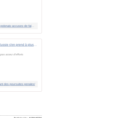
https://www.lemonde.fr/international/article/2024/02/13/des-avis-de-recherche-emis-en-russie-contre-des-dirigeants-baltes-et-polonais-accuses-de-falsifier-l-histoire_6216353_3211.html
La Russie s'en prend à plusieurs responsables des pays baltes en lançant des poursuites "pénales" - Zone Militaire
 pas assez d'efforts
nt-des-poursuites-penales/