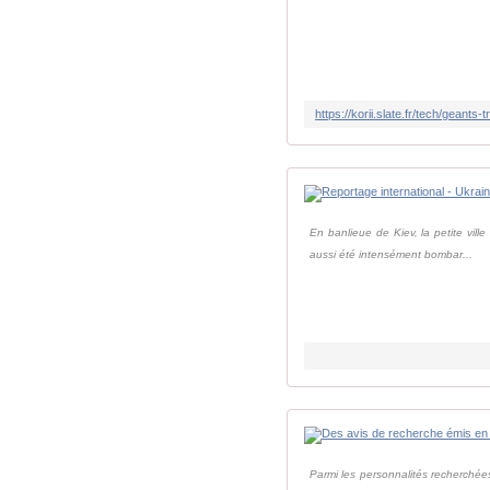
En banlieue de Kiev, la petite vil
aussi été intensément bombar...
Parmi les personnalités recherchées 