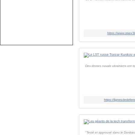
https://www.opex36
Des drones navals ukrainiens ont t
https://lignesdedefe
"Testé et approuvé dans le Donbass