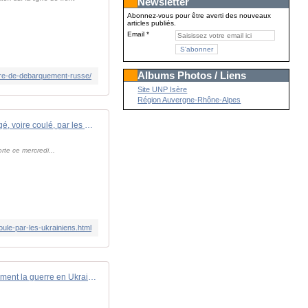
Newsletter
Abonnez-vous pour être averti des nouveaux
articles publiés.
Email
Albums Photos / Liens
vire-de-debarquement-russe/
Site UNP Isère
Région Auvergne-Rhône-Alpes
Le LST russe Tsezar-Kunikov endommagé, voire coulé, par les Ukrainiens
te ce mercredi...
ule-par-les-ukrainiens.html
Les géants de la tech transforment la guerre en Ukraine en laboratoire d'IA à ciel ouvert