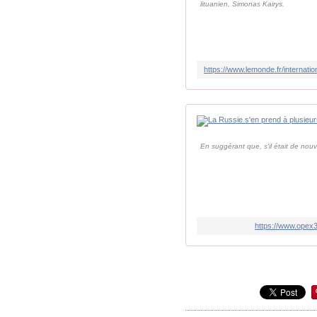
lituanien, Simonas Kairys.
En suggérant que, s'il était de nou
https://www.opex3