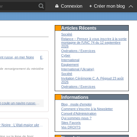
Connexion
+
Créer mon blog
Articles Récents
Société
Relance – Pensez à vous inscrire à la sortie
montagne de l'UNC 74 du 12 septembre
2026
Opérations / Exercices
Cyber
En direct, guerre en Ukraine : l'état-major ukrainien affirme avoir attaqué et coulé le " César Kunikov ", navire de débarquement russe, en mer Noire
International
Equipement
s de renseignement du ministère
International (Ukraine)
Société
Invitation Cérémonie C. A. Pégoud 23 août
2026
Opérations / Exercices
Informations
https://www.lemonde.fr/international/live/2024/02/14/en-direct-guerre-en-ukraine-l-etat-major-ukrainien-affirme-avoir-attaque-et-coule-un-navire-russe-en-mer-noire_6215933_3210.html
Blog , mode d'emploi
Comment s'inscrire à la Newsletter
Conseil d'Administration
Qui sommes-nous ?
Sites Favoris
Mer Noire : L'état-major ukrainien revendique la destruction d'un autre navire de débarquement russe - Zone Militaire
Vos DROITS
n sur la ligne de front