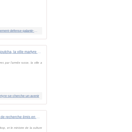
https://korii.slate.fr/tech/geants-transforment-guerre-ukraine-russie-laboratoire-ia-big-data-collecte-analyse-donnees-gouvernement-defense-palantir-google-mil-tech-valley
Reportage international - Ukraine: Boutcha, la ville martyre se cherche un avenir
s par l'armée russe, la ville a
martyre-se-cherche-un-avenir
Des avis de recherche émis en Russie contre des dirigeants baltes et polonais accusés de " falsifier l'histoire "
op, et le ministre de la culture