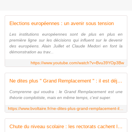
Elections européennes : un avenir sous tension
Les institutions européennes sont de plus en plus en
première ligne sur les décisions qui influent sur le devenir
des européens. Alain Juillet et Claude Medori en font la
démonstration au trav...
https://www.youtube.com/watch?v=Bvu39YOp3Bw
Ne dites plus " Grand Remplacement " : il est déjà là et s'appelle... " afropéanité " - Boulevard Voltaire
Comprenne qui voudra : le Grand Remplacement est une
théorie complotiste, mais en même temps, c'est super.
https://www.bvoltaire.fr/ne-dites-plus-grand-remplacement-il-est-deja-la-et-sappelle-afropeanite/
Chute du niveau scolaire : les rectorats cachent la misère en gonflant les notes - Boulevard Voltaire