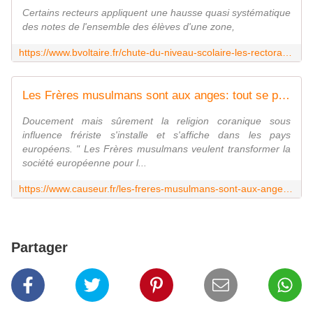
Certains recteurs appliquent une hausse quasi systématique
des notes de l'ensemble des élèves d'une zone,
https://www.bvoltaire.fr/chute-du-niveau-scolaire-les-rectorats-cachent-la-misere-en-gonflant-les-notes/
Les Frères musulmans sont aux anges: tout se passe comme prévu - Causeur
Doucement mais sûrement la religion coranique sous
influence frériste s'installe et s'affiche dans les pays
européens. " Les Frères musulmans veulent transformer la
société européenne pour l...
https://www.causeur.fr/les-freres-musulmans-sont-aux-anges-tout-se-passe-comme-prevu-279217
Partager