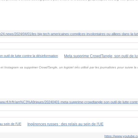
n24.news/2024/04/01/les-big-tech-americaines-complices-involontaires-ou-alliees-dans-la-lut
 Instagram va supprimer CrowdTangle, un logiciel très utilisé par les journalistes pour suivre la
/www.rfi.fr/fr/am%C3%A9riques/20240401-meta-supprime-crowdtangle-son-outil-de-lutte-con
Ingérences russes : des relais au sein de l'UE
https://www.youtube