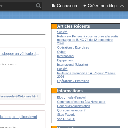
Connexion
+
Créer mon blog
Articles Récents
Société
Relance – Pensez à vous inscrire à la sortie
montagne de l'UNC 74 du 12 septembre
2026
Opérations / Exercices
Cyber
Comment un " simple " gadget peut stopper un véhicule de l'armée de 24,5 tonnes
International
Equipement
rôles, avec un
International (Ukraine)
Société
Invitation Cérémonie C. A. Pégoud 23 août
2026
Opérations / Exercices
Informations
larmee-de-245-tonnes.html
Blog , mode d'emploi
Comment s'inscrire à la Newsletter
Conseil d'Administration
Qui sommes-nous ?
Sites Favoris
Les Big Tech américaines, complices involontaires ou alliées dans la lutte contre la désinformation ?
Vos DROITS
deux question