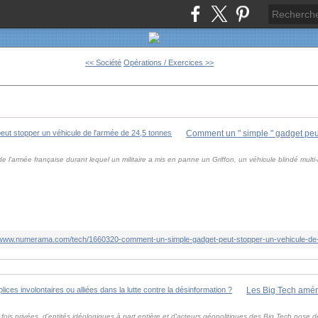
<< Société
Opérations / Exercices >>
 l'armée française durant lequel un militaire a mis en panne un Griffon, un véhicule blindé multi-
//www.numerama.com/tech/1660320-comment-un-simple-gadget-peut-stopper-un-vehicule-de-
 fois privées, d'entités idéologiques à part entière et d'acteurs géopolitiques des Big Tech pose 