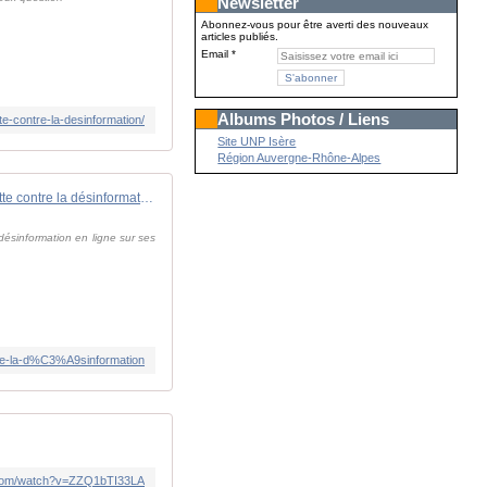
Newsletter
Abonnez-vous pour être averti des nouveaux
articles publiés.
Email
Albums Photos / Liens
te-contre-la-desinformation/
Site UNP Isère
Région Auvergne-Rhône-Alpes
Meta supprime CrowdTangle, son outil de lutte contre la désinformation
 désinformation en ligne sur ses
tre-la-d%C3%A9sinformation
.com/watch?v=ZZQ1bTI33LA