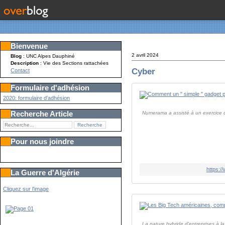
Bienvenue
2 avril 2024
Blog
: UNC Alpes Dauphiné
Description
: Vie des Sections rattachées
Cyber
Contact
Formulaire d'adhésion
2020: formulaire d'adhésion
Recherche Article
Numerama a assisté à un exercice de
Pour nous joindre
https:
La Guerre d'Algérie
Cliquez sur l'image
La nature hybride d'entreprises à la