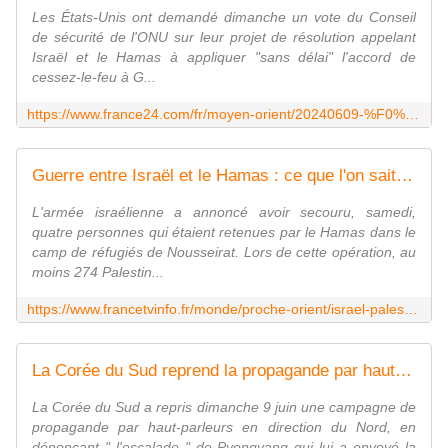
Les États-Unis ont demandé dimanche un vote du Conseil
de sécurité de l'ONU sur leur projet de résolution appelant
Israël et le Hamas à appliquer "sans délai" l'accord de
cessez-le-feu à G...
https://www.france24.com/fr/moyen-orient/20240609-%F0%9F%94%B4-en-direct-l-arm%C3%A9e-am%C3%A9ricaine-annonce-la-reprise-de-l-aide-humanitaire-%C3%A0-gaza
Guerre entre Israël et le Hamas : ce que l'on sait de l'opération de libération de quatre otages détenus dans la bande de Gaza
L'armée israélienne a annoncé avoir secouru, samedi,
quatre personnes qui étaient retenues par le Hamas dans le
camp de réfugiés de Nousseirat. Lors de cette opération, au
moins 274 Palestin...
https://www.francetvinfo.fr/monde/proche-orient/israel-palestine/guerre-entre-israel-et-le-hamas-ce-que-l-on-sait-de-l-operation-de-liberation-de-quatre-otages-detenus-dans-la-bande-de-gaza_6593757.html
La Corée du Sud reprend la propagande par haut-parleurs vers le Nord après de nouveaux ballons
La Corée du Sud a repris dimanche 9 juin une campagne de
propagande par haut-parleurs en direction du Nord, en
dénonçant " l'escalade " de Pyongyang qui lui a envoyé la