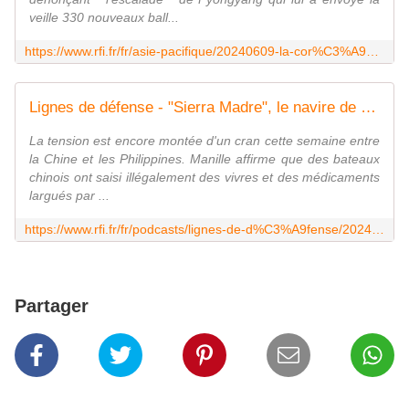
veille 330 nouveaux ball...
https://www.rfi.fr/fr/asie-pacifique/20240609-la-cor%C3%A9e-du-sud-reprend-la-propagande-par-haut-parleurs-vers-le-nord-ala-cor%C3%A9e-du-sud-reprend-la-propagande-par-haut-parleurs-vers-le-nord-apr%C3%A8s-de-nouveaux-ballonspr%C3%A8s-de-nouveaux-ballons
Lignes de défense - "Sierra Madre", le navire de guerre philippin immobile face à la Chine
La tension est encore montée d'un cran cette semaine entre
la Chine et les Philippines. Manille affirme que des bateaux
chinois ont saisi illégalement des vivres et des médicaments
largués par ...
https://www.rfi.fr/fr/podcasts/lignes-de-d%C3%A9fense/20240609-sierra-madre-navire-de-guerre-philippin-immobile-face-chine
Partager