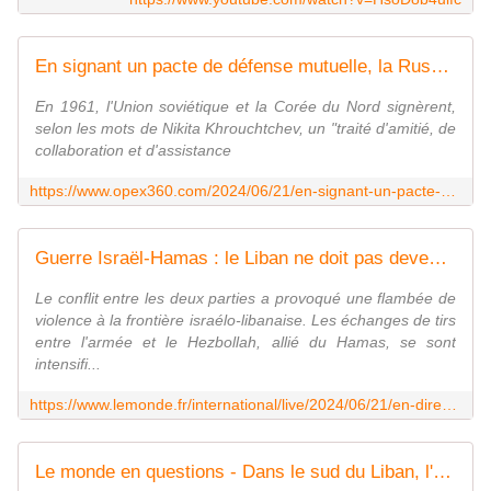
En signant un pacte de défense mutuelle, la Russie et la Corée du Nord ressuscitent l'esprit de la Guerre froide - Zone Militaire
En 1961, l'Union soviétique et la Corée du Nord signèrent,
selon les mots de Nikita Khrouchtchev, un "traité d'amitié, de
collaboration et d'assistance
https://www.opex360.com/2024/06/21/en-signant-un-pacte-de-defense-mutuelle-la-russie-et-la-coree-du-nord-ressuscitent-lesprit-de-la-guerre-froide/
Guerre Israël-Hamas : le Liban ne doit pas devenir " un autre Gaza ", plaide le secrétaire général de l'ONU
Le conflit entre les deux parties a provoqué une flambée de
violence à la frontière israélo-libanaise. Les échanges de tirs
entre l'armée et le Hezbollah, allié du Hamas, se sont
intensifi...
https://www.lemonde.fr/international/live/2024/06/21/en-direct-guerre-israel-hamas-le-liban-ne-doit-pas-devenir-un-autre-gaza-exhorte-le-secretaire-general-de-l-onu_6237763_3210.html
Le monde en questions - Dans le sud du Liban, l'ombre d'un conflit ouvert entre Israël et le Hezbollah?