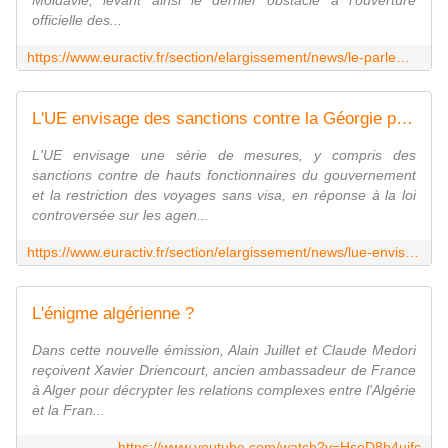
Moldavie, levant ainsi le dernier obstacle à l'ouverture
officielle des...
https://www.euractiv.fr/section/elargissement/news/le-parlement-neerlandais-vote-pour-louverture-officielle-des-negociations-dadhesion-de-lukraine-et-de-la-moldavie/
L'UE envisage des sanctions contre la Géorgie pour sa loi sur les agents étrangers
L'UE envisage une série de mesures, y compris des
sanctions contre de hauts fonctionnaires du gouvernement
et la restriction des voyages sans visa, en réponse à la loi
controversée sur les agen...
https://www.euractiv.fr/section/elargissement/news/lue-envisage-des-sanctions-contre-la-georgie-pour-sa-loi-sur-les-agents-etrangers/
L'énigme algérienne ?
Dans cette nouvelle émission, Alain Juillet et Claude Medori
reçoivent Xavier Driencourt, ancien ambassadeur de France
à Alger pour décrypter les relations complexes entre l'Algérie
et la Fran...
https://www.youtube.com/watch?v=HsoD8b4uifc