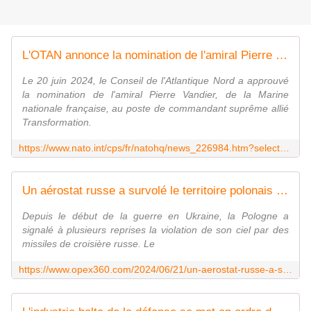
L'OTAN annonce la nomination de l'amiral Pierre Vandier, de la marine nationale française, au poste de commandant suprême allié Transformation
Le 20 juin 2024, le Conseil de l'Atlantique Nord a approuvé
la nomination de l'amiral Pierre Vandier, de la Marine
nationale française, au poste de commandant suprême allié
Transformation.
https://www.nato.int/cps/fr/natohq/news_226984.htm?selectedLocale=fr
Un aérostat russe a survolé le territoire polonais pendant cinq heures; Varsovie minimise l'incident - Zone Militaire
Depuis le début de la guerre en Ukraine, la Pologne a
signalé à plusieurs reprises la violation de son ciel par des
missiles de croisière russe. Le
https://www.opex360.com/2024/06/21/un-aerostat-russe-a-survole-le-territoire-polonais-pendant-cinq-heures-varsovie-minimise-lincident/