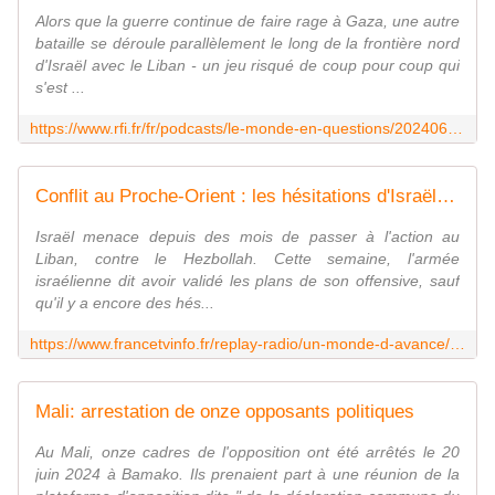
Alors que la guerre continue de faire rage à Gaza, une autre
bataille se déroule parallèlement le long de la frontière nord
d'Israël avec le Liban - un jeu risqué de coup pour coup qui
s'est ...
https://www.rfi.fr/fr/podcasts/le-monde-en-questions/20240621-dans-le-sud-du-liban-l-ombre-d-un-conflit-ouvert-entre-isra%C3%ABl-et-le-hezbollah
Conflit au Proche-Orient : les hésitations d'Israël sur une potentielle offensive au Liban
Israël menace depuis des mois de passer à l'action au
Liban, contre le Hezbollah. Cette semaine, l'armée
israélienne dit avoir validé les plans de son offensive, sauf
qu'il y a encore des hés...
https://www.francetvinfo.fr/replay-radio/un-monde-d-avance/guerre-au-liban-les-hesitations-d-israel_6589092.html
Mali: arrestation de onze opposants politiques
Au Mali, onze cadres de l'opposition ont été arrêtés le 20
juin 2024 à Bamako. Ils prenaient part à une réunion de la