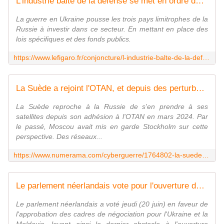
L'industrie balte de la défense se met en ordre de bataille face à la Russie
La guerre en Ukraine pousse les trois pays limitrophes de la
Russie à investir dans ce secteur. En mettant en place des
lois spécifiques et des fonds publics.
https://www.lefigaro.fr/conjoncture/l-industrie-balte-de-la-defense-se-met-en-ordre-de-bataille-face-a-la-russie-20240621
La Suède a rejoint l'OTAN, et depuis des perturbations satellites suspectes ont lieu
La Suède reproche à la Russie de s'en prendre à ses
satellites depuis son adhésion à l'OTAN en mars 2024. Par
le passé, Moscou avait mis en garde Stockholm sur cette
perspective. Des réseaux...
https://www.numerama.com/cyberguerre/1764802-la-suede-a-rejoint-lotan-et-depuis-des-perturbations-satellites-suspectes-ont-lieu.html
Le parlement néerlandais vote pour l'ouverture des négociations d'adhésion de l'Ukraine et de la Moldavie
Le parlement néerlandais a voté jeudi (20 juin) en faveur de
l'approbation des cadres de négociation pour l'Ukraine et la