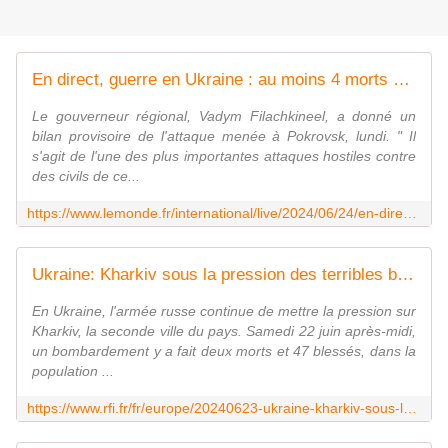
En direct, guerre en Ukraine : au moins 4 morts et 34 blessés dans une frappe russe dans l'est de l'Ukraine, selon les autorités locales
Le gouverneur régional, Vadym Filachkineel, a donné un
bilan provisoire de l'attaque menée à Pokrovsk, lundi. " Il
s'agit de l'une des plus importantes attaques hostiles contre
des civils de ce...
https://www.lemonde.fr/international/live/2024/06/24/en-direct-guerre-en-ukraine-au-moins-4-morts-et-34-blesses-dans-une-frappe-russe-dans-l-est-de-l-ukraine-selon-les-autorites-locales_6242700_3210.html
Ukraine: Kharkiv sous la pression des terribles bombes planantes russes
En Ukraine, l'armée russe continue de mettre la pression sur
Kharkiv, la seconde ville du pays. Samedi 22 juin après-midi,
un bombardement y a fait deux morts et 47 blessés, dans la
population ...
https://www.rfi.fr/fr/europe/20240623-ukraine-kharkiv-sous-la-pression-des-terribles-bombes-planantes-russes