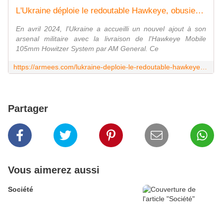
L'Ukraine déploie le redoutable Hawkeye, obusier mobile de 105 mm, pour des tests de combat
En avril 2024, l'Ukraine a accueilli un nouvel ajout à son
arsenal militaire avec la livraison de l'Hawkeye Mobile
105mm Howitzer System par AM General. Ce
https://armees.com/lukraine-deploie-le-redoutable-hawkeye-obusier-mobile-de-105-mm-pour-des-tests-de-combat/
Partager
Vous aimerez aussi
Société