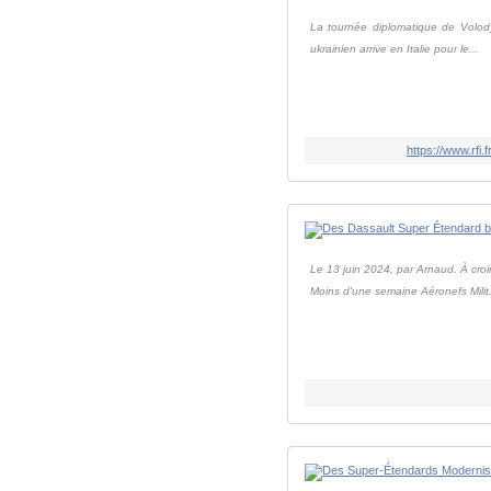
La tournée diplomatique de Volodym
ukrainien arrive en Italie pour le...
https://www.rf
Le 13 juin 2024, par Arnaud. À cro
Moins d'une semaine Aéronefs Milit.