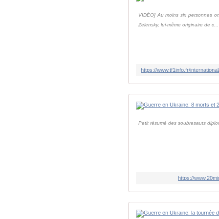
VIDÉO] Au moins six personnes ont
Zelensky, lui-même originaire de c...
Petit résumé des soubresauts diplom
https://www.20mi