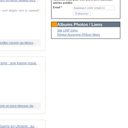
articles publiés.
Email
ont dirigés vers la capitale",
Albums Photos / Liens
Site UNP Isère
Région Auvergne-Rhône-Alpes
https://www.francetvinfo.fr/monde/europe/manifestations-en-ukraine/guerre-en-ukraine-kiev-dit-avoir-abattu-des-drones-et-missiles-russes-au-dessus-de-la-capitale_6599550.html
Guerre en Ukraine : une frappe russe fait au moins neuf morts et vingt-neuf blessés dans le sud du pays
https://www.francetvinfo.fr/monde/europe/manifestations-en-ukraine/guerre-en-ukraine-une-frappe-russe-fait-au-moins-six-morts-et-onze-blesses-dans-le-sud-du-pays_6599988.html
EN DIRECT - Guerre en Ukraine : au moins neuf morts dans une frappe russe à Kryvyï Rig | TF1 INFO