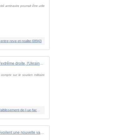
é antinavire pourrait être utile
entre-reve-et-realite-68943
Avec la poussée de l'extrême droite, l'Ukraine redoute un affaiblissement de l'UE face à la Russie
compte sur le soutien militaire
https://www.france24.com/fr/europe/20240612-avec-la-pouss%C3%A9e-de-l-extr%C3%AAme-droite-l-ukraine-redoute-un-affaiblissement-de-l-ue-face-%C3%A0-la-russie
Les États-Unis dévoilent une nouvelle vague de sanctions américaines contre l'effort de guerre russe