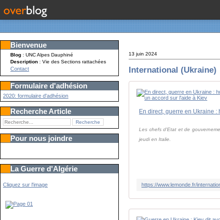
Bienvenue
13 juin 2024
Blog
: UNC Alpes Dauphiné
Description
: Vie des Sections rattachées
International (Ukraine)
Contact
Formulaire d'adhésion
2020: formulaire d'adhésion
Recherche Article
Les chefs d'Etat et de gouvernemen
Pour nous joindre
jeudi en Italie.
La Guerre d'Algérie
Cliquez sur l'image