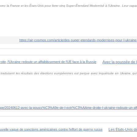
vec la France et les États-Unis pour livrer cinq Super-Étendard Modernisé à l'Ukraine. Leur capacit
https://air-cosmos.com/article/des-super-etendards-modernises-pour-l-ukraine-
traduisent les résultats des élections européennes est perçue avec inquiétude en Ukraine, qui 