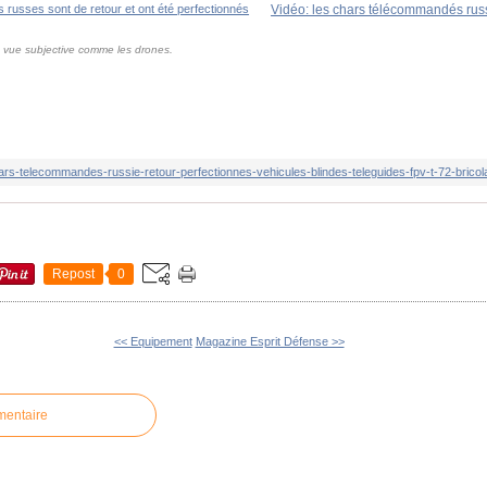
n vue subjective comme les drones.
Repost
0
<< Equipement
Magazine Esprit Défense >>
mentaire