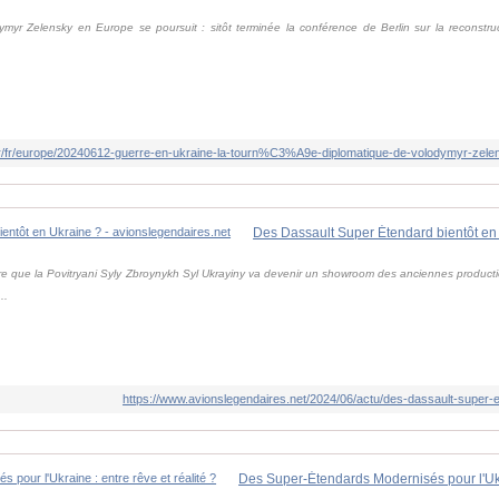
yr Zelensky en Europe se poursuit : sitôt terminée la conférence de Berlin sur la reconstruct
i.fr/fr/europe/20240612-guerre-en-ukraine-la-tourn%C3%A9e-diplomatique-de-volodymyr-zele
ire que la Povitryani Syly Zbroynykh Syl Ukrayiny va devenir un showroom des anciennes producti
..
https://www.avionslegendaires.net/2024/06/actu/des-dassault-super-e