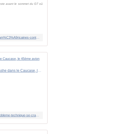
 Juste avant le sommet du G7 où
https://www.rfi.fr/fr/am%C3%A9riques/20240612-les-%C3%A9tats-unis-d%C3%A9voilent-une-nouvelle-vague-de-sanctions-am%C3%A9ricaines-contre-l-effort-de-guerre-russe
Guerre en Ukraine : terrible perte pour les Russes, un bombardier Su-34 victime d'un "problème technique" se crashe dans le Caucase, le 45ème avion détruit depuis le début de l'invasion
https://www.lindependant.fr/2024/06/11/guerre-en-ukraine-terrible-perte-pour-les-russes-un-bombardier-su-34-victime-dun-probleme-technique-se-crashe-dans-le-caucase-le-45eme-avion-detruit-depuis-le-debut-de-linvasion-12009093.php