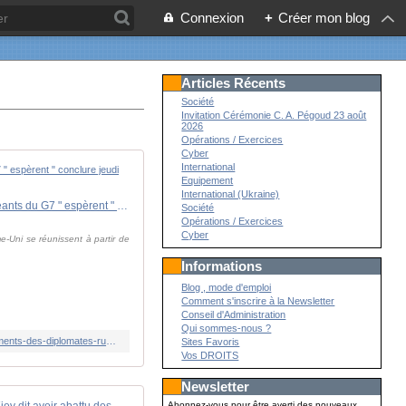
Connexion
+
Créer mon blog
Articles Récents
Société
Invitation Cérémonie C. A. Pégoud 23 août
2026
Opérations / Exercices
Cyber
International
Equipement
International (Ukraine)
En direct, guerre en Ukraine : huit pays de l'UE veulent limiter les déplacements des diplomates russes ; les dirigeants du G7 " espèrent " conclure jeudi un accord sur l'aide à Kiev
Société
Opérations / Exercices
Cyber
-Uni se réunissent à partir de
Informations
Blog , mode d'emploi
Comment s'inscrire à la Newsletter
Conseil d'Administration
Qui sommes-nous ?
https://www.lemonde.fr/international/live/2024/06/13/en-direct-guerre-en-ukraine-huit-pays-de-l-ue-veulent-limiter-les-deplacements-des-diplomates-russes-les-dirigeants-du-g7-esperent-conclure-jeudi-un-accord-sur-l-aide-a-kiev_6238179_3210.html
Sites Favoris
Vos DROITS
Newsletter
Guerre en Ukraine : Kiev dit avoir abattu des drones et missiles russes au-dessus de la capitale
Abonnez-vous pour être averti des nouveaux