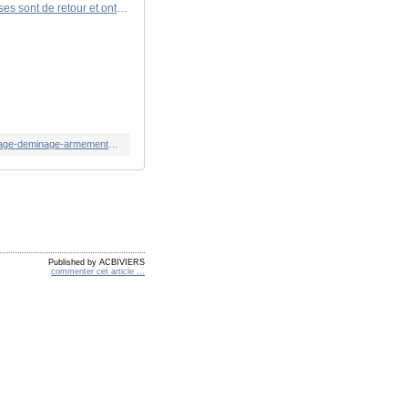
Vidéo: les chars télécommandés russes sont de retour et ont été perfectionnés
https://korii.slate.fr/tech/video-chars-telecommandes-russie-retour-perfectionnes-vehicules-blindes-teleguides-fpv-t-72-bricolage-deminage-armement-tactique-guerre-ukraine
Published by ACBIVIERS
commenter cet article
…