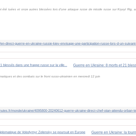
 été tuées et onze autres blessées lors d'une attaque russe de missile russe sur Kryvyï Rig,
atiques et des combats sur le front russo-ukrainien en mercredi 12 juin
nutes.fr/monde/ukraine/4095800-20240612-guerre-ukraine-direct-chef-otan-attendu-orban-te