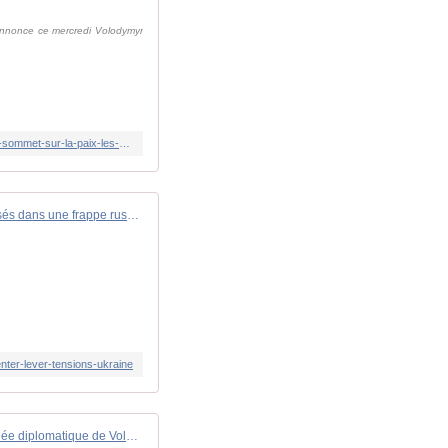
 annonce ce mercredi Volodymyr
https://www.tf1info.fr/international/en-direct-guerre-en-ukraine-russie-kiev-envisage-une-participation-russe-lors-d-un-suivant-sommet-sur-la-paix-les-dernieres-infos-aujourd-hui-mercredi-12-juin-2024-2303588.html
Guerre en Ukraine: 8 morts et 21 blessés dans une frappe russe sur la ville...
nter-lever-tensions-ukraine
Guerre en Ukraine: la tournée diplomatique de Volodymyr Zelensky se poursuit en Europe