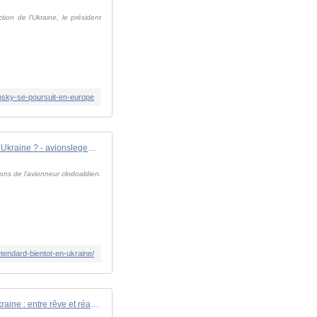
ion de l'Ukraine, le président
nsky-se-poursuit-en-europe
Des Dassault Super Étendard bientôt en Ukraine ? - avionslegendaires.net
ons de l'avionneur clodoaldien.
tendard-bientot-en-ukraine/
Des Super-Étendards Modernisés pour l'Ukraine : entre rêve et réalité ?