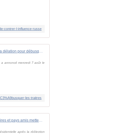
de-contrer-l-influence-russe
Venezuela: Nicolas Maduro appelle à la délation pour débusquer les "traitres"
 ", a annoncé mercredi 7 août le
C3%A9busquer-les-traitres
Venezuela: adversaires et pays amis mettent la pression sur Maduro qui suspend X pour dix jours
sidentielle après la réélection