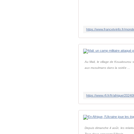
Au Mali, le village de Kouakourou s
aux musulmans dans la soirée ...
Depuis dimanche 4 août, les relation
Tous deux accusent l'Ukrain...