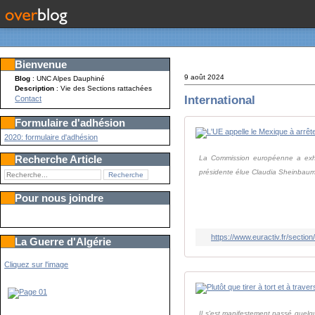
Bienvenue
9 août 2024
Blog
: UNC Alpes Dauphiné
Description
: Vie des Sections rattachées
International
Contact
Formulaire d'adhésion
2020: formulaire d'adhésion
Recherche Article
La Commission européenne a exhort
présidente élue Claudia Sheinbaum
Pour nous joindre
https://www.euractiv.fr/section
La Guerre d'Algérie
Cliquez sur l'image
Il s'est manifestement passé quelq