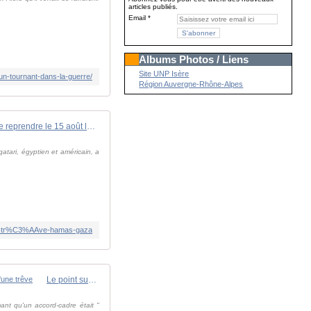
articles publiés.
Email
Albums Photos / Liens
Site UNP Isère
-un-tournant-dans-la-guerre/
Région Auvergne-Rhône-Alpes
🔴 En direct : Israël accepte de reprendre le 15 août les discussions en vue d'une trêve
tari, égyptien et américain, a
ons-tr%C3%AAve-hamas-gaza
Le point sur la situation au Proche-Orient : sous la pression, Israël accepte de reprendre le 15 août les discussions en vue d'une trêve
ant qu'un accord-cadre était "