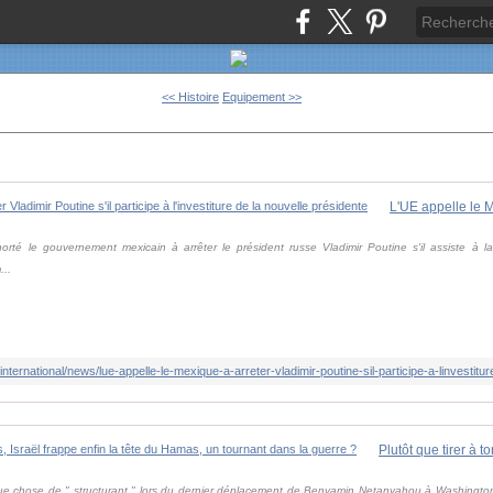
<< Histoire
Equipement >>
é le gouvernement mexicain à arrêter le président russe Vladimir Poutine s'il assiste à la 
...
/international/news/lue-appelle-le-mexique-a-arreter-vladimir-poutine-sil-participe-a-linvestitu
ue chose de " structurant " lors du dernier déplacement de Benyamin Netanyahou à Washington. A