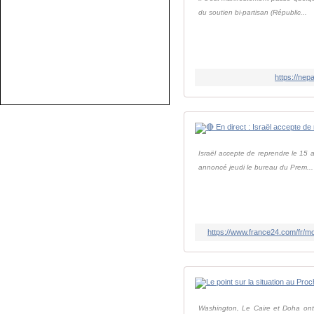
du soutien bi-partisan (Républic...
https://nep
Israël accepte de reprendre le 15 
annoncé jeudi le bureau du Prem...
https://www.france24.com/fr
Washington, Le Caire et Doha ont e