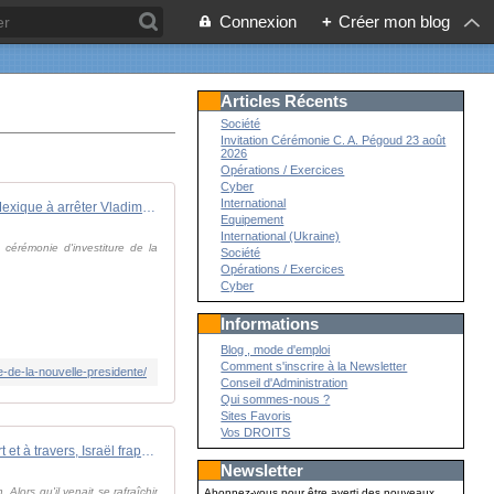
Connexion
+
Créer mon blog
Articles Récents
Société
Invitation Cérémonie C. A. Pégoud 23 août
2026
Opérations / Exercices
Cyber
International
L'UE appelle le Mexique à arrêter Vladimir Poutine s'il participe à l'investiture de la nouvelle présidente
Equipement
International (Ukraine)
cérémonie d'investiture de la
Société
Opérations / Exercices
Cyber
Informations
Blog , mode d'emploi
Comment s'inscrire à la Newsletter
re-de-la-nouvelle-presidente/
Conseil d'Administration
Qui sommes-nous ?
Sites Favoris
Vos DROITS
Plutôt que tirer à tort et à travers, Israël frappe enfin la tête du Hamas, un tournant dans la guerre ?
Newsletter
lors qu'il venait se rafraîchir
Abonnez-vous pour être averti des nouveaux