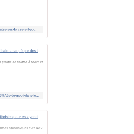
https://www.francetvinfo.fr/monde/proche-orient/liban/guerre-au-proche-orient-israel-menace-de-combattre-le-hezbollah-de-toutes-ses-forces-s-il-poursuit-son-agression_6714795.html
Mali: un camp militaire attaqué par des terroristes à Kouakourou près de Mopti dans le centre du pays
 groupe de soutien à l'islam et
https://www.rfi.fr/fr/afrique/20240809-mali-un-camp-militaire-attaqu%C3%A9-par-des-terroristes-%C3%A0-kouakourou-pr%C3%A8s-de-mopti-dans-le-centre-du-pays
En Afrique, l'Ukraine joue les équilibristes pour essayer de contrer l'influence russe
lations diplomatiques avec Kiev.