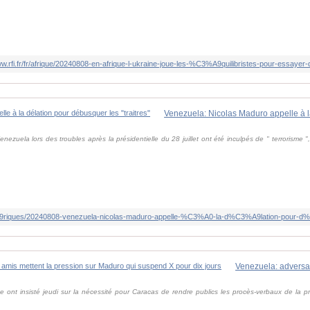
ww.rfi.fr/fr/afrique/20240808-en-afrique-l-ukraine-joue-les-%C3%A9quilibristes-pour-essayer-
enezuela lors des troubles après la présidentielle du 28 juillet ont été inculpés de " terrorisme
%A9riques/20240808-venezuela-nicolas-maduro-appelle-%C3%A0-la-d%C3%A9lation-pour-d%
e ont insisté jeudi sur la nécessité pour Caracas de rendre publics les procès-verbaux de la pré