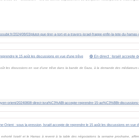
assubir.fr/2024/08/03/plutot-que-tirer-a-tort-et-a-travers-israel-frappe-enfin-la-tete-du-hamas
août les discussions en vue d'une trêve dans la bande de Gaza, à la demande des médiateurs qa
/moyen-orient/20240808-direct-isra%C3%ABl-accepte-reprendre-15-ao%C3%BBt-discussi
xhorté Israël et le Hamas à revenir à la table des négociations la semaine prochaine, affirm