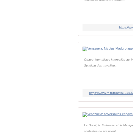
https://w
Quatre journalistes interpellés au V
Syndicat des travailleu...
https://www.rfi.fr/fr/am%C3
Le Brésil, la Colombie et le Mexiqu
contestée du président ...