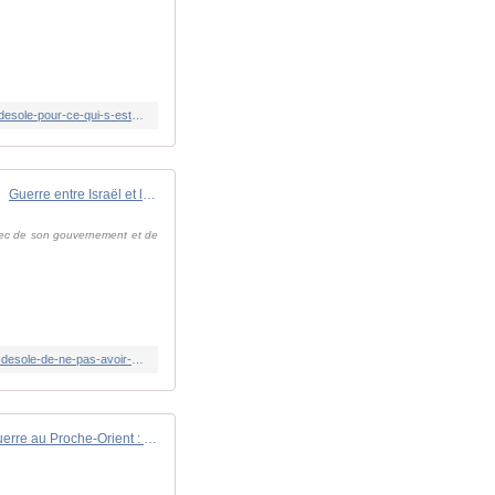
https://www.lemonde.fr/international/article/2024/08/08/le-point-sur-la-situation-au-proche-orient-benyamin-netanyahou-se-dit-desole-pour-ce-qui-s-est-passe-le-7-octobre-l-iran-accuse-israel-de-vouloir-etendre-la-guerre_6273442_3210.html
Guerre entre Israël et le Hamas : Benyamin Nétanyahou se dit "désolé" de ne pas avoir pu "empêcher" l'attaque 7 octobre
chec de son gouvernement et de
https://www.francetvinfo.fr/monde/proche-orient/israel-palestine/guerre-entre-israel-et-le-hamas-benyamin-netanyahou-se-dit-desole-de-ne-pas-avoir-pu-empecher-le-7-octobre_6714597.html
Guerre au Proche-Orient : Israël menace de combattre le Hezbollah "de toutes ses forces" s'il poursuit son agression