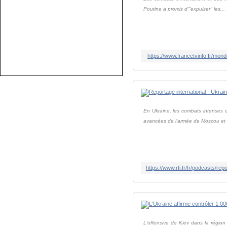
Poutine a promis d'"expulser" les...
https://www.francetvinfo.fr/mon
En Ukraine, les combats intenses d
avancées de l'armée de Moscou et l
L'offensive de Kiev dans la région