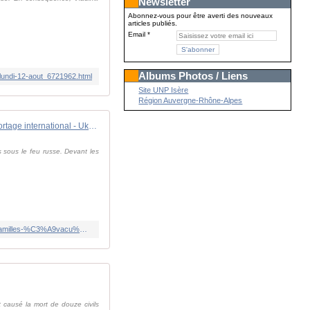
Newsletter
Abonnez-vous pour être averti des nouveaux
articles publiés.
Email
Albums Photos / Liens
u-lundi-12-aout_6721962.html
Site UNP Isère
Région Auvergne-Rhône-Alpes
Reportage international - Ukraine: à Pokrovsk, suite aux combats intenses, les familles évacuées de toute urgence
 sous le feu russe. Devant les
https://www.rfi.fr/fr/podcasts/reportage-international/20240812-ukraine-%C3%A0-pokrovsk-suite-aux-combats-intenses-les-familles-%C3%A9vacu%C3%A9es-de-toute-urgence
t causé la mort de douze civils