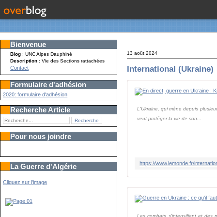
Bienvenue
13 août 2024
Blog
: UNC Alpes Dauphiné
Description
: Vie des Sections rattachées
International (Ukraine)
Contact
Formulaire d'adhésion
2020: formulaire d'adhésion
Recherche Article
L'Ukraine, qui mène depuis plusieurs
veut protéger la vie de son...
Pour nous joindre
La Guerre d'Algérie
Cliquez sur l'image
Les combats s'intensifient et des 