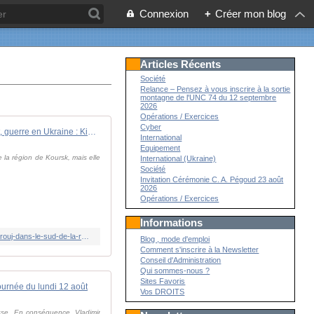
Connexion
+
Créer mon blog
Articles Récents
Société
Relance – Pensez à vous inscrire à la sortie
montagne de l'UNC 74 du 12 septembre
2026
Opérations / Exercices
Cyber
En direct, guerre en Ukraine : Kiev ne veut pas annexer " de territoire russe ", assure la diplomatie ukrainienne
International
Equipement
e la région de Koursk, mais elle
International (Ukraine)
Société
Invitation Cérémonie C. A. Pégoud 23 août
2026
Opérations / Exercices
Informations
https://www.lemonde.fr/international/live/2024/08/13/en-direct-guerre-en-ukraine-des-milliers-d-habitants-du-raion-de-krasnoiarouj-dans-le-sud-de-la-russie-evacues-en-raison-de-l-incursion-militaire-ukrainienne_6276046_3210.html
Blog , mode d'emploi
Comment s'inscrire à la Newsletter
Conseil d'Administration
Qui sommes-nous ?
Sites Favoris
 journée du lundi 12 août
Vos DROITS
russe. En conséquence, Vladimir