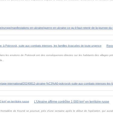
de/europe/manifestations-en-ukraine/guerre-en-ukraine-ce-qu-il-faut-retenir-de-la-journee-d
ans les environs de Pokrovsk ont des conséquences directes sur les habitants des villages pris
a...
L'Ukraine affirme contrôler 1 000 km² en territoire russe
 frontalière de Koursk se poursuit, près d'une semaine après le début de l'opération, qui aurai