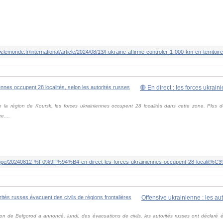
w.lemonde.fr/international/article/2024/08/13/l-ukraine-affirme-controler-1-000-km-en-territ
e la région de Koursk, les forces ukrainiennes occupent 28 localités dans cette zone. Plus
e....
on de Belgorod a annoncé, lundi, des évacuations de civils, les autorités russes ont déclaré 