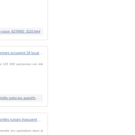
oire-russe_6278950_3210.html
🔴 En direct : les forces ukrainiennes occupent 28 localités, selon les autorités russes
 de 120 000 personnes ont été
https://www.france24.com/fr/europe/20240812-%F0%9F%94%B4-en-direct-les-forces-ukrainiennes-occupent-28-localit%C3%A9s-selon-les-autorit%C3%A9s-russes
Offensive ukrainienne : les autorités russes évacuent des civils de régions frontalières
étendre ces opérations dans la