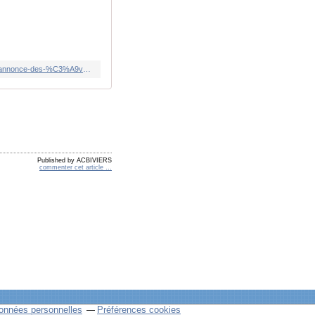
https://www.france24.com/fr/europe/20240812-offensive-ukrainienne-le-gouverneur-russe-de-la-r%C3%A9gion-de-belgorod-annonce-des-%C3%A9vacuations
Published by ACBIVIERS
commenter cet article
…
onnées personnelles
Préférences cookies