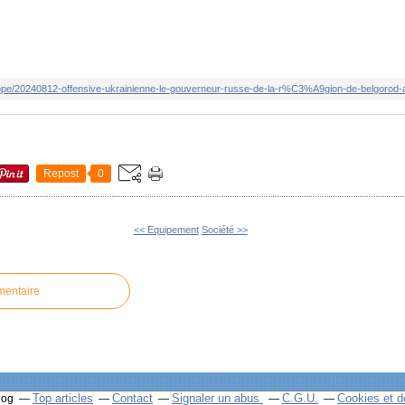
Repost
0
<< Equipement
Société >>
mentaire
Top articles
Contact
Signaler un abus
C.G.U.
Cookies et d
log