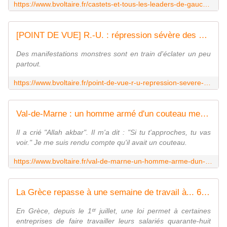
https://www.bvoltaire.fr/castets-et-tous-les-leaders-de-gauche-en-forte-chute-selon-un-sondage/
[POINT DE VUE] R.-U. : répression sévère des manifestants anti-immigration - Boulevard Voltaire
Des manifestations monstres sont en train d'éclater un peu
partout.
https://www.bvoltaire.fr/point-de-vue-r-u-repression-severe-des-manifestants-anti-immigration/
Val-de-Marne : un homme armé d'un couteau menace un agent et des policiers - Boulevard Voltaire
Il a crié "Allah akbar". Il m'a dit : "Si tu t'approches, tu vas
voir." Je me suis rendu compte qu'il avait un couteau.
https://www.bvoltaire.fr/val-de-marne-un-homme-arme-dun-couteau-menace-un-agent-et-des-policiers/
La Grèce repasse à une semaine de travail à... 6 jours et voilà les leçons que nous devrions en méditer
En Grèce, depuis le 1ᵉʳ juillet, une loi permet à certaines
entreprises de faire travailler leurs salariés quarante-huit