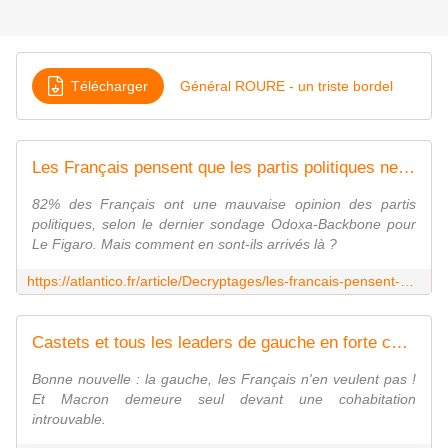
Télécharger
Général ROURE - un triste bordel
Les Français pensent que les partis politiques ne sont ni crédibles ni porteurs de solutions mais comment en sont-ils arrivés là ?
82% des Français ont une mauvaise opinion des partis
politiques, selon le dernier sondage Odoxa-Backbone pour
Le Figaro. Mais comment en sont-ils arrivés là ?
https://atlantico.fr/article/Decryptages/les-francais-pensent-que-les-partis-politiques-ne-sont-ni-credibles-ni-porteurs-de-solutions-mais-comment-en-sont-ils-arrives-la-confiance-crise-maxime-tandonnet-eric-deschavanne
Castets et tous les leaders de gauche en forte chute, selon un sondage - Boulevard Voltaire
Bonne nouvelle : la gauche, les Français n'en veulent pas !
Et Macron demeure seul devant une cohabitation
introuvable.