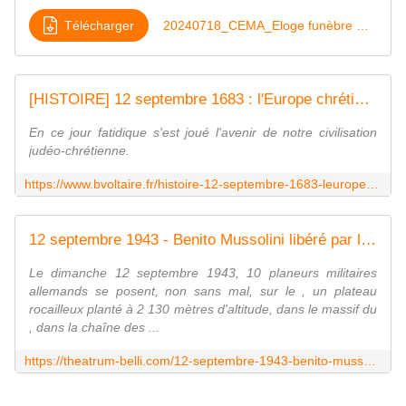
Télécharger
20240718_CEMA_Eloge funèbre GBR GRILLOT
[HISTOIRE] 12 septembre 1683 : l'Europe chrétienne arrête l'invasion ottomane - Boulevard Voltaire
En ce jour fatidique s'est joué l'avenir de notre civilisation
judéo-chrétienne.
https://www.bvoltaire.fr/histoire-12-septembre-1683-leurope-chretienne-arrete-linvasion-ottomane/
12 septembre 1943 - Benito Mussolini libéré par les paras-commandos allemands sur le Gran Sasso
Le dimanche 12 septembre 1943, 10 planeurs militaires
allemands se posent, non sans mal, sur le , un plateau
rocailleux planté à 2 130 mètres d'altitude, dans le massif du
, dans la chaîne des ...
https://theatrum-belli.com/12-septembre-1943-benito-mussolini-libere-par-les-paras-commandos-allemands-sur-le-gran-sasso/