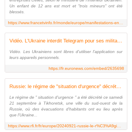
entreprises civiles, selon le ministère de l'Intérieur ukrainien.
Un enfant de 12 ans est mort et "trois mineurs" ont été
blessés.
https://www.francetvinfo.fr/monde/europe/manifestations-en-ukraine/guerre-en-ukraine-des-frappes-nocturnes-russes-a-kryvyi-rih-et-kharkiv-font-au-moins-trois-morts-et-16-blesses_6793747.html
Vidéo. L'Ukraine interdit Telegram pour ses militaires et responsables sur leurs appareils de fonction
Vidéo. Les Ukrainiens sont libres d'utiliser l'application sur
leurs appareils personnels.
https://fr.euronews.com/embed/2635698
Russie: le régime de "situation d'urgence" décrété dans le sud après une attaque de drones ukrainiens
Le régime de " situation d'urgence " a été décrété ce samedi
21 septembre à Tikhoretsk, une ville du sud-ouest de la
Russie, où des évacuations d'habitants ont eu lieu après
que l'Ukraine...
https://www.rfi.fr/fr/europe/20240921-russie-le-r%C3%A9gime-de-situation-d-urgence-d%C3%A9cr%C3%A9t%C3%A9-dans-le-sud-apr%C3%A8s-une-attaque-de-drones-ukrainiens