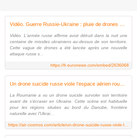
Vidéo. Guerre Russie-Ukraine : pluie de drones et de missiles des deux côtés de la frontière
Vidéo. L'armée russe affirme avoir détruit dans la nuit une
centaine de missiles ukrainiens au-dessus de son territoire.
Cette vague de drones a été lancée après une nouvelle
attaque russe s...
https://fr.euronews.com/embed/2636068
Un drone suicide russe viole l'espace aérien roumain, un autre s'écrase en Lettonie avec des explosifs
La Roumanie a vu un drone suicide survoler son territoire
avant de s'écraser en Ukraine. Cette scène est habituelle
pour les régions situées au bord du Danube, frontière
naturelle avec l'Ukrai...
https://air-cosmos.com/article/un-drone-suicide-russe-viole-l-espace-aerien-roumain-un-autre-s-ecrase-en-lettonie-avec-des-explosifs-69320