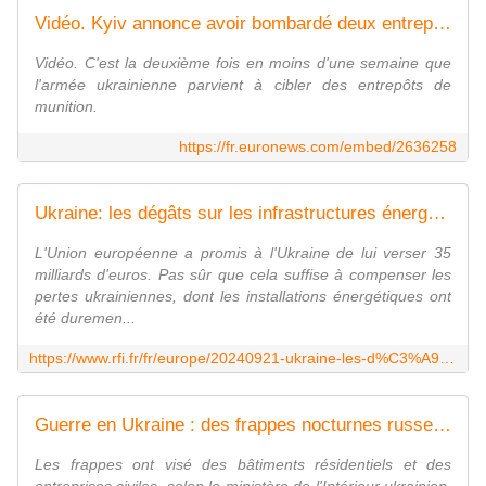
Vidéo. Kyiv annonce avoir bombardé deux entrepôts militaires en Russie
Vidéo. C'est la deuxième fois en moins d'une semaine que
l'armée ukrainienne parvient à cibler des entrepôts de
munition.
https://fr.euronews.com/embed/2636258
Ukraine: les dégâts sur les infrastructures énergétiques promettent un hiver difficile
L'Union européenne a promis à l'Ukraine de lui verser 35
milliards d'euros. Pas sûr que cela suffise à compenser les
pertes ukrainiennes, dont les installations énergétiques ont
été duremen...
https://www.rfi.fr/fr/europe/20240921-ukraine-les-d%C3%A9g%C3%A2ts-sur-les-infrastructures-%C3%A9nerg%C3%A9tiques-promettent-un-hiver-difficile
Guerre en Ukraine : des frappes nocturnes russes à Kryvyï Rih et Kharkiv font au moins trois morts et 16 blessés
Les frappes ont visé des bâtiments résidentiels et des