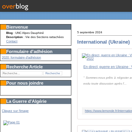
Bienvenue
5 septembre 2024
Blog
: UNC Alpes Dauphiné
Description
: Vie des Sections rattachées
International (Ukraine)
Contact
Formulaire d'adhésion
2020: formulaire d'adhésion
Recherche Article
" Sommes-nous prêts à négocier av
Pour nous joindre
exclu toute discussion après l'...
La Guerre d'Algérie
Cliquez sur l'image