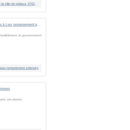
https://www.francetvinfo.fr/monde/europe/manifestations-en-ukraine/guerre-en-ukraine-une-frappe-russe-devastatrice-touche-la-ville-de-poltava_6762487.html
Frappes russes meurtrières à Lviv, remaniement gouvernemental sous tension en Ukraine
Parallèlement, le gouvernement
veau-remaniement-zelensky
flammes
ssant, ces drones