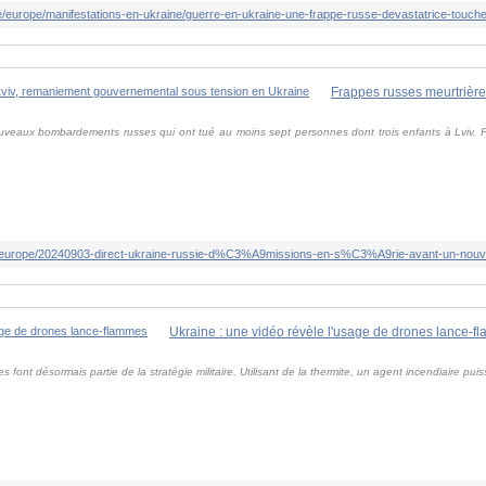
uveaux bombardements russes qui ont tué au moins sept personnes dont trois enfants à Lviv. 
fr/europe/20240903-direct-ukraine-russie-d%C3%A9missions-en-s%C3%A9rie-avant-un-nou
Ukraine : une vidéo révèle l'usage de drones lance-
 font désormais partie de la stratégie militaire. Utilisant de la thermite, un agent incendiaire pui