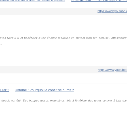
https://www.youtub
 avec NordVPN et bénéficiez d'une énorme réduction en suivant mon lien exclusif : https://no
..
https://www.youtub
Ukraine : Pourquoi le conflit se durcit ?
t depuis cet été. Des frappes russes meurtrières, loin à l'intérieur des terres comme à Lviv da