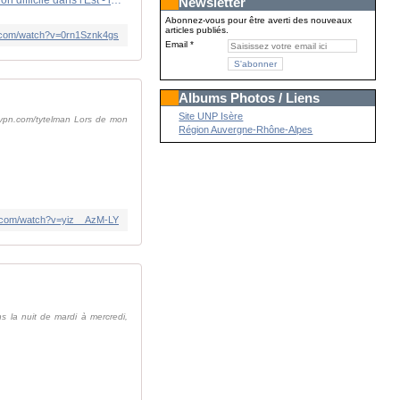
Newsletter
Abonnez-vous pour être averti des nouveaux
articles publiés.
e.com/watch?v=0rn1Sznk4gs
Email
Albums Photos / Liens
Site UNP Isère
rdvpn.com/tytelman Lors de mon
Région Auvergne-Rhône-Alpes
e.com/watch?v=yiz__AzM-LY
ns la nuit de mardi à mercredi,