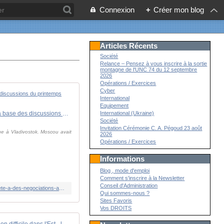
Connexion
+
Créer mon blog
Articles Récents
Société
Relance – Pensez à vous inscrire à la sortie
montagne de l'UNC 74 du 12 septembre
2026
Opérations / Exercices
Cyber
International
Equipement
En direct, guerre en Ukraine : Vladimir Poutine assure que la Russie est prête à des négociations avec Kiev sur la base des discussions du printemps 2022
International (Ukraine)
Société
Invitation Cérémonie C. A. Pégoud 23 août
ue à Vladivostok. Moscou avait
2026
Opérations / Exercices
Informations
Blog , mode d'emploi
Comment s'inscrire à la Newsletter
Conseil d'Administration
https://www.lemonde.fr/international/live/2024/09/05/en-direct-guerre-en-ukraine-vladimir-poutine-assure-que-la-russie-est-prete-a-des-negociations-avec-kiev-sur-la-base-des-discussions-du-printemps-2022_6300754_3210.html
Qui sommes-nous ?
Sites Favoris
Vos DROITS
[🇺🇦UKRAINE / RUSSIE🇷🇺] Situation difficile dans l'Est - la Russie progresse