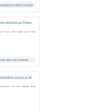
.com/watch?v=5bmLFrg2vdU
Guerre en Ukraine : la France condamne "avec la plus g
ément que nécessaire pour faire
https://www.francetvinfo.fr/monde/europe/manifestations-en-ukraine/direct-guerre-en-ukraine-au-moins-deux-morts-et-23-blesses-dans-des-frappes-nocturnes-sur-lviv_6762217.html
Guerre en Ukraine : une frappe russe dévastatrice touche la ville de Poltava
ptembre. Un site militaire était