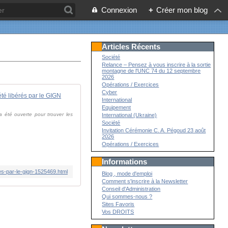
Connexion
+
Créer mon blog
Articles Récents
Société
Relance – Pensez à vous inscrire à la sortie
montagne de l'UNC 74 du 12 septembre
2026
Opérations / Exercices
Cyber
 été libérés par le GIGN
International
Equipement
a été ouverte pour trouver les
International (Ukraine)
Société
Invitation Cérémonie C. A. Pégoud 23 août
2026
Opérations / Exercices
Informations
res-par-le-gign-1525469.html
Blog , mode d'emploi
Comment s'inscrire à la Newsletter
Conseil d'Administration
Qui sommes-nous ?
Sites Favoris
Vos DROITS