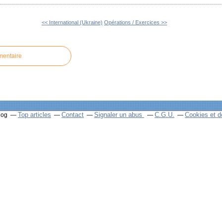
<< International (Ukraine)
Opérations / Exercices >>
mentaire
Top articles
Contact
Signaler un abus
C.G.U.
Cookies et d
log