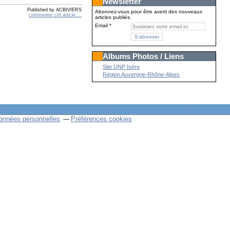
Newsletter
Published by ACBIVIERS
Abonnez-vous pour être averti des nouveaux
commenter cet article
…
articles publiés.
Email
Albums Photos / Liens
Site UNP Isère
Région Auvergne-Rhône-Alpes
onnées personnelles
Préférences cookies