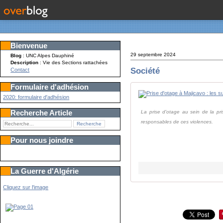
Bienvenue
29 septembre 2024
Blog
: UNC Alpes Dauphiné
Description
: Vie des Sections rattachées
Société
Contact
Formulaire d'adhésion
2020: formulaire d'adhésion
Recherche Article
La prise d'otage au sein de la pr
responsables de ces violences.
Pour nous joindre
La Guerre d'Algérie
Cliquez sur l'image