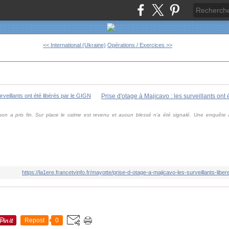
<< International (Ukraine)
Opérations / Exercices >>
Prise d'otage à Majicavo : les surveillants ont
ison a pris fin. Sur place le calme est revenu et aucun blessé n'a été signalé. Une enquête 
https://la1ere.francetvinfo.fr/mayotte/prise-d-otage-a-majicavo-les-surveillants-libe
Repost
0