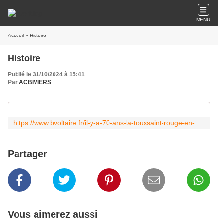
MENU
Accueil
» Histoire
Histoire
Publié le 31/10/2024 à 15:41
Par
ACBIVIERS
https://www.bvoltaire.fr/il-y-a-70-ans-la-toussaint-rouge-en-algerie/?utm_source=La+Gazette+de+Boulevard+Voltaire&utm_campaign=b71d6ea8d5-MAILCHIMP_NL&utm_medium=email&utm_term=0_71d6b02183-b71d6ea8d5-30375537&mc_cid=b71d6ea8d5&mc_eid=2d64eb77ca
Partager
Vous aimerez aussi