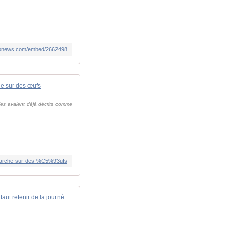
euronews.com/embed/2662498
he sur des œufs
lles avaient déjà décrits comme
e-marche-sur-des-%C5%93ufs
Guerre au Proche-Orient : ce qu'il faut retenir de la journée du vendredi 25 octobre