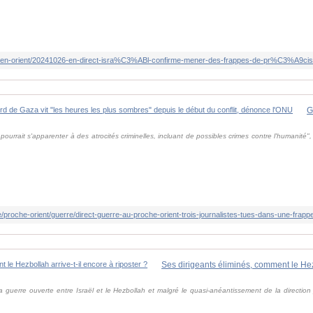
urrait s'apparenter à des atrocités criminelles, incluant de possibles crimes contre l'humanité",
 guerre ouverte entre Israël et le Hezbollah et malgré le quasi-anéantissement de la direction p