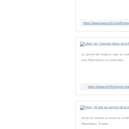
https://www.france24.com/fr/m
La guerre fait toujours rage au su
vers l'État hébreu et Israël pilon...
https://www.rfi.fr/fr/moyen-
Jeudi 24 octobre se tenait la Confér
République. À cette ...