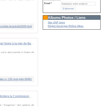
Email
Albums Photos / Liens
Site UNP Isère
Région Auvergne-Rhône-Alpes
corlobe.tk/article52509.html
De la mer Noire à la mer de Barents : vol historique pour un avion de reconnaissance anglais RC-135 Rivet Joint
vol a alors permis à l'avion de
ais-rc-135-rivet-joint-69481
Défense : le Conseil sollicitera la Commission pour obtenir des options rapides de financement
se " d'urgence " des options de