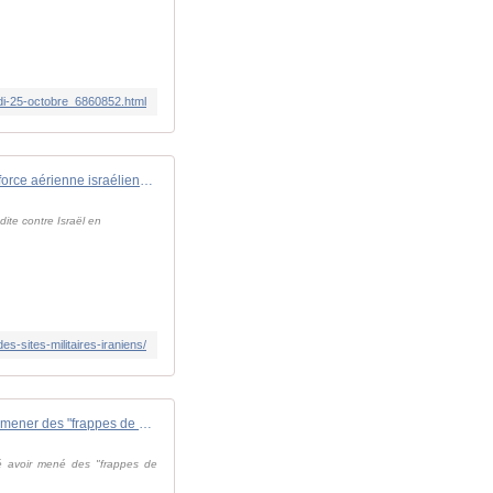
edi-25-octobre_6860852.html
La force aérienne israélienne a effectué des frappes de "précision" contre des sites militaires iraniens - Zone Militaire
dite contre Israël en
s-sites-militaires-iraniens/
En direct : Israël confirme mener des "frappes de précision" sur des cibles militaires en Iran
mé avoir mené des "frappes de