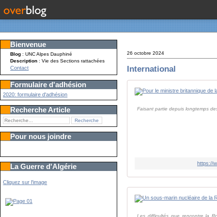
Bienvenue
26 octobre 2024
Blog
: UNC Alpes Dauphiné
Description
: Vie des Sections rattachées
International
Contact
Formulaire d'adhésion
2020: formulaire d'adhésion
Recherche Article
Faisant partie depuis longtemps de
Pour nous joindre
https://
La Guerre d'Algérie
Cliquez sur l'image
Les difficultés que rencontre la 