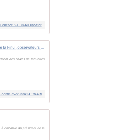
il-encore-%C3%A0-riposter
Liban: les Casques bleus de la Finul, observateurs en première ligne du conflit avec Israël
nement des salves de roquettes
du-conflit-avec-isra%C3%ABl
 l'initiative du président de la