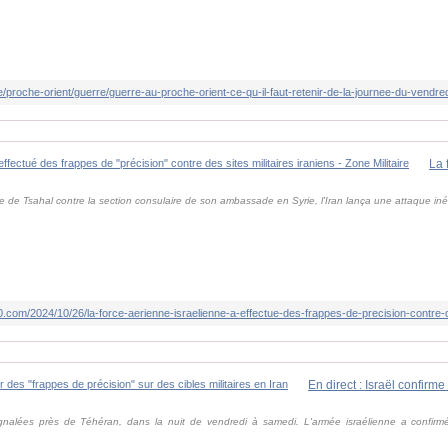
e/proche-orient/guerre/guerre-au-proche-orient-ce-qu-il-faut-retenir-de-la-journee-du-vendr
pe de Tsahal contre la section consulaire de son ambassade en Syrie, l'Iran lança une attaque iné
.com/2024/10/26/la-force-aerienne-israelienne-a-effectue-des-frappes-de-precision-contre-de
signalées près de Téhéran, dans la nuit de vendredi à samedi. L'armée israélienne a confir