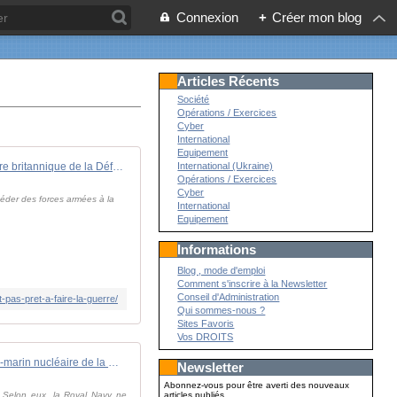
Connexion
+
Créer mon blog
Articles Récents
Société
Opérations / Exercices
Cyber
International
Equipement
Pour le ministre britannique de la Défense, le Royaume-Uni n'est pas prêt à faire la guerre - Zone Militaire
International (Ukraine)
Opérations / Exercices
Cyber
éder des forces armées à la
International
Equipement
Informations
Blog , mode d'emploi
Comment s'inscrire à la Newsletter
Conseil d'Administration
pas-pret-a-faire-la-guerre/
Qui sommes-nous ?
Sites Favoris
Vos DROITS
Un sous-marin nucléaire de la Royal Navy contraint de rationner la nourriture au cours d'une mission de 6 mois
Newsletter
Abonnez-vous pour être averti des nouveaux
s. Selon eux, la Royal Navy ne
articles publiés.