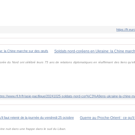
https://fr.
Soldats nord-coréens en Ukraine: la Chine marc
orée du Nord ont célébré leurs 75 ans de relations diplomatiques en réaffirmant des liens qu'e
ttps://www.rfi.fr/fr/asie-pacifique/20241025-soldats-nord-cor%C3%A9ens-ukraine-la-chin
pleine nuit dans une frappe dans le sud du Liban.