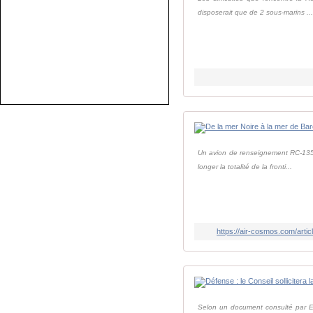
disposerait que de 2 sous-marins ..
Un avion de renseignement RC-135W R
longer la totalité de la fronti...
https://air-cosmos.com/artic
Selon un document consulté par Eur