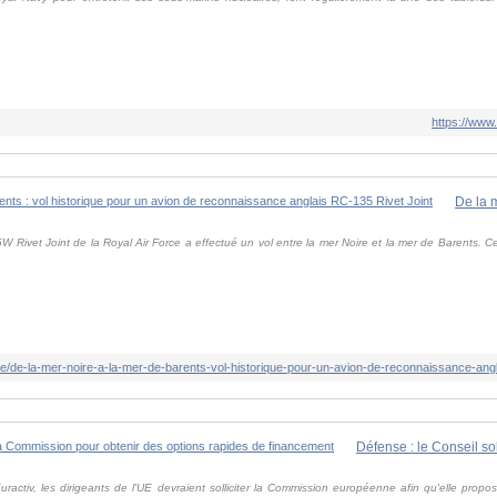
.
https://www.
ivet Joint de la Royal Air Force a effectué un vol entre la mer Noire et la mer de Barents. Ce 
le/de-la-mer-noire-a-la-mer-de-barents-vol-historique-pour-un-avion-de-reconnaissance-angl
activ, les dirigeants de l'UE devraient solliciter la Commission européenne afin qu'elle propo