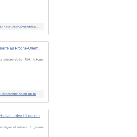
https://www.france24.com/fr/moyen-orient/20241026-en-direct-isra%C3%ABl-confirme-mener-des-frappes-de-pr%C3%A9cision-sur-des-cibles-militaires-en-iran
Guerre au Proche-Orient : le nord de Gaza vit "les heures les plus sombres" depuis le début du conflit, dénonce l'ONU
 a déclaré Volker Türk, le Haut-
https://www.francetvinfo.fr/monde/proche-orient/guerre/direct-guerre-au-proche-orient-trois-journalistes-tues-dans-une-frappe-israelienne-selon-un-media-d-etat-libanais_6858863.html
Ses dirigeants éliminés, comment le Hezbollah arrive-t-il encore à riposter ?
olitique et militaire du groupe