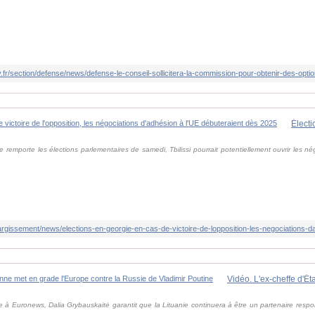
v.fr/section/defense/news/defense-le-conseil-sollicitera-la-commission-pour-obtenir-des-opt
e remporte les élections parlementaires de samedi, Tbilissi pourrait potentiellement ouvrir les n
 à Euronews, Dalia Grybauskaitė garantit que la Lituanie continuera à être un partenaire resp