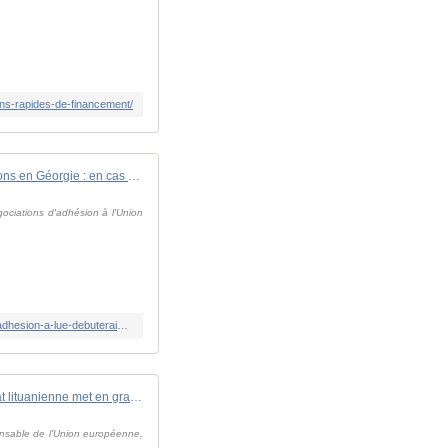
ions-rapides-de-financement/
Élections en Géorgie : en cas de victoire de l'opposition, les négociations d'adhésion à l'UE débuteraient dès 2025
égociations d'adhésion à l'Union
https://www.euractiv.fr/section/elargissement/news/elections-en-georgie-en-cas-de-victoire-de-lopposition-les-negociations-dadhesion-a-lue-debuteraient-des-2025/
Vidéo. L'ex-cheffe d'État lituanienne met en grade l'Europe contre la Russie de Vladimir Poutine
onsable de l'Union européenne,