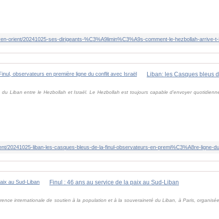
oyen-orient/20241025-ses-dirigeants-%C3%A9limin%C3%A9s-comment-le-hezbollah-arrive-t-
d du Liban entre le Hezbollah et Israël. Le Hezbollah est toujours capable d'envoyer quotidien
orient/20241025-liban-les-casques-bleus-de-la-finul-observateurs-en-premi%C3%A8re-ligne-
Finul : 46 ans au service de la paix au Sud-Liban
ence internationale de soutien à la population et à la souveraineté du Liban, à Paris, organisée à