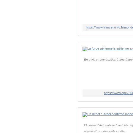
https://www.francetvinfo.fr/mond
En avril, en représailles à une frap
https://www.opex360
Plusieurs "détonations" ont été 
précision" sur des cibles milita...