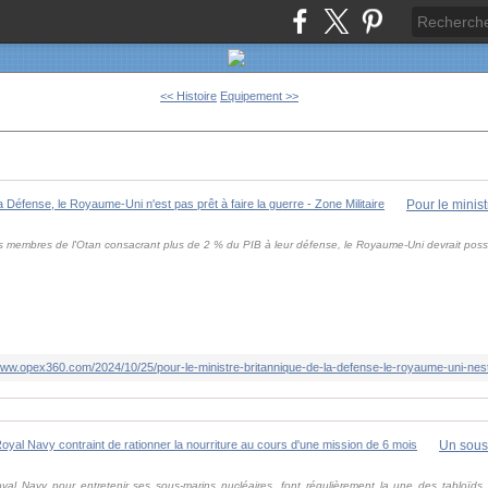
<< Histoire
Equipement >>
s membres de l'Otan consacrant plus de 2 % du PIB à leur défense, le Royaume-Uni devrait poss
www.opex360.com/2024/10/25/pour-le-ministre-britannique-de-la-defense-le-royaume-uni-nest-
Royal Navy pour entretenir ses sous-marins nucléaires, font régulièrement la une des tabloïd