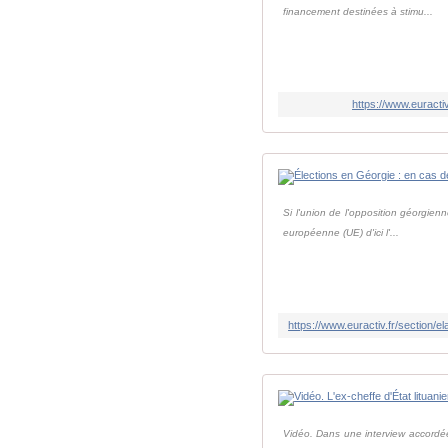
financement destinées à stimu...
https://www.euracti
Si l'union de l'opposition géorgienn
européenne (UE) d'ici l'...
Vidéo. Dans une interview accordée