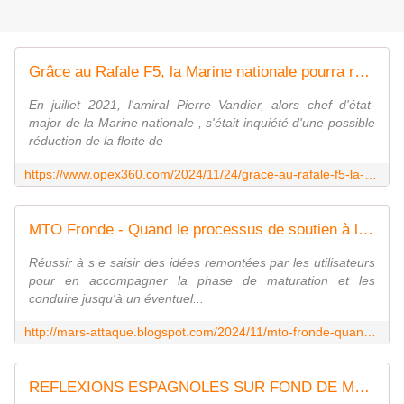
Grâce au Rafale F5, la Marine nationale pourra renouveler le tiers de ses chasseurs embarqués - Zone Militaire
En juillet 2021, l'amiral Pierre Vandier, alors chef d'état-
major de la Marine nationale , s'était inquiété d'une possible
réduction de la flotte de
https://www.opex360.com/2024/11/24/grace-au-rafale-f5-la-marine-nationale-pourra-renouveler-le-tiers-de-ses-chasseurs-embarques/
MTO Fronde - Quand le processus de soutien à l'innovation participative fonctionne
Réussir à s e saisir des idées remontées par les utilisateurs
pour en accompagner la phase de maturation et les
conduire jusqu'à un éventuel...
http://mars-attaque.blogspot.com/2024/11/mto-fronde-quand-le-processus-de.html
REFLEXIONS ESPAGNOLES SUR FOND DE MGCS