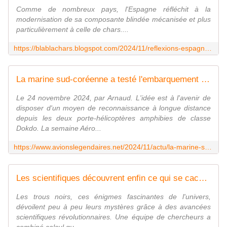
Comme de nombreux pays, l'Espagne réfléchit à la
modernisation de sa composante blindée mécanisée et plus
particulièrement à celle de chars....
https://blablachars.blogspot.com/2024/11/reflexions-espagnoles-sur-fond-de-mgcs.html
La marine sud-coréenne a testé l'embarquement du drone américain Mojave. - avionslegendaires.net
Le 24 novembre 2024, par Arnaud. L'idée est à l'avenir de
disposer d'un moyen de reconnaissance à longue distance
depuis les deux porte-hélicoptères amphibies de classe
Dokdo. La semaine Aéro...
https://www.avionslegendaires.net/2024/11/actu/la-marine-sud-coreenne-a-teste-lembarquement-du-drone-americain-mojave/
Les scientifiques découvrent enfin ce qui se cache à l'intérieur d'un trou noir
Les trous noirs, ces énigmes fascinantes de l'univers,
dévoilent peu à peu leurs mystères grâce à des avancées
scientifiques révolutionnaires. Une équipe de chercheurs a