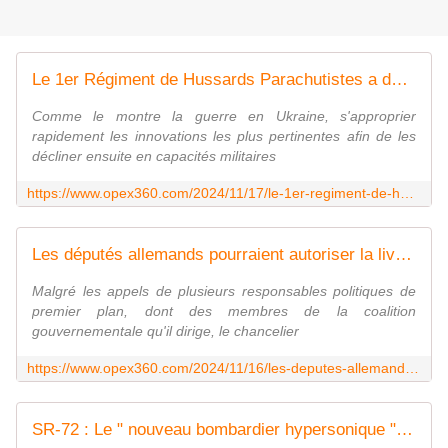
Le 1er Régiment de Hussards Parachutistes a développé une munition antichar téléopérée de courte portée - Zone Militaire
Comme le montre la guerre en Ukraine, s'approprier
rapidement les innovations les plus pertinentes afin de les
décliner ensuite en capacités militaires
https://www.opex360.com/2024/11/17/le-1er-regiment-de-hussards-parachutistes-a-developpe-une-munition-antichar-teleoperee-de-courte-portee/
Les députés allemands pourraient autoriser la livraison de missiles Taurus à Kiev avant les prochaines élections - Zone Militaire
Malgré les appels de plusieurs responsables politiques de
premier plan, dont des membres de la coalition
gouvernementale qu'il dirige, le chancelier
https://www.opex360.com/2024/11/16/les-deputes-allemands-pourraient-autoriser-la-livraison-de-missiles-taurus-a-kiev-avant-les-prochaines-elections/
SR-72 : Le " nouveau bombardier hypersonique " de l'US Air Force pourrait devenir une réalité