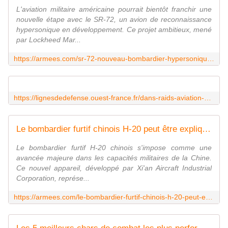
L'aviation militaire américaine pourrait bientôt franchir une
nouvelle étape avec le SR-72, un avion de reconnaissance
hypersonique en développement. Ce projet ambitieux, mené
par Lockheed Mar...
https://armees.com/sr-72-nouveau-bombardier-hypersonique-lus-air-force-pourrait-etre-reel/
https://lignesdedefense.ouest-france.fr/dans-raids-aviation-de-decembre-janvier-un-point-sur-le-retour-du-fameux-an-225/
Le bombardier furtif chinois H-20 peut être expliqué en 2 mots
Le bombardier furtif H-20 chinois s'impose comme une
avancée majeure dans les capacités militaires de la Chine.
Ce nouvel appareil, développé par Xi'an Aircraft Industrial
Corporation, représe...
https://armees.com/le-bombardier-furtif-chinois-h-20-peut-etre-explique-en-2-mots/