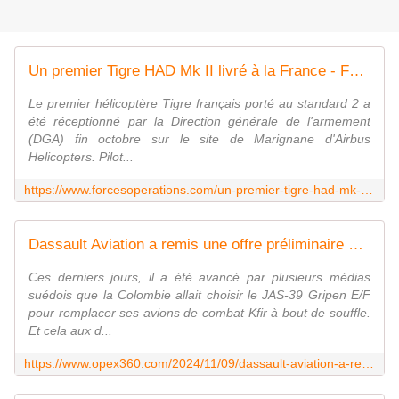
Un premier Tigre HAD Mk II livré à la France - FOB - Forces Operations Blog
Le premier hélicoptère Tigre français porté au standard 2 a
été réceptionné par la Direction générale de l'armement
(DGA) fin octobre sur le site de Marignane d'Airbus
Helicopters. Pilot...
https://www.forcesoperations.com/un-premier-tigre-had-mk-ii-livre-a-la-france/
Dassault Aviation a remis une offre préliminaire au Pérou pour une vente éventuelle de 24 Rafale - Zone Militaire
Ces derniers jours, il a été avancé par plusieurs médias
suédois que la Colombie allait choisir le JAS-39 Gripen E/F
pour remplacer ses avions de combat Kfir à bout de souffle.
Et cela aux d...
https://www.opex360.com/2024/11/09/dassault-aviation-a-remis-une-offre-preliminaire-au-perou-pour-une-vente-eventuelle-de-24-rafale/