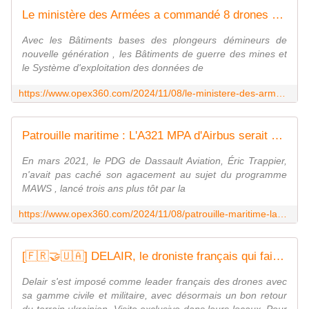
Le ministère des Armées a commandé 8 drones sous-marins pour le Système de lutte anti-mines du futur - Zone Militaire
Avec les Bâtiments bases des plongeurs démineurs de
nouvelle génération , les Bâtiments de guerre des mines et
le Système d'exploitation des données de
https://www.opex360.com/2024/11/08/le-ministere-des-armees-a-commande-8-drones-sous-marins-pour-le-systeme-de-lutte-anti-mines-du-futur/
Patrouille maritime : L'A321 MPA d'Airbus serait en ballotage favorable pour succéder à l'Atlantique 2 - Zone Militaire
En mars 2021, le PDG de Dassault Aviation, Éric Trappier,
n'avait pas caché son agacement au sujet du programme
MAWS , lancé trois ans plus tôt par la
https://www.opex360.com/2024/11/08/patrouille-maritime-la321-mpa-dairbus-serait-en-ballotage-favorable-pour-succeder-a-latlantique-2/
[🇫🇷🤝🇺🇦] DELAIR, le droniste français qui fait ses preuves en Ukraine (mais pas que)
Delair s'est imposé comme leader français des drones avec
sa gamme civile et militaire, avec désormais un bon retour