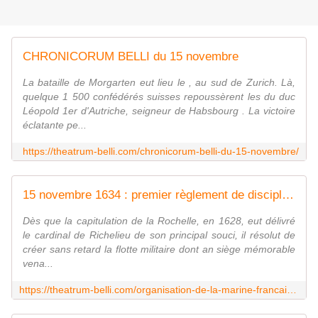
CHRONICORUM BELLI du 15 novembre
La bataille de Morgarten eut lieu le , au sud de Zurich. Là,
quelque 1 500 confédérés suisses repoussèrent les du duc
Léopold 1er d'Autriche, seigneur de Habsbourg . La victoire
éclatante pe...
https://theatrum-belli.com/chronicorum-belli-du-15-novembre/
15 novembre 1634 : premier règlement de discipline de la Marine par le cardinal de Richelieu
Dès que la capitulation de la Rochelle, en 1628, eut délivré
le cardinal de Richelieu de son principal souci, il résolut de
créer sans retard la flotte militaire dont an siège mémorable
vena...
https://theatrum-belli.com/organisation-de-la-marine-francaise-par-le-cardinal-de-richelieu/