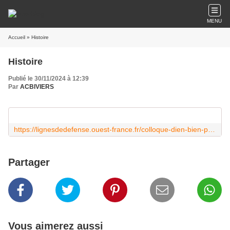
MENU
Accueil
» Histoire
Histoire
Publié le 30/11/2024 à 12:39
Par
ACBIVIERS
https://lignesdedefense.ouest-france.fr/colloque-dien-bien-phu-1954-2024-a-lecole-militaire-le-14-decembre-de-9h-a-17h15/
Partager
Vous aimerez aussi