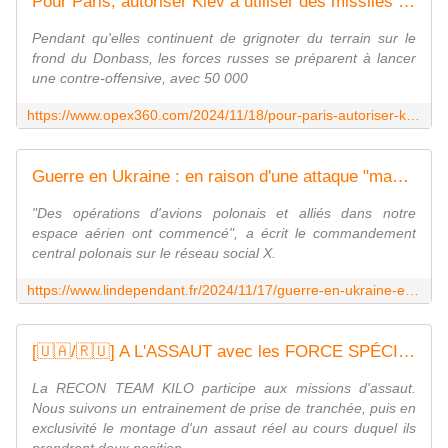
Pour Paris, autoriser Kiev à utiliser des missiles longue portée SCALP EG sur le sol russe reste une "option" - Zone Militaire
Pendant qu'elles continuent de grignoter du terrain sur le
frond du Donbass, les forces russes se préparent à lancer
une contre-offensive, avec 50 000
https://www.opex360.com/2024/11/18/pour-paris-autoriser-kiev-a-utiliser-des-missiles-longue-portee-scalp-eg-sur-le-sol-russe-reste-une-option/
Guerre en Ukraine : en raison d'une attaque "massive" de la Russie, la Pologne fait décoller des avions de chasse et mobilise "toutes ses forces et ressources disponibles"
"Des opérations d'avions polonais et alliés dans notre
espace aérien ont commencé", a écrit le commandement
central polonais sur le réseau social X.
https://www.lindependant.fr/2024/11/17/guerre-en-ukraine-en-raison-dune-attaque-de-la-russie-sur-son-territoire-la-pologne-fait-decoller-des-avions-de-chasse-et-mobilise-toutes-les-forces-12328636.php
[🇺🇦/🇷🇺] A L'ASSAUT avec les FORCE SPÉCIALES UKRAINIENNES - deux Français en 1ère ligne
La RECON TEAM KILO participe aux missions d'assaut.
Nous suivons un entrainement de prise de tranchée, puis en
exclusivité le montage d'un assaut réel au cours duquel ils