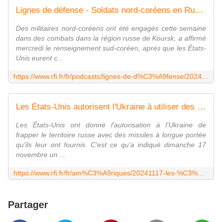
Lignes de défense - Soldats nord-coréens en Russie, l'amorce d'une mondialisation du conflit ukrainien
Des militaires nord-coréens ont été engagés cette semaine
dans des combats dans la région russe de Koursk, a affirmé
mercredi le renseignement sud-coréen, après que les États-
Unis eurent c...
https://www.rfi.fr/fr/podcasts/lignes-de-d%C3%A9fense/20241117-soldats-nord-cor%C3%A9ens-en-russie-l-amorce-d-une-mondialisation-du-conflit-ukrainien
Les États-Unis autorisent l'Ukraine à utiliser des missiles à longue portée américains en Russie
Les États-Unis ont donné l'autorisation à l'Ukraine de
frapper le territoire russe avec des missiles à longue portée
qu'ils leur ont fournis. C'est ce qu'a indiqué dimanche 17
novembre un ...
https://www.rfi.fr/fr/am%C3%A9riques/20241117-les-%C3%A9tats-unis-autorisent-l-ukraine-%C3%A0-utiliser-des-missiles-%C3%A0-longue-port%C3%A9e-am%C3%A9ricains-en-russie
Partager