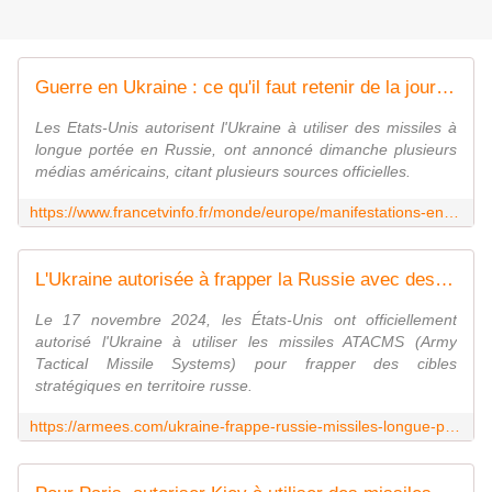
Guerre en Ukraine : ce qu'il faut retenir de la journée du dimanche 17 novembre
Les Etats-Unis autorisent l'Ukraine à utiliser des missiles à
longue portée en Russie, ont annoncé dimanche plusieurs
médias américains, citant plusieurs sources officielles.
https://www.francetvinfo.fr/monde/europe/manifestations-en-ukraine/guerre-en-ukraine-ce-qu-il-faut-retenir-de-la-journee-du-dimanche-17-novembre_6903254.html
L'Ukraine autorisée à frapper la Russie avec des missiles longue portée
Le 17 novembre 2024, les États-Unis ont officiellement
autorisé l'Ukraine à utiliser les missiles ATACMS (Army
Tactical Missile Systems) pour frapper des cibles
stratégiques en territoire russe.
https://armees.com/ukraine-frappe-russie-missiles-longue-portee-guerre/