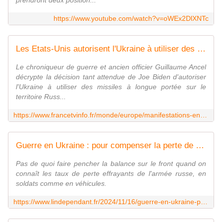
prendront deux position...
https://www.youtube.com/watch?v=oWEx2DlXNTc
Les Etats-Unis autorisent l'Ukraine à utiliser des missiles à longue portée en Russie : "Joe Biden nous fait un coup de poker", analyse un ancien officier
Le chroniqueur de guerre et ancien officier Guillaume Ancel
décrypte la décision tant attendue de Joe Biden d'autoriser
l'Ukraine à utiliser des missiles à longue portée sur le
territoire Russ...
https://www.francetvinfo.fr/monde/europe/manifestations-en-ukraine/les-etats-unis-autorisent-l-ukraine-a-utiliser-des-missiles-a-longue-portee-en-russie-joe-biden-nous-fait-un-coup-de-poker-analyse-un-ancien-officier_6903290.html
Guerre en Ukraine : pour compenser la perte de 3 500 blindés, Poutine contraint de faire appel à de très vieux chars utilisés par le cinéma russe comme accessoires
Pas de quoi faire pencher la balance sur le front quand on
connaît les taux de perte effrayants de l'armée russe, en
soldats comme en véhicules.
https://www.lindependant.fr/2024/11/16/guerre-en-ukraine-pour-compenser-la-perte-de-3-500-blindes-poutine-contraint-de-faire-appel-a-de-tres-vieux-chars-utilises-par-le-cinema-russe-comme-12327655.php