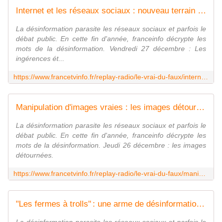
Internet et les réseaux sociaux : nouveau terrain de jeux pour les ingérences étrangères
La désinformation parasite les réseaux sociaux et parfois le
débat public. En cette fin d'année, franceinfo décrypte les
mots de la désinformation. Vendredi 27 décembre : Les
ingérences ét...
https://www.francetvinfo.fr/replay-radio/le-vrai-du-faux/internet-et-les-reseaux-sociaux-nouveau-terrain-de-jeux-pour-les-ingerences-etrangeres_6951716.html
Manipulation d'images vraies : les images détournées
La désinformation parasite les réseaux sociaux et parfois le
débat public. En cette fin d'année, franceinfo décrypte les
mots de la désinformation. Jeudi 26 décembre : les images
détournées.
https://www.francetvinfo.fr/replay-radio/le-vrai-du-faux/manipulation-d-images-vraies-les-images-detournees_6949745.html
"Les fermes à trolls" : une arme de désinformation redoutable