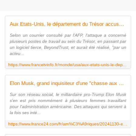
Aux Etats-Unis, le département du Trésor accuse Pékin d'être à l'origine d'une cyberattaque
Selon un courrier consulté par l'AFP, l'attaque a concerné
plusieurs postes de travail au sein du Trésor, en passant par
un logiciel tierce, BeyondTrust, et aurait été réalisé, "par un
acteu...
https://www.francetvinfo.fr/monde/usa/aux-etats-unis-le-departement-du-tresor-accuse-pekin-d-etre-a-l-origine-d-une-cyberattaque_6985586.html
Elon Musk, grand inquisiteur d'une "chasse aux sorcières" sur X
Sur son réseau social, le milliardaire pro-Trump Elon Musk
s'en est pris nommément à plusieurs femmes travaillant
pour l'administration américaine. Des attaques qui servent à
la fois ses inté...
https://www.france24.com/fr/am%C3%A9riques/20241130-elon-musk-grand-inquisiteur-d-une-chasse-aux-sorci%C3%A8res-sur-x