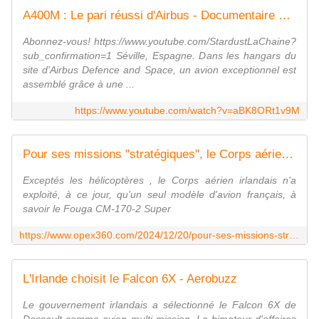
A400M : Le pari réussi d'Airbus - Documentaire 2024
Abonnez-vous! https://www.youtube.com/StardustLaChaine?
sub_confirmation=1 Séville, Espagne. Dans les hangars du
site d'Airbus Defence and Space, un avion exceptionnel est
assemblé grâce à une ...
https://www.youtube.com/watch?v=aBK8ORt1v9M
Pour ses missions "stratégiques", le Corps aérien irlandais a commandé un Falcon 6X auprès de Dassault Aviation - Zone Militaire
Exceptés les hélicoptères , le Corps aérien irlandais n'a
exploité, à ce jour, qu'un seul modèle d'avion français, à
savoir le Fouga CM-170-2 Super
https://www.opex360.com/2024/12/20/pour-ses-missions-strategiques-le-corps-aerien-irlandais-a-commande-un-falcon-6x-aupres-de-dassault-aviation/
L'Irlande choisit le Falcon 6X - Aerobuzz
Le gouvernement irlandais a sélectionné le Falcon 6X de