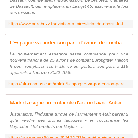
Dassault comme avion multi-mission. Le bimoteur d'affaires
de Dassault, qui remplacera un Learjet 45, assurera à la fois
des missions ...
https://www.aerobuzz.fr/aviation-affaires/lirlande-choisit-le-falcon-6x/
L'Espagne va porter son parc d'avions de combat à 115 Airbus Eurofighter
Le gouvernement espagnol passe commande pour une
nouvelle tranche de 25 avions de combat Eurofighter Halcon
II pour remplacer ses F-18, ce qui portera son parc à 115
appareils à l'horizon 2030-2035.
https://air-cosmos.com/article/l-espagne-va-porter-son-parc-d-avions-de-combat-a-115-airbus-eurofighter-69755
Madrid a signé un protocole d'accord avec Ankara en vue d'acquérir des avions d'entraînement Hürjet - Zone Militaire
Jusqu'alors, l'industrie turque de l'armement n'était parvenu
qu'à vendre des drones tactiques - en l'occurence les
Bayraktar TB2 produits par Baykar - à
https://www.opex360.com/2024/12/21/madrid-a-signe-un-protocole-daccord-avec-ankara-en-vue-dacquerir-des-avions-dentrainement-hurjet/