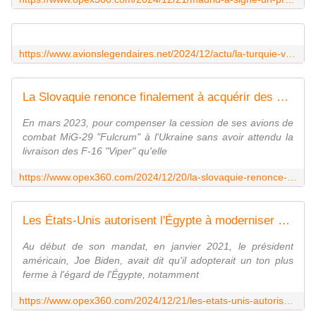
https://www.avionslegendaires.net/2024/12/actu/la-turquie-va-t-elle-assurer-le-remplacement-des-f-5m-freedom-fighter-espagnols/
La Slovaquie renonce finalement à acquérir des hélicoptères d'attaque AH-1Z Viper américains - Zone Militaire
En mars 2023, pour compenser la cession de ses avions de
combat MiG-29 "Fulcrum" à l'Ukraine sans avoir attendu la
livraison des F-16 "Viper" qu'elle
https://www.opex360.com/2024/12/20/la-slovaquie-renonce-finalement-a-acquerir-des-helicopteres-dattaque-ah-1z-viper-americains/
Les États-Unis autorisent l'Égypte à moderniser 550 chars M1A1 Abrams pour 4,69 milliards de dollars - Zone Militaire
Au début de son mandat, en janvier 2021, le président
américain, Joe Biden, avait dit qu'il adopterait un ton plus
ferme à l'égard de l'Égypte, notamment
https://www.opex360.com/2024/12/21/les-etats-unis-autorisent-legypte-a-moderniser-550-chars-m1a1-abrams-pour-469-milliards-de-dollars/