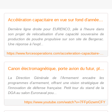
Accélération capacitaire en vue sur fond d'année record pour EURENCO - FOB - Forces Operations Blog
Dernière ligne droite pour EURENCO, pile à l'heure dans
son projet de relocalisation d'une capacité souveraine de
production de poudre propulsive sur son site de Bergerac.
Une réponse à l'expl...
https://www.forcesoperations.com/acceleration-capacitaire-en-vue-sur-fond-dannee-record-pour-eurenco/
Canon électromagnétique, porte avion du futur, planeur sous-marin: bienvenue à la DGA 🇫🇷
La Direction Générale de l'Armement encadre les
programmes d'armement, offrant une vision stratégique de
l'innovation de défense française. Petit tour du stand de la
DGA au salon Euronaval pou...
https://www.youtube.com/watch?v=7FFpGzwmCFY