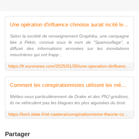
Une opération d'influence chinoise aurait incité les Espagnols à "renverser le gouvernement"
Selon la société de renseignement Graphika, une campagne
liée à Pékin, connue sous le nom de "Spamouflage", a
diffusé des informations erronées sur les inondations
meurtrières qui ont frapp...
https://fr.euronews.com/2025/01/30/une-operation-dinfluence-chinoise-aurait-incite-les-espagnols-a-renverser-le-gouvernement
Comment les conspirationnistes utilisent les mèmes et l'humour pour asseoir leur influence en ligne
Méfiez-vous particulièrement de Drake et des PNJ grisâtres,
ils ne véhiculent pas les blagues les plus aiguisées du tiroir.
https://korii.slate.fr/et-caetera/conspirationnisme-theorie-complot-memes-reddit-communautes-covid-ukraine
Partager