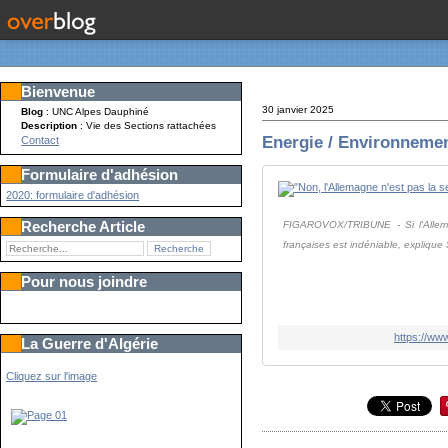
Bienvenue
30 janvier 2025
Blog
: UNC Alpes Dauphiné
Description
: Vie des Sections rattachées
Energie / Environneme
Contact
Formulaire d'adhésion
2020: formulaire d'adhésion
Recherche Article
FIGAROVOX/TRIBUNE - Si l'Allemag
françaises est indéniable, explique 
Pour nous joindre
https://ww
La Guerre d'Algérie
Cliquez sur l'image