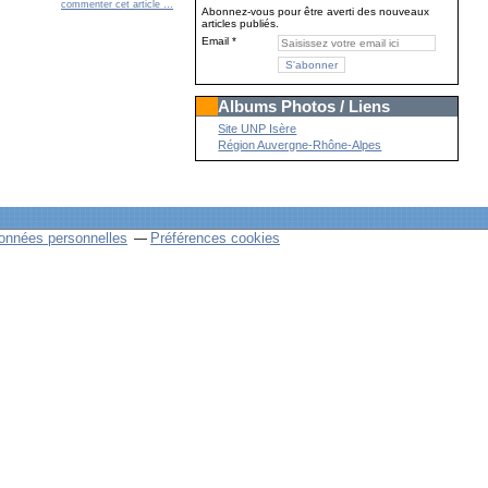
commenter cet article
…
Abonnez-vous pour être averti des nouveaux
articles publiés.
Email
Albums Photos / Liens
Site UNP Isère
Région Auvergne-Rhône-Alpes
onnées personnelles
Préférences cookies