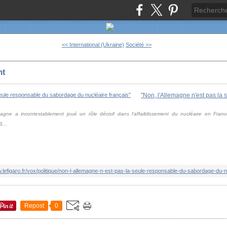
<< International (Ukraine)
Société >>
nt
ne a incontestablement joué un rôle décisif dans l'affaiblissement du nucléaire en France,
S...
w.lefigaro.fr/vox/politique/non-l-allemagne-n-est-pas-la-seule-responsable-du-sabordage-du-
Repost
0