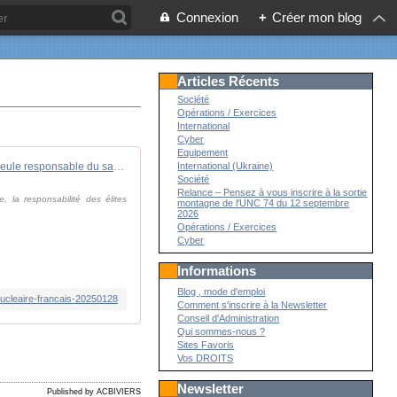
Connexion
+
Créer mon blog
Articles Récents
Société
Opérations / Exercices
International
Cyber
Equipement
"Non, l'Allemagne n'est pas la seule responsable du sabordage du nucléaire français"
International (Ukraine)
Société
Relance – Pensez à vous inscrire à la sortie
 la responsabilité des élites
montagne de l'UNC 74 du 12 septembre
2026
Opérations / Exercices
Cyber
Informations
Blog , mode d'emploi
nucleaire-francais-20250128
Comment s'inscrire à la Newsletter
Conseil d'Administration
Qui sommes-nous ?
Sites Favoris
Vos DROITS
Newsletter
Published by ACBIVIERS