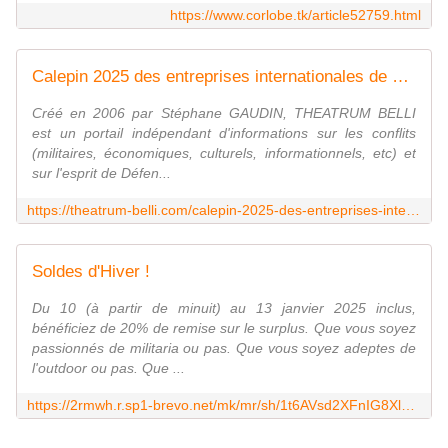
https://www.corlobe.tk/article52759.html
Calepin 2025 des entreprises internationales de défense
Créé en 2006 par Stéphane GAUDIN, THEATRUM BELLI
est un portail indépendant d'informations sur les conflits
(militaires, économiques, culturels, informationnels, etc) et
sur l'esprit de Défen...
https://theatrum-belli.com/calepin-2025-des-entreprises-internationales-de-defense/
Soldes d'Hiver !
Du 10 (à partir de minuit) au 13 janvier 2025 inclus,
bénéficiez de 20% de remise sur le surplus. Que vous soyez
passionnés de militaria ou pas. Que vous soyez adeptes de
l'outdoor ou pas. Que ...
https://2rmwh.r.sp1-brevo.net/mk/mr/sh/1t6AVsd2XFnIG8Xl58RgTgOTCbLvn7/yLwkfW_orUtU