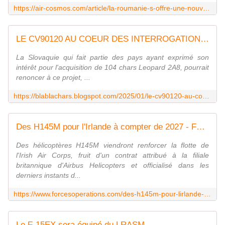
https://air-cosmos.com/article/la-roumanie-s-offre-une-nouvelle-batterie-antiaerienne-patriot-69781
LE CV90120 AU COEUR DES INTERROGATIONS SLOVAQUES
La Slovaquie qui fait partie des pays ayant exprimé son
intérêt pour l'acquisition de 104 chars Leopard 2A8, pourrait
renoncer à ce projet, ...
https://blablachars.blogspot.com/2025/01/le-cv90120-au-coeur-des-interrogations.html
Des H145M pour l'Irlande à compter de 2027 - FOB - Forces Operations Blog
Des hélicoptères H145M viendront renforcer la flotte de
l'Irish Air Corps, fruit d'un contrat attribué à la filiale
britannique d'Airbus Helicopters et officialisé dans les
derniers instants d...
https://www.forcesoperations.com/des-h145m-pour-lirlande-a-compter-de-2027/
Le F-15EX sera équipé du LRASM