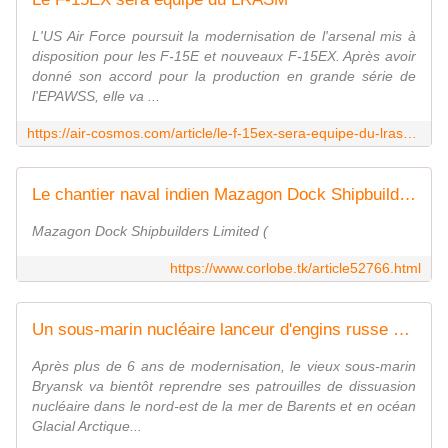
L'US Air Force poursuit la modernisation de l'arsenal mis à
disposition pour les F-15E et nouveaux F-15EX. Après avoir
donné son accord pour la production en grande série de
l'EPAWSS, elle va ...
https://air-cosmos.com/article/le-f-15ex-sera-equipe-du-lrasm-69792
Le chantier naval indien Mazagon Dock Shipbuilders Limited livre le 6ème sous-marin de la classe Scorpène à la marine indienne
Mazagon Dock Shipbuilders Limited (
https://www.corlobe.tk/article52766.html
Un sous-marin nucléaire lanceur d'engins russe effectue des essais en eaux glaciales après une modernisation de 6 ans
Après plus de 6 ans de modernisation, le vieux sous-marin
Bryansk va bientôt reprendre ses patrouilles de dissuasion
nucléaire dans le nord-est de la mer de Barents et en océan
Glacial Arctique...