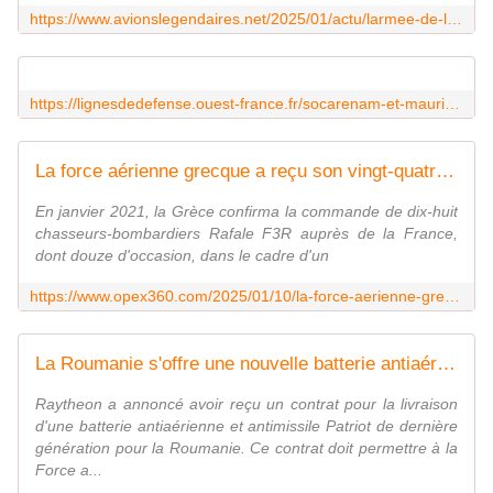
https://www.avionslegendaires.net/2025/01/actu/larmee-de-lair-et-de-lespace-selectionne-le-pilatus-pc-7-mkx/
https://lignesdedefense.ouest-france.fr/socarenam-et-mauric-vont-construire-un-patrouilleur-a-empreinte-environnementale-reduite-pour-les-affaires-maritimes/
La force aérienne grecque a reçu son vingt-quatrième et dernier Rafale. Pour le moment ? - Zone Militaire
En janvier 2021, la Grèce confirma la commande de dix-huit
chasseurs-bombardiers Rafale F3R auprès de la France,
dont douze d'occasion, dans le cadre d'un
https://www.opex360.com/2025/01/10/la-force-aerienne-grecque-a-recu-son-vingt-quatrieme-et-dernier-rafale-pour-le-moment/
La Roumanie s'offre une nouvelle batterie antiaérienne Patriot
Raytheon a annoncé avoir reçu un contrat pour la livraison
d'une batterie antiaérienne et antimissile Patriot de dernière
génération pour la Roumanie. Ce contrat doit permettre à la
Force a...