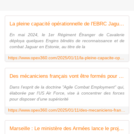
La pleine capacité opérationnelle de l'EBRC Jaguar devrait être prononcée par l'armée de Terre vers la fin 2025 - Zone Militaire
En mai 2024, le 1er Régiment Étranger de Cavalerie
déploya quelques Engins blindés de reconnaissance et de
combat Jaguar en Estonie, au titre de la
https://www.opex360.com/2025/01/11/la-pleine-capacite-operationnelle-de-lebrc-jaguar-devrait-etre-prononcee-par-larmee-de-terre-vers-la-fin-2025/
Des mécaniciens français vont être formés pour intervenir sur des Eurofighter italiens et espagnols - Zone Militaire
Dans l'esprit de la doctrine "Agile Combat Employment" qui,
élaborée par l'US Air Force, vise à concentrer des forces
pour disposer d'une supériorité
https://www.opex360.com/2025/01/11/des-mecaniciens-francais-vont-etre-formes-pour-intervenir-sur-des-eurofighter-italiens-et-espagnols/
Marseille : Le ministère des Armées lance le projet du futur hôpital national d'instruction des armées - Zone Militaire