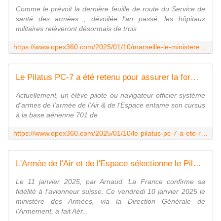
Comme le prévoit la dernière feuille de route du Service de
santé des armées , dévoilée l'an passé, les hôpitaux
militaires relèveront désormais de trois
https://www.opex360.com/2025/01/10/marseille-le-ministere-des-armees-lance-le-projet-du-futur-hopital-national-dinstruction-des-armees/
Le Pilatus PC-7 a été retenu pour assurer la formation initiale des futurs pilotes de l'armée de l'Air et de la Marine - Zone Militaire
Actuellement, un élève pilote ou navigateur officier système
d'armes de l'armée de l'Air & de l'Espace entame son cursus
à la base aérienne 701 de
https://www.opex360.com/2025/01/10/le-pilatus-pc-7-a-ete-retenu-pour-assurer-la-formation-initiale-des-futurs-pilotes-de-larmee-de-lair-et-de-la-marine/
L'Armée de l'Air et de l'Espace sélectionne le Pilatus PC-7 MKX. - avionslegendaires.net
Le 11 janvier 2025, par Arnaud. La France confirme sa
fidélité à l'avionneur suisse. Ce vendredi 10 janvier 2025 le
ministère des Armées, via la Direction Générale de
l'Armement, a fait Aér...