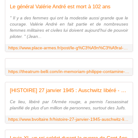
Le général Valérie André est mort à 102 ans
" Il y a des femmes qui ont la modestie aussi grande que le
courage. Valérie André en fait partie et de nombreuses
femmes militaires et civiles lui doivent aujourd'hui de pouvoir
piloter. " (Jean...
https://www.place-armes.fr/post/le-g%C3%A9n%C3%A9ral-val%C3%A9rie-andr%C3%A9-est-mort-%C3%A0-102-ans
https://theatrum-belli.com/in-memoriam-philippe-contamine-historien-specialiste-de-la-guerre-decede-le-26-janvier-2022/
[HISTOIRE] 27 janvier 1945 : Auschwitz libéré - Boulevard Voltaire
Ce lieu, libéré par l'Armée rouge, a permis l'assassinat
planifié de plus d'un million de personnes, surtout des Juifs.
https://www.bvoltaire.fr/histoire-27-janvier-1945-auschwitz-libere/