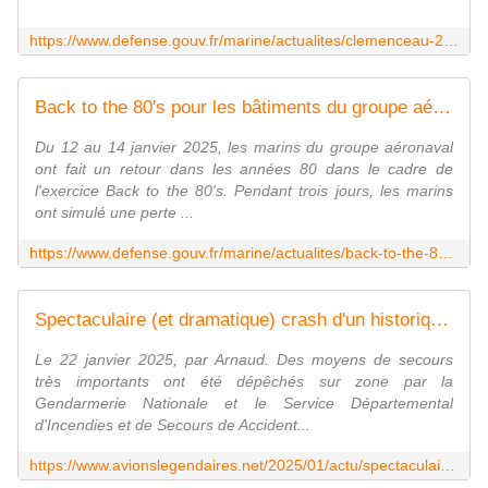
https://www.defense.gouv.fr/marine/actualites/clemenceau-25-gan-lance-lexercice-multinational-perouse-25-detroits-reliant-oceans-indien
Back to the 80's pour les bâtiments du groupe aéronaval de la mission Clemenceau25
Du 12 au 14 janvier 2025, les marins du groupe aéronaval
ont fait un retour dans les années 80 dans le cadre de
l'exercice Back to the 80's. Pendant trois jours, les marins
ont simulé une perte ...
https://www.defense.gouv.fr/marine/actualites/back-to-the-80s-batiments-du-groupe-aeronaval-mission-clemenceau25
Spectaculaire (et dramatique) crash d'un historique Piper PA-18 dans les Alpes. - avionslegendaires.net
Le 22 janvier 2025, par Arnaud. Des moyens de secours
très importants ont été dépêchés sur zone par la
Gendarmerie Nationale et le Service Départemental
d'Incendies et de Secours de Accident...
https://www.avionslegendaires.net/2025/01/actu/spectaculaire-et-dramatique-crash-dun-historique-piper-pa-18-dans-les-alpes/