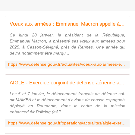
Vœux aux armées : Emmanuel Macron appelle à un choc de souveraineté européen
Ce lundi 20 janvier, le président de la République,
Emmanuel Macron, a présenté ses vœux aux armées pour
2025, à Cesson-Sévigné, près de Rennes. Une année qui
devra notamment être marqu...
https://www.defense.gouv.fr/actualites/voeux-aux-armees-emmanuel-macron-appelle-choc-souverainete-europeen
AIGLE - Exercice conjoint de défense aérienne avec les espagnols
Les 5 et 7 janvier, le détachement français de défense sol-
air MAMBA et le détachement d'avions de chasse espagnols
déployé en Roumanie, dans le cadre de la mission
enhanced Air Policing (eAP...
https://www.defense.gouv.fr/operations/actualites/aigle-exercice-conjoint-defense-aerienne-espagnols