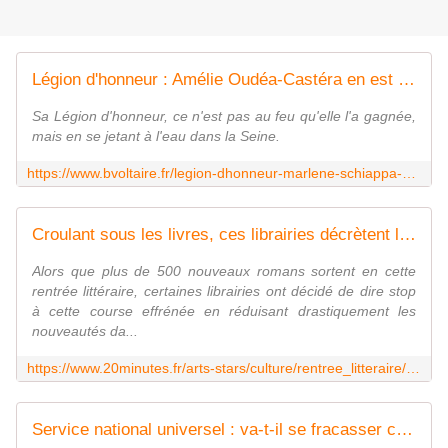
Légion d'honneur : Amélie Oudéa-Castéra en est - Boulevard Voltaire
Sa Légion d'honneur, ce n'est pas au feu qu'elle l'a gagnée,
mais en se jetant à l'eau dans la Seine.
https://www.bvoltaire.fr/legion-dhonneur-marlene-schiappa-en-est/
Croulant sous les livres, ces librairies décrètent la trêve des nouveautés
Alors que plus de 500 nouveaux romans sortent en cette
rentrée littéraire, certaines librairies ont décidé de dire stop
à cette course effrénée en réduisant drastiquement les
nouveautés da...
https://www.20minutes.fr/arts-stars/culture/rentree_litteraire/4134270-20250118-plus-temps-lire-croulant-sous-livres-librairies-decretent-treve-nouveautes
Service national universel : va-t-il se fracasser contre le mur budgétaire ? - Boulevard Voltaire