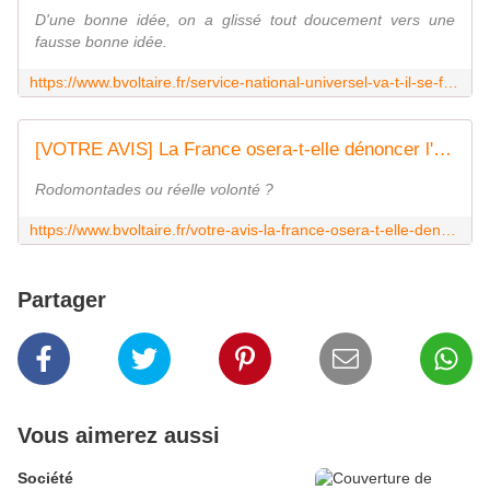
D'une bonne idée, on a glissé tout doucement vers une
fausse bonne idée.
https://www.bvoltaire.fr/service-national-universel-va-t-il-se-fracasser-contre-le-mur-budgetaire/
[VOTRE AVIS] La France osera-t-elle dénoncer l'accord de 1968 avec l'Algérie ? - Boulevard Voltaire
Rodomontades ou réelle volonté ?
https://www.bvoltaire.fr/votre-avis-la-france-osera-t-elle-denoncer-laccord-de-1968-avec-lalgerie/
Partager
Vous aimerez aussi
Société