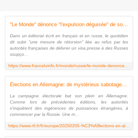
"Le Monde" dénonce "l'expulsion déguisée" de son correspondant à Moscou
Dans un éditorial écrit en français et en russe, le quotidien
dit subir "une mesure de rétorsion" liée au refus par les
autorités françaises de délivrer un visa presse à des Russes
soupço...
https://www.francetvinfo.fr/monde/russie/le-monde-denonce-l-expulsion-deguisee-de-son-correspondant-a-moscou_7057349.html
Élections en Allemagne: de mystérieux sabotages de voitures font craindre une ingérence étrangère
La campagne électorale bat son plein en Allemagne.
Comme lors de précédentes éditions, les autorités
s'inquiètent des ingérences de puissances étrangères, à
commencer par la Russie. Une m...
https://www.rfi.fr/fr/europe/20250205-%C3%A9lections-en-allemagne-de-myst%C3%A9rieux-sabotages-de-voitures-font-craindre-une-ing%C3%A9rence-%C3%A9trang%C3%A8re