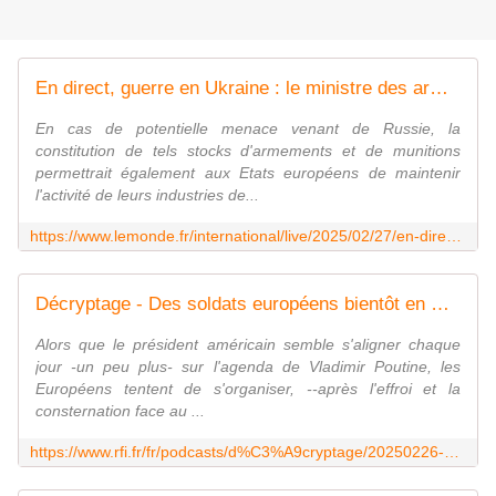
En direct, guerre en Ukraine : le ministre des armées français propose de constituer des " stocks d'armes " sur le territoire européen à destination de l'Ukraine
En cas de potentielle menace venant de Russie, la
constitution de tels stocks d'armements et de munitions
permettrait également aux Etats européens de maintenir
l'activité de leurs industries de...
https://www.lemonde.fr/international/live/2025/02/27/en-direct-guerre-en-ukraine-le-ministre-des-armees-francais-propose-de-constituer-des-stocks-d-armes-sur-le-territoire-europeen-a-destination-de-l-ukraine_6559761_3210.html
Décryptage - Des soldats européens bientôt en Ukraine ?
Alors que le président américain semble s'aligner chaque
jour -un peu plus- sur l'agenda de Vladimir Poutine, les
Européens tentent de s'organiser, --après l'effroi et la
consternation face au ...
https://www.rfi.fr/fr/podcasts/d%C3%A9cryptage/20250226-des-soldats-europ%C3%A9ens-bient%C3%B4t-en-ukraine