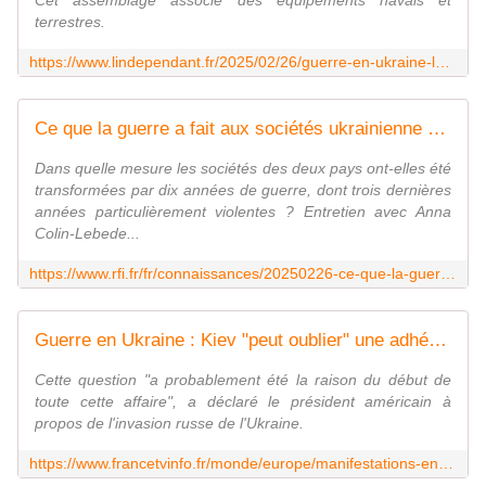
Cet assemblage associe des équipements navals et
terrestres.
https://www.lindependant.fr/2025/02/26/guerre-en-ukraine-le-canon-naval-ak-630-sur-un-camion-kamaz-frappee-par-une-penurie-de-systemes-de-defense-aerienne-la-russie-invente-une-nouvelle-12536466.php
Ce que la guerre a fait aux sociétés ukrainienne et russe
Dans quelle mesure les sociétés des deux pays ont-elles été
transformées par dix années de guerre, dont trois dernières
années particulièrement violentes ? Entretien avec Anna
Colin-Lebede...
https://www.rfi.fr/fr/connaissances/20250226-ce-que-la-guerre-a-fait-aux-soci%C3%A9t%C3%A9s-ukrainienne-et-russe
Guerre en Ukraine : Kiev "peut oublier" une adhésion à l'Otan, affirme Donald Trump, deux jours avant la venue de Volodymyr Zelensky à Washington
Cette question "a probablement été la raison du début de
toute cette affaire", a déclaré le président américain à
propos de l'invasion russe de l'Ukraine.
https://www.francetvinfo.fr/monde/europe/manifestations-en-ukraine/guerre-en-ukraine-kiev-peut-oublier-une-adhesion-a-l-otan-affirme-donald-trump-deux-jours-avant-la-venue-de-volodymyr-zelensky-a-washington_7098942.html