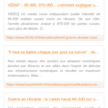
VÉRIF' - 95.000, 870.000... comment expliquer un tel écart dans les bilans des pertes russes en Ukraine ? | TF1 INFO
VIDÉO] Un média russe indépendant publie l'identité de
95.000 soldats russes morts en Ukraine. De son côté,
l'armée ukrainienne évalue à 870.000 les pertes russes,
sans plus de détails. O...
https://www.tf1info.fr/international/verif-guerre-ukraine-russie-95000-soldats-russes-tues-selon-media-independant-mediazona-870000-pour-kiev-comment-expliquer-un-tel-ecart-des-chiffres-bilans-2356323.html
"Il faut se battre chaque jour pour sa survie" : dans les tranchées numériques de la "cyberguerre" de la Russie contre l'Ukraine
Kiev résiste depuis des années aux attaques numériques
lancées par Moscou et ses alliés dans l'espoir de détruire
ses infrastructures numériques et récolter un maximum
d'informations. Mais ...
https://www.francetvinfo.fr/monde/europe/manifestations-en-ukraine/il-faut-se-battre-chaque-jour-pour-sa-survie-dans-les-tranchees-numeriques-de-la-cyberguerre-de-la-russie-contre-l-ukraine_7080162.html
Guerre en Ukraine : le canon naval AK-630 sur un camion KamAZ... frappée par une pénurie de systèmes de défense aérienne, la Russie invente une nouvelle arme hybride