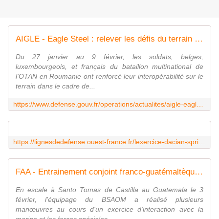
AIGLE - Eagle Steel : relever les défis du terrain et développer l'interopérabilité entre alliés
Du 27 janvier au 9 février, les soldats, belges,
luxembourgeois, et français du bataillon multinational de
l'OTAN en Roumanie ont renforcé leur interopérabilité sur le
terrain dans le cadre de...
https://www.defense.gouv.fr/operations/actualites/aigle-eagle-steel-relever-defis-du-terrain-developper-linteroperabilite-entre-allies
https://lignesdedefense.ouest-france.fr/lexercice-dacian-spring-repousse-pour-causes-delections-en-roumanie/
FAA - Entrainement conjoint franco-guatémaltèque pour le Dumont d'Urville
En escale à Santo Tomas de Castilla au Guatemala le 3
février, l'équipage du BSAOM a réalisé plusieurs
manœuvres au cours d'un exercice d'interaction avec la