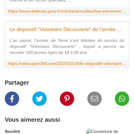
marine et les forces spéciales ...
https://www.defense.gouv.fr/marine/actualites/faa-entrainement-conjoint-franco-guatemalteque-dumont-durville
Le dispositif "Volontaire Découverte" de l'armée de Terre sera étendu à de nouvelles missions - Zone Militaire
L'an passé, l'armée de Terre s'est félicitée du succès du
dispositif "Volontaire Découverte" , lequel a permis de
recruter 100 jeunes âgés de 18 à 26 ans
https://www.opex360.com/2025/02/18/le-dispositif-volontaire-decouverte-de-larmee-de-terre-sera-etendu-a-de-nouvelles-missions/
Partager
Vous aimerez aussi
Société