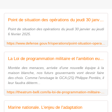
Point de situation des opérations du jeudi 30 janvier au jeudi 6 février 2025
Point de situation des opérations du jeudi 30 janvier au jeudi
6 février 2025.
https://www.defense.gouv.fr/operations/point-situation-operations/point-situation-operations-du-jeudi-30-janvier-au-jeudi-6-fevrier-2025
La Loi de programmation militaire et l'ambition européenne (CMF - Dossier 31)
Montée des menaces, arrivée d'une nouvelle équipe à la
maison blanche, nos futurs gouvernants vont devoir faire
des choix. Comme l'envisage le GCA (2S) Philippe Pontiès, il
leur faudra déterm...
https://theatrum-belli.com/la-loi-de-programmation-militaire-et-lambition-europeenne-cmf-dossier-31/
Marine nationale. L'enjeu de l'adaptation