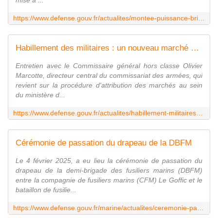
mise à ...
https://www.defense.gouv.fr/actualites/montee-puissance-brigade-franco-allemande
Habillement des militaires : un nouveau marché pour un équipement de haute qualité
Entretien avec le Commissaire général hors classe Olivier
Marcotte, directeur central du commissariat des armées, qui
revient sur la procédure d'attribution des marchés au sein
du ministère d...
https://www.defense.gouv.fr/actualites/habillement-militaires-nouveau-marche-equipement-haute-qualite
Cérémonie de passation du drapeau de la DBFM
Le 4 février 2025, a eu lieu la cérémonie de passation du
drapeau de la demi-brigade des fusiliers marins (DBFM)
entre la compagnie de fusiliers marins (CFM) Le Goffic et le
bataillon de fusilie...
https://www.defense.gouv.fr/marine/actualites/ceremonie-passation-du-drapeau-dbfm